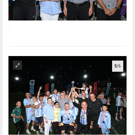
.
5
/6