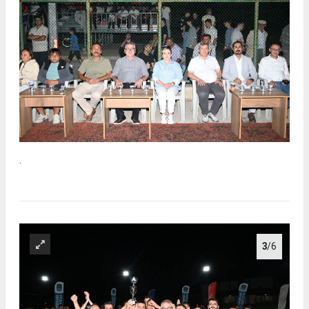
.
3
/6