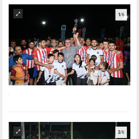
1
/6
.
2
/6