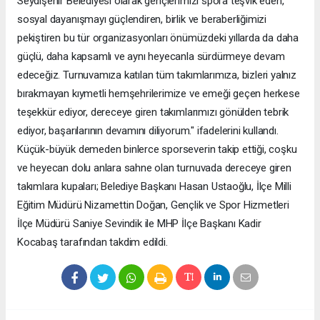
Seydişehir Belediyesi olarak gençlerimizi spora teşvik eden,
sosyal dayanışmayı güçlendiren, birlik ve beraberliğimizi
pekiştiren bu tür organizasyonları önümüzdeki yıllarda da daha
güçlü, daha kapsamlı ve aynı heyecanla sürdürmeye devam
edeceğiz. Turnuvamıza katılan tüm takımlarımıza, bizleri yalnız
bırakmayan kıymetli hemşehrilerimize ve emeği geçen herkese
teşekkür ediyor, dereceye giren takımlarımızı gönülden tebrik
ediyor, başarılarının devamını diliyorum." ifadelerini kullandı.
Küçük-büyük demeden binlerce sporseverin takip ettiği, coşku
ve heyecan dolu anlara sahne olan turnuvada dereceye giren
takımlara kupaları; Belediye Başkanı Hasan Ustaoğlu, İlçe Milli
Eğitim Müdürü Nizamettin Doğan, Gençlik ve Spor Hizmetleri
İlçe Müdürü Saniye Sevindik ile MHP İlçe Başkanı Kadir
Kocabaş tarafından takdim edildi.