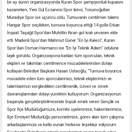
bir ay süren organizasyonda Kuran Spor şampiyonluk kupasını
kazanırken, Yeni Gül Eczanesi Spor ikinci, Tosunoğulları
Muradiye Spor ise üçüncü oldu. Turnuvanın centilmen takımı
Hangar Spor seçilirken, turnuva boyunca attığı 14 golle Erkan
İnşaat Taşağıl Spor'dan Muhittin Kıran gol kralı unvanını elde
etti. Madenli Spor'dan Mahmut Güner "En İyi Kaleci", Kuran
Spor'dan Osman Harmancı ise "En İyi Teknik Adam" ödülüne
layık görüldü. Organizasyona katılan tüm sporcuları, teknik
ekipleri ve takımları centilmence mücadelelerinden dolayı
kutlayan Belediye Başkanı Hasan Ustaoğlu; “Turnuva boyunca
mücadele eden tüm sporcularımızı, teknik ekiplerimizi ve
takımlarımızı sergiledikleri centilmenlik, özveri ve örnek
davranışlarından dolayı yürekten kutluyorum. Organizasyonun
başarıyla gerçekleştirilmesinde büyük emek veren Gençlik ve
Spor İlçe Müdürlüğümüze, komite üyelerimize, hakemlerimize,
İlçe Emniyet Müdürlüğü personelimize, görev alan tüm çalışma
arkadaşlarımıza ve katkı sunan herkese teşekkür ediyorum.