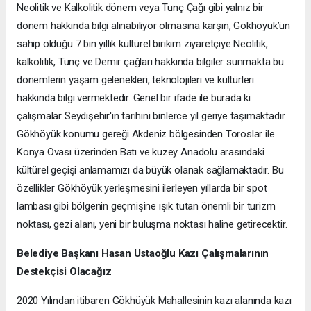
Neolitik ve Kalkolitik dönem veya Tunç Çağı gibi yalnız bir
dönem hakkında bilgi alınabiliyor olmasına karşın, Gökhöyük’ün
sahip olduğu 7 bin yıllık kültürel birikim ziyaretçiye Neolitik,
kalkolitik, Tunç ve Demir çağları hakkında bilgiler sunmakta bu
dönemlerin yaşam gelenekleri, teknolojileri ve kültürleri
hakkında bilgi vermektedir. Genel bir ifade ile burada ki
çalışmalar Seydişehir'in tarihini binlerce yıl geriye taşımaktadır.
Gökhöyük konumu gereği Akdeniz bölgesinden Toroslar ile
Konya Ovası üzerinden Batı ve kuzey Anadolu arasındaki
kültürel geçişi anlamamızı da büyük olanak sağlamaktadır. Bu
özellikler Gökhöyük yerleşmesini ilerleyen yıllarda bir spot
lambası gibi bölgenin geçmişine ışık tutan önemli bir turizm
noktası, gezi alanı, yeni bir buluşma noktası haline getirecektir.
Belediye Başkanı Hasan Ustaoğlu Kazı Çalışmalarının
Destekçisi Olacağız
2020 Yılından itibaren Gökhüyük Mahallesinin kazı alanında kazı