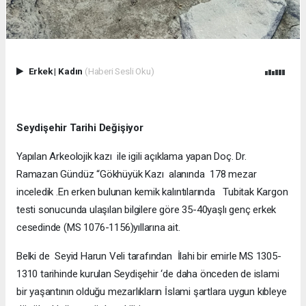
Erkek
|
Kadın
(Haberi Sesli Oku)
Seydişehir Tarihi Değişiyor
Yapılan Arkeolojik kazı ile igili açıklama yapan Doç. Dr.
Ramazan Gündüz “Gökhüyük Kazı alanında 178 mezar
inceledik .En erken bulunan kemik kalıntılarında Tubitak Kargon
testi sonucunda ulaşılan bilgilere göre 35-40yaşlı genç erkek
cesedinde (MS 1076-1156)yıllarına ait.
Belki de Seyid Harun Veli tarafından İlahi bir emirle MS 1305-
1310 tarihinde kurulan Seydişehir ‘de daha önceden de islami
bir yaşantının olduğu mezarlıkların İslami şartlara uygun kıbleye