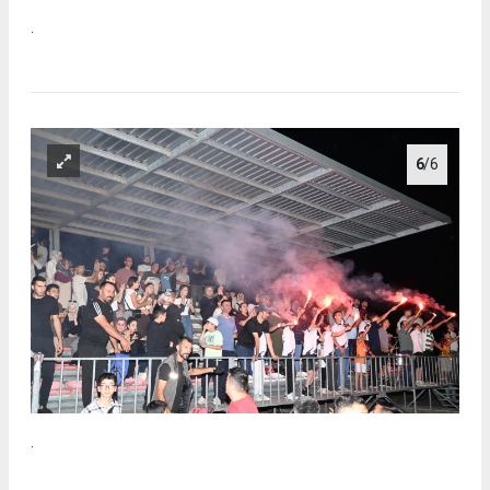
.
6
/6
.