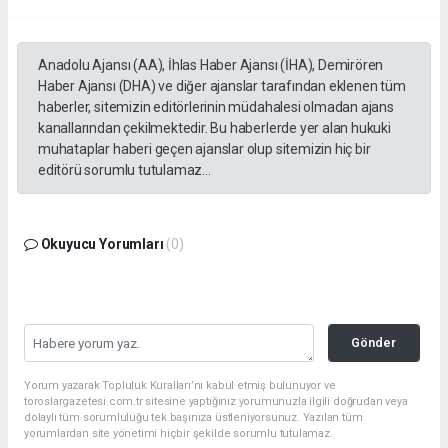
Anadolu Ajansı (AA), İhlas Haber Ajansı (İHA), Demirören
Haber Ajansı (DHA) ve diğer ajanslar tarafından eklenen tüm
haberler, sitemizin editörlerinin müdahalesi olmadan ajans
kanallarından çekilmektedir. Bu haberlerde yer alan hukuki
muhataplar haberi geçen ajanslar olup sitemizin hiç bir
editörü sorumlu tutulamaz...
Okuyucu Yorumları
(0)
Gönder
Yorum yazarak Topluluk Kuralları’nı kabul etmiş bulunuyor ve
toroslargazetesi.com.tr sitesine yaptığınız yorumunuzla ilgili doğrudan veya
dolaylı tüm sorumluluğu tek başınıza üstleniyorsunuz. Yazılan tüm
yorumlardan site yönetimi hiçbir şekilde sorumlu tutulamaz.