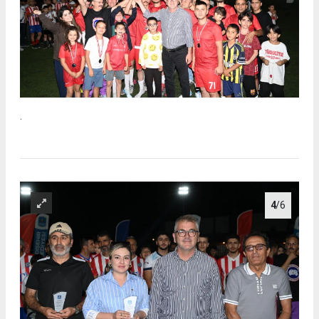
.
4
/6