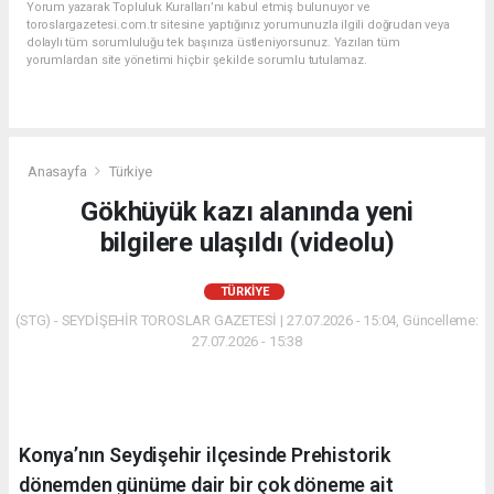
Yorum yazarak Topluluk Kuralları’nı kabul etmiş bulunuyor ve
toroslargazetesi.com.tr sitesine yaptığınız yorumunuzla ilgili doğrudan veya
dolaylı tüm sorumluluğu tek başınıza üstleniyorsunuz. Yazılan tüm
yorumlardan site yönetimi hiçbir şekilde sorumlu tutulamaz.
Anasayfa
Türkiye
Gökhüyük kazı alanında yeni
bilgilere ulaşıldı (videolu)
TÜRKIYE
(STG) - SEYDİŞEHİR TOROSLAR GAZETESİ | 27.07.2026 - 15:04, Güncelleme:
27.07.2026 - 15:38
Konya’nın Seydişehir ilçesinde Prehistorik
dönemden günüme dair bir çok döneme ait