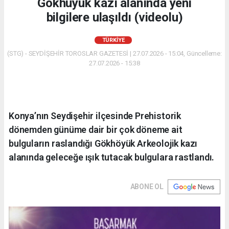
Gökhüyük kazı alanında yeni
bilgilere ulaşıldı (videolu)
TÜRKIYE
(STG) - SEYDİŞEHİR TOROSLAR GAZETESİ | 27.07.2026 - 15:04, Güncelleme:
27.07.2026 - 15:38
Konya’nın Seydişehir ilçesinde Prehistorik
dönemden günüme dair bir çok döneme ait
bulguların raslandığı Gökhöyük Arkeolojik kazı
alanında geleceğe ışık tutacak bulgulara rastlandı.
ABONE OL