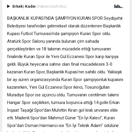
Erkek
|
Kadın
(Haberi Sesli Oku)
BAŞKANLIK KUPASI'NDA ŞAMPİYON KURAN SPOR Seydişehir
Belediyesi tarafından geleneksel olarak düzenlenen Başkanlık
Kupası Futbol Turnuvası'nda şampiyon Kuran Spor oldu.
Atatürk Spor Salonu yanında bulunan çim sahada
gerçekleştirilen ve 18 takımın mücadele ettiği turnuvanın
finalinde Kuran Spor ile Yeni Gül Eczanesi Spor karşı karşıya
geldi. Büyük heyecana sahne olan final mücadelesini 3-0
kazanan Kuran Spor, Başkanlık Kupası'nın sahibi oldu. Yaklaşık
bir ay süren organizasyonda Kuran Spor şampiyonluk kupasını
kazanırken, Yeni Gül Eczanesi Spor ikinci, Tosunoğulları
Muradiye Spor ise üçüncü oldu. Turnuvanın centilmen takımı
Hangar Spor seçilirken, turnuva boyunca attığı 14 golle Erkan
İnşaat Taşağıl Spor'dan Muhittin Kıran gol kralı unvanını elde
etti. Madenli Spor'dan Mahmut Güner "En İyi Kaleci", Kuran
Spor'dan Osman Harmancı ise "En İyi Teknik Adam" ödülüne