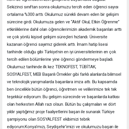
Sekizinci sınıftan sonra okulumuzu tercih eden öğrenci sayısı
ortalama %300 arttı. Okulumuz sürekli devam eden bir gelişim
sürecine girdi. Okulumuza gelen ve “Aktif Okul, Etkin Öğrenme”
etkinliklerine dahil olan öğrencilerimizin akademik başarıları arttı
ve çok yönlü kişisel gelişim süreçleri hızlandı. Üniversite
kazanan öğrenci sayımız giderek arttı. İmam hatip lisesi
tarihinde olduğu gibi Türkiye’nin en iyi üniversitelerinin en çok
tercih edilen bölümlerine yine öğrenci göndermeye başladı.
Okulumuz tarihinde ilk kez TEKNOFEST, TÜBİTAK,
SOSYALFEST, MEB Başarılı Örnekler gibi farklı alanlarda bilimsel
ve teknolojik yarışmalarda başarılara imza attı. Bu kapsamda
ben öncelikle bütün öğrenci, öğretmen ve velilerimize tek tek
teşekkür ediyorum. Bu gelişim sürecinde ve başarılarda katkısı
olan herkesten Allah razı olsun. Bütün bu çalışmaları ve dört
yıldır yaptığımız proje faaliyetlerini başarı ile sunarak Türkiye
şampiyonu olan SOSYALFEST ekibimizi tebrik
ediyorum.Konya’mızı, Seydişehir’imizi ve okulumuzu başarı ile