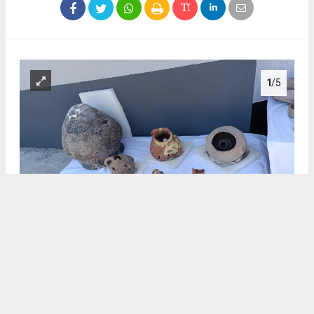
1
/5
.