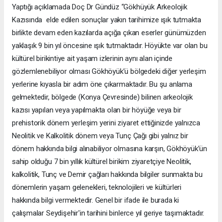
Yaptığı açıklamada Doç Dr Gündüz “Gökhüyük Arkeolojik
Kazısında elde edilen sonuçlar yakın tarihimize ışık tutmakta
birlikte devam eden kazılarda açığa çıkan eserler günümüzden
yaklaşık 9 bin yıl öncesine ışık tutmaktadır. Höyükte var olan bu
kültürel birikintiye ait yaşam izlerinin aynı alan içinde
gözlemlenebiliyor olması Gökhöyük’ü bölgedeki diğer yerleşim
yerlerine kıyasla bir adım öne çıkarmaktadır. Bu şu anlama
gelmektedir, bölgede (Konya Çevresinde) bilinen arkeolojik
kazısı yapılan veya yapılmakta olan bir höyüğe veya bir
prehistorik dönem yerleşim yerini ziyaret ettiğinizde yalnızca
Neolitik ve Kalkolitik dönem veya Tunç Çağı gibi yalnız bir
dönem hakkında bilgi alınabiliyor olmasına karşın, Gökhöyük’ün
sahip olduğu 7 bin yıllık kültürel birikim ziyaretçiye Neolitik,
kalkolitik, Tunç ve Demir çağları hakkında bilgiler sunmakta bu
dönemlerin yaşam gelenekleri, teknolojileri ve kültürleri
hakkında bilgi vermektedir. Genel bir ifade ile burada ki
çalışmalar Seydişehir'in tarihini binlerce yıl geriye taşımaktadır.