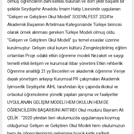
olmuş öğrencilerin dahi katkısı bulunan ve dört yıldır başarılı bir
şekilde Seydişehir Anadolu İmam Hatip Lisesinde uygulanan
“Gelişen ve Geliştiren Okul Modeli” SOSYALFEST 2024’te
Akademik Başarının Artırılması Kategorisinde Türkiye birincisi
olarak örnek alınması gereken Türkiye Modeli olmuş oldu.
“Gelişen ve Geliştiren Okul Modeli” şu temel esaslar üzerine
kurulmuştur: Gelişen okul kurum kültürü Zenginleştirilmiş eğitim
ortamları Proje odaklı etkin öğrenme modeli Nezaket ve saygı
temelli etkili iletişim ve kurumsal itibar yönetimi Etkin rehberlik
Öğrenme analitiği 21.yy Becerileri ve akademik öğrenme Veriye
dayalı yönetişim anlayışı Kurumsal PR çalışmaları Akademik
İyimserlik Seydişehir AİHL tarafından ilçe çapında ilkokul ve
ortaokul öğrencilerine yönelik yapılan yarışma ve faaliyetler
UYGULANAN GELİŞİM MODELİ HEM OKULUN HEM DE
ÖĞRENCİLERİN BAŞARISINI ARTIRDI Okul müdürü Bayram Ali
ÇELİK : “2020 yılından beri okulumuzda uygulamaya koymuş
olduğumuz Gelişen ve Geliştiren Okul Modeli hem okulumuzun
hem de öğrencilerimizin gelişimine büyük katkı sağladı.