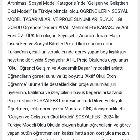
Artırılması Sosyal Model Kategorisi”nde “Gelişen ve Geliştiren
Okul Modeli” ile Türkiye birincisi oldu. ÖĞRENCİLERİN SOSYAL
MODEL TASARIMLARI VE PROJE SUNUMLARI BÜYÜK İLGİ
GÖRDÜ Öğrenciler Erdem ADAL, Mehmet Efe KARASU ve Arif
Eren ÖZTÜRK’ten oluşan Seydişehir Anadolu İmam Hatip
Lisesi Fen ve Sosyal Bilimler Proje Okulu sunum ekibi
Türkiye’nin çeşitli üniversitelerinde görev yapan beş kişilik jüri
heyetine dört yıldır Seydişehir AİHL Proje Okulunda uygulanan
“Okul, Öğrenci Gelişim ve Akademik Başarı” modelini anlattı.
Öğrencilerin görsel sunu ve üç boyutlu “Aktif Okul, Etkin
Öğrenme” ürünleri ile destekledikleri proje sunumları jüri
üyelerinin, katılımcı ve izleyicilerin büyük beğenisini kazandı.
Proje ekibine SOSYALFEST süresince Türk Dili ve Edebiyatı
Öğretmeni, eğitimci ve yazar Mustafa DİNÇ danışmanlık etti.
“Gelişen ve Geliştiren Okul Modeli” SOSYALFEST 2024 İle
Türkiye Modeli Oldu Okulda okuyan bütün öğrencilerin ve görev
yapan bütün öğretmenlerin katkısı hatta son dört yılda mezun