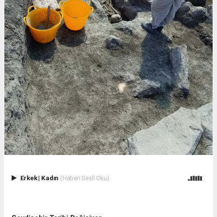
Erkek
|
Kadın
(Haberi Sesli Oku)