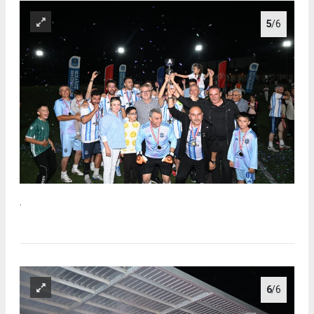
5
/6
.
6
/6