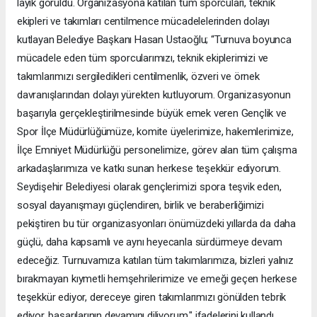
layık görüldü. Organizasyona katılan tüm sporcuları, teknik
ekipleri ve takımları centilmence mücadelelerinden dolayı
kutlayan Belediye Başkanı Hasan Ustaoğlu; “Turnuva boyunca
mücadele eden tüm sporcularımızı, teknik ekiplerimizi ve
takımlarımızı sergiledikleri centilmenlik, özveri ve örnek
davranışlarından dolayı yürekten kutluyorum. Organizasyonun
başarıyla gerçekleştirilmesinde büyük emek veren Gençlik ve
Spor İlçe Müdürlüğümüze, komite üyelerimize, hakemlerimize,
İlçe Emniyet Müdürlüğü personelimize, görev alan tüm çalışma
arkadaşlarımıza ve katkı sunan herkese teşekkür ediyorum.
Seydişehir Belediyesi olarak gençlerimizi spora teşvik eden,
sosyal dayanışmayı güçlendiren, birlik ve beraberliğimizi
pekiştiren bu tür organizasyonları önümüzdeki yıllarda da daha
güçlü, daha kapsamlı ve aynı heyecanla sürdürmeye devam
edeceğiz. Turnuvamıza katılan tüm takımlarımıza, bizleri yalnız
bırakmayan kıymetli hemşehrilerimize ve emeği geçen herkese
teşekkür ediyor, dereceye giren takımlarımızı gönülden tebrik
ediyor, başarılarının devamını diliyorum." ifadelerini kullandı.