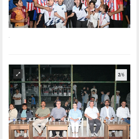
.
2
/6