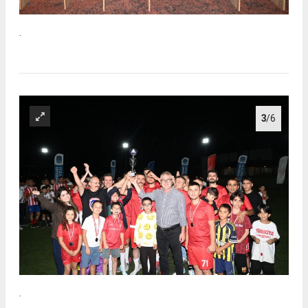
.
3
/6
.