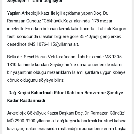
Seydişehir Tarihi Değişiyor
Yapılan Arkeolojik kazı ile igili açıklama yapan Doç. Dr.
Ramazan Gündüz “Gökhüyük Kazı alanında 178 mezar
inceledik .En erken bulunan kemik kalıntılarında Tubitak Kargon
testi sonucunda ulaşılan bilgilere göre 35-40yaşlı genç erkek
cesedinde (MS 1076-1156)yıllarına ait.
Belki de Seyid Harun Veli tarafından İlahi bir emirle MS 1305-
1310 tarihinde kurulan Seydişehir ‘de daha önceden de islami
bir yaşantının olduğu mezarlıkların İslami şartlara uygun kıbleye
dönük olduğunu söyleye biliriz
Dağ Keçisi Kabartmalı Ritüel Kabı’nın Benzerine Şimdiye
Kadar Rastlanmadı
Arkeolojik Gökhüyük Kazısı Başkanı Doç. Dr. Ramazan Gündüz’
MÖ 2900-3200 yıllarına ait dağ keçisi kabartmalı bir ritüel kabına
kazı çalışmaları esnasında rastlandığını bunun benzerinin başka