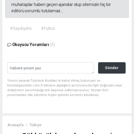
muhataplar haberi geçen ajanslar olup sitemizin hiç bir
editörü sorumlu tutulamaz...
#Seydişehir
#futbol
Okuyucu Yorumları
(0)
Gönder
Yorum yazarak Topluluk Kuralları’nı kabul etmiş bulunuyor ve
toroslargazetesi.com.tr sitesine yaptığınız yorumunuzla ilgili doğrudan veya
dolaylı tüm sorumluluğu tek başınıza üstleniyorsunuz. Yazılan tüm
yorumlardan site yönetimi hiçbir şekilde sorumlu tutulamaz.
Anasayfa
Türkiye