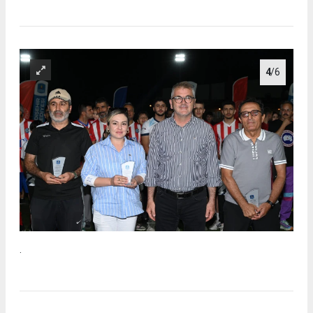
4
/6
.