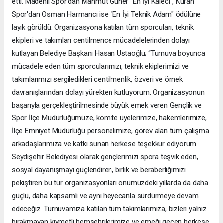
etti. Madenli Spor'dan Mahmut Güner "En İyi Kaleci", Kuran
Spor'dan Osman Harmancı ise "En İyi Teknik Adam" ödülüne
layık görüldü. Organizasyona katılan tüm sporcuları, teknik
ekipleri ve takımları centilmence mücadelelerinden dolayı
kutlayan Belediye Başkanı Hasan Ustaoğlu; “Turnuva boyunca
mücadele eden tüm sporcularımızı, teknik ekiplerimizi ve
takımlarımızı sergiledikleri centilmenlik, özveri ve örnek
davranışlarından dolayı yürekten kutluyorum. Organizasyonun
başarıyla gerçekleştirilmesinde büyük emek veren Gençlik ve
Spor İlçe Müdürlüğümüze, komite üyelerimize, hakemlerimize,
İlçe Emniyet Müdürlüğü personelimize, görev alan tüm çalışma
arkadaşlarımıza ve katkı sunan herkese teşekkür ediyorum.
Seydişehir Belediyesi olarak gençlerimizi spora teşvik eden,
sosyal dayanışmayı güçlendiren, birlik ve beraberliğimizi
pekiştiren bu tür organizasyonları önümüzdeki yıllarda da daha
güçlü, daha kapsamlı ve aynı heyecanla sürdürmeye devam
edeceğiz. Turnuvamıza katılan tüm takımlarımıza, bizleri yalnız
bırakmayan kıymetli hemşehrilerimize ve emeği geçen herkese