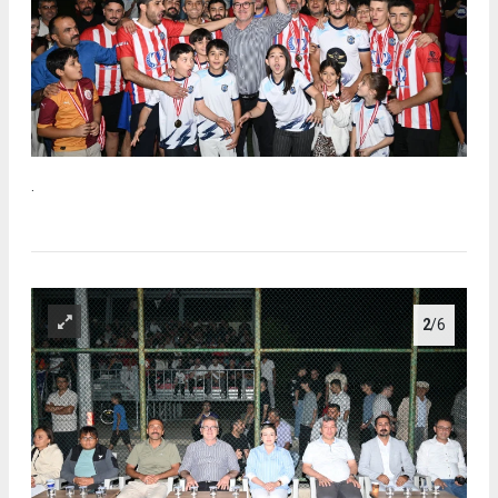
.
2
/6