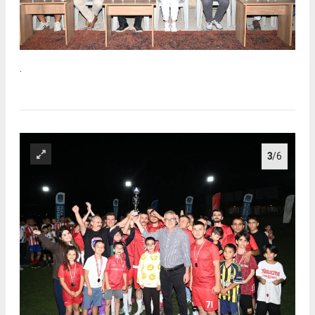
.
3
/6