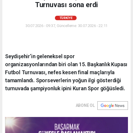
Turnuvası sona erdi
TÜRKIYE
30.07.2026 - 09:37, Güncelleme: 30.07.2026 - 22:11
Seydişehir’in geleneksel spor
organizasyonlarından biri olan 15. Başkanlık Kupası
Futbol Turnuvası, nefes kesen final maçlarıyla
tamamlandı. Sporseverlerin yoğun ilgi gösterdiği
turnuvada şampiyonluk ipini Kuran Spor göğüsledi.
ABONE OL