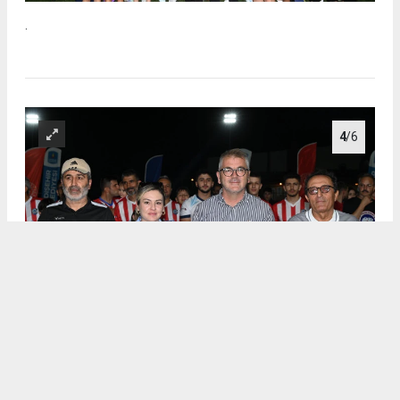
.
4
/6
.