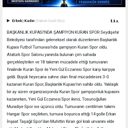
Erkek
|
Kadın
(Haberi Sesli Oku)
BAŞKANLIK KUPASI'NDA ŞAMPİYON KURAN SPOR Seydişehir
Belediyesi tarafından geleneksel olarak düzenlenen Başkanlık
Kupası Futbol Turnuvası'nda şampiyon Kuran Spor oldu.
Atatürk Spor Salonu yanında bulunan çim sahada
gerçekleştirilen ve 18 takımın mücadele ettiği turnuvanın
finalinde Kuran Spor ile Yeni Gül Eczanesi Spor karşı karşıya
geldi. Büyük heyecana sahne olan final mücadelesini 3-0
kazanan Kuran Spor, Başkanlık Kupası'nın sahibi oldu. Yaklaşık
bir ay süren organizasyonda Kuran Spor şampiyonluk kupasını
kazanırken, Yeni Gül Eczanesi Spor ikinci, Tosunoğulları
Muradiye Spor ise üçüncü oldu. Turnuvanın centilmen takımı
Hangar Spor seçilirken, turnuva boyunca attığı 14 golle Erkan
İnşaat Taşağıl Spor'dan Muhittin Kıran gol kralı unvanını elde