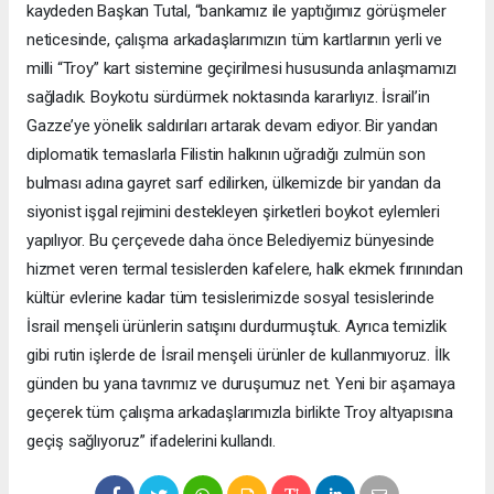
kaydeden Başkan Tutal, “bankamız ile yaptığımız görüşmeler
neticesinde, çalışma arkadaşlarımızın tüm kartlarının yerli ve
milli “Troy” kart sistemine geçirilmesi hususunda anlaşmamızı
sağladık. Boykotu sürdürmek noktasında kararlıyız. İsrail’in
Gazze’ye yönelik saldırıları artarak devam ediyor. Bir yandan
diplomatik temaslarla Filistin halkının uğradığı zulmün son
bulması adına gayret sarf edilirken, ülkemizde bir yandan da
siyonist işgal rejimini destekleyen şirketleri boykot eylemleri
yapılıyor. Bu çerçevede daha önce Belediyemiz bünyesinde
hizmet veren termal tesislerden kafelere, halk ekmek fırınından
kültür evlerine kadar tüm tesislerimizde sosyal tesislerinde
İsrail menşeli ürünlerin satışını durdurmuştuk. Ayrıca temizlik
gibi rutin işlerde de İsrail menşeli ürünler de kullanmıyoruz. İlk
günden bu yana tavrımız ve duruşumuz net. Yeni bir aşamaya
geçerek tüm çalışma arkadaşlarımızla birlikte Troy altyapısına
geçiş sağlıyoruz” ifadelerini kullandı.