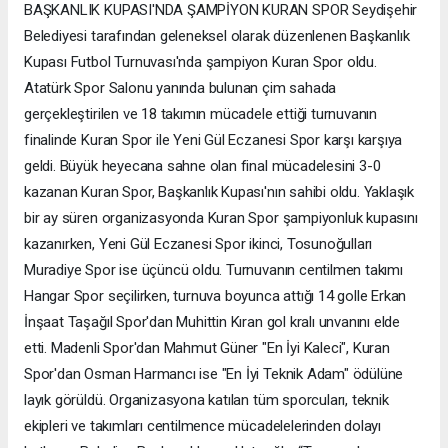
BAŞKANLIK KUPASI'NDA ŞAMPİYON KURAN SPOR Seydişehir
Belediyesi tarafından geleneksel olarak düzenlenen Başkanlık
Kupası Futbol Turnuvası'nda şampiyon Kuran Spor oldu.
Atatürk Spor Salonu yanında bulunan çim sahada
gerçekleştirilen ve 18 takımın mücadele ettiği turnuvanın
finalinde Kuran Spor ile Yeni Gül Eczanesi Spor karşı karşıya
geldi. Büyük heyecana sahne olan final mücadelesini 3-0
kazanan Kuran Spor, Başkanlık Kupası'nın sahibi oldu. Yaklaşık
bir ay süren organizasyonda Kuran Spor şampiyonluk kupasını
kazanırken, Yeni Gül Eczanesi Spor ikinci, Tosunoğulları
Muradiye Spor ise üçüncü oldu. Turnuvanın centilmen takımı
Hangar Spor seçilirken, turnuva boyunca attığı 14 golle Erkan
İnşaat Taşağıl Spor'dan Muhittin Kıran gol kralı unvanını elde
etti. Madenli Spor'dan Mahmut Güner "En İyi Kaleci", Kuran
Spor'dan Osman Harmancı ise "En İyi Teknik Adam" ödülüne
layık görüldü. Organizasyona katılan tüm sporcuları, teknik
ekipleri ve takımları centilmence mücadelelerinden dolayı