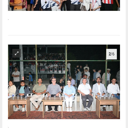
.
2
/6
.