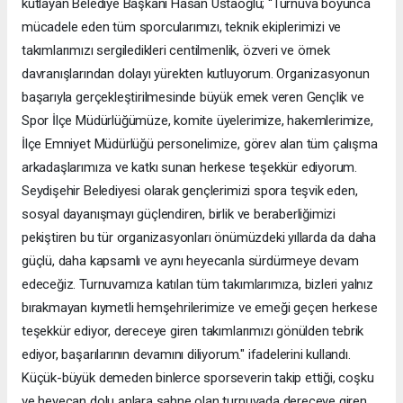
kutlayan Belediye Başkanı Hasan Ustaoğlu; “Turnuva boyunca
mücadele eden tüm sporcularımızı, teknik ekiplerimizi ve
takımlarımızı sergiledikleri centilmenlik, özveri ve örnek
davranışlarından dolayı yürekten kutluyorum. Organizasyonun
başarıyla gerçekleştirilmesinde büyük emek veren Gençlik ve
Spor İlçe Müdürlüğümüze, komite üyelerimize, hakemlerimize,
İlçe Emniyet Müdürlüğü personelimize, görev alan tüm çalışma
arkadaşlarımıza ve katkı sunan herkese teşekkür ediyorum.
Seydişehir Belediyesi olarak gençlerimizi spora teşvik eden,
sosyal dayanışmayı güçlendiren, birlik ve beraberliğimizi
pekiştiren bu tür organizasyonları önümüzdeki yıllarda da daha
güçlü, daha kapsamlı ve aynı heyecanla sürdürmeye devam
edeceğiz. Turnuvamıza katılan tüm takımlarımıza, bizleri yalnız
bırakmayan kıymetli hemşehrilerimize ve emeği geçen herkese
teşekkür ediyor, dereceye giren takımlarımızı gönülden tebrik
ediyor, başarılarının devamını diliyorum." ifadelerini kullandı.
Küçük-büyük demeden binlerce sporseverin takip ettiği, coşku
ve heyecan dolu anlara sahne olan turnuvada dereceye giren