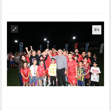
3
/6
.