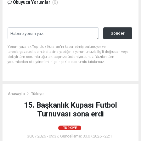
Okuyucu Yorumları
(0)
Gönder
Yorum yazarak Topluluk Kuralları’nı kabul etmiş bulunuyor ve
toroslargazetesi.com.tr sitesine yaptığınız yorumunuzla ilgili doğrudan veya
dolaylı tüm sorumluluğu tek başınıza üstleniyorsunuz. Yazılan tüm
yorumlardan site yönetimi hiçbir şekilde sorumlu tutulamaz.
Anasayfa
Türkiye
15. Başkanlık Kupası Futbol
Turnuvası sona erdi
TÜRKIYE
30.07.2026 - 09:37, Güncelleme: 30.07.2026 - 22:11