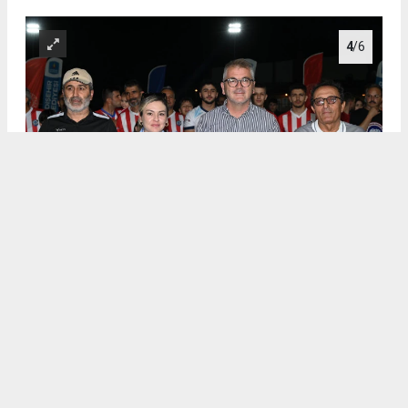
4
/6
.
5
/6