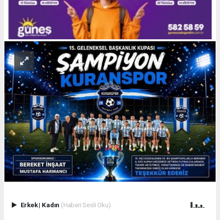
Erkek
|
Kadın
(Haberi Sesli Oku)