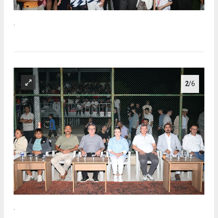
.
2
/6
.