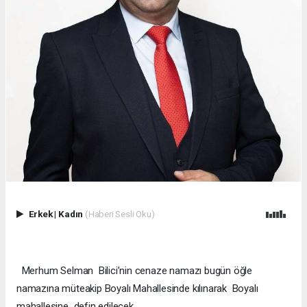
Erkek
|
Kadın
(Haberi Sesli Oku)
Merhum Selman Bilici’nin cenaze namazı bugün öğle
namazına müteakip Boyalı Mahallesinde kılınarak Boyalı
mahallesine defin edilecek.