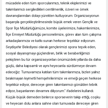
mücadele eden tüm sporcularımızı, teknik ekiplerimizi ve
takımlarımızı sergiledikleri centilmenlik, özveri ve örnek
davranışlarından dolayı yürekten kutluyorum. Organizasyonun
başarıyla gerçekleştirilmesinde büyük emek veren Gençlik ve
Spor İlçe Müdürlüğümüze, komite üyelerimize, hakemlerimize,
İlçe Emniyet Müdürlüğü personelimize, görev alan tüm çalışma
arkadaşlarımıza ve katkı sunan herkese teşekkür ediyorum.
Seydişehir Belediyesi olarak gençlerimizi spora teşvik eden,
sosyal dayanışmayı güçlendiren, birlik ve beraberliğimizi
pekiştiren bu tür organizasyonları önümüzdeki yıllarda da daha
güçlü, daha kapsamlı ve aynı heyecanla sürdürmeye devam
edeceğiz. Turnuvamıza katılan tüm takımlarımıza, bizleri yalnız
bırakmayan kıymetli hemşehrilerimize ve emeği geçen herkese
teşekkür ediyor, dereceye giren takımlarımızı gönülden tebrik
ediyor, başarılarının devamını diliyorum." ifadelerini kullandı.
Küçük-büyük demeden binlerce sporseverin takip ettiği, coşku
ve heyecan dolu anlara sahne olan turnuvada dereceye giren