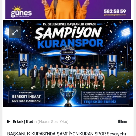
Erkek
|
Kadın
(Haberi Sesli Oku)
BAŞKANLIK KUPASI'NDA ŞAMPİYON KURAN SPOR Seydişehir