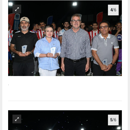
4
/6
.
5
/6