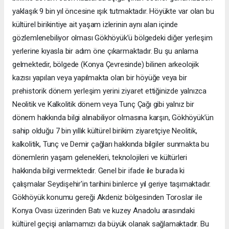
yaklaşık 9 bin yıl öncesine ışık tutmaktadır. Höyükte var olan bu
kültürel birikintiye ait yaşam izlerinin aynı alan içinde
gözlemlenebiliyor olması Gökhöyük’ü bölgedeki diğer yerleşim
yerlerine kıyasla bir adım öne çıkarmaktadır. Bu şu anlama
gelmektedir, bölgede (Konya Çevresinde) bilinen arkeolojik
kazısı yapılan veya yapılmakta olan bir höyüğe veya bir
prehistorik dönem yerleşim yerini ziyaret ettiğinizde yalnızca
Neolitik ve Kalkolitik dönem veya Tunç Çağı gibi yalnız bir
dönem hakkında bilgi alınabiliyor olmasına karşın, Gökhöyük’ün
sahip olduğu 7 bin yıllık kültürel birikim ziyaretçiye Neolitik,
kalkolitik, Tunç ve Demir çağları hakkında bilgiler sunmakta bu
dönemlerin yaşam gelenekleri, teknolojileri ve kültürleri
hakkında bilgi vermektedir. Genel bir ifade ile burada ki
çalışmalar Seydişehir'in tarihini binlerce yıl geriye taşımaktadır.
Gökhöyük konumu gereği Akdeniz bölgesinden Toroslar ile
Konya Ovası üzerinden Batı ve kuzey Anadolu arasındaki
kültürel geçişi anlamamızı da büyük olanak sağlamaktadır. Bu