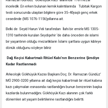
Ramazan Gündüz “Gökhüyük Kazı alanında 178 mezar
inceledik .En erken bulunan kemik kalıntılarında Tubitak Kargon
testi sonucunda ulaşılan bilgilere göre 35-40yaşlı genç erkek
cesedinde (MS 1076-1156)yıllarına ait.
Belki de Seyid Harun Veli tarafından İlahi bir emirle MS 1305-
1310 tarihinde kurulan Seydişehir ‘de daha önceden de islami
bir yaşantının olduğu mezarlıkların İslami şartlara uygun kıbleye
dönük olduğunu söyleye biliriz
Dağ Keçisi Kabartmalı Ritüel Kabı’nın Benzerine Şimdiye
Kadar Rastlanmadı
Arkeolojik Gökhüyük Kazısı Başkanı Doç. Dr. Ramazan Gündüz’
MÖ 2900-3200 yıllarına ait dağ keçisi kabartmalı bir ritüel kabına
kazı çalışmaları esnasında rastlandığını bunun benzerinin başka
kazılarda bulunmadığını. Gökhöyük Kazı alanının çok farklı
dönemleri ait yaşam belirtilerine rastlandığını belirtti.