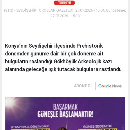
TÜRKIYE
(STG) - SEYDİŞEHİR TOROSLAR GAZETESİ | 27.07.2026 - 15:04, Güncelleme:
27.07.2026 - 15:38
Konya’nın Seydişehir ilçesinde Prehistorik
dönemden günüme dair bir çok döneme ait
bulguların raslandığı Gökhöyük Arkeolojik kazı
alanında geleceğe ışık tutacak bulgulara rastlandı.
ABONE OL