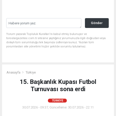
Gönder
Yorum yazarak Topluluk Kuralları’nı kabul etmiş bulunuyor ve
toroslargazetesi.com.tr sitesine yaptığınız yorumunuzla ilgili doğrudan veya
dolaylı tüm sorumluluğu tek başınıza üstleniyorsunuz. Yazılan tüm
yorumlardan site yönetimi hiçbir şekilde sorumlu tutulamaz.
Anasayfa
Türkiye
15. Başkanlık Kupası Futbol
Turnuvası sona erdi
TÜRKIYE
30.07.2026 - 09:37, Güncelleme: 30.07.2026 - 22:11