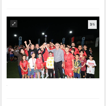
3
/6
.