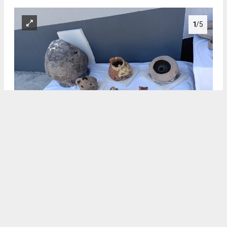
1
/5
.