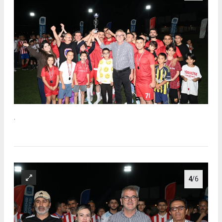
.
4
/6