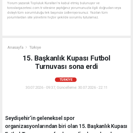
Yorum yazarak Topluluk Kuralları’nı kabul etmiş bulunuyor ve
toroslargazetesi.com.tr sitesine yaptığınız yorumunuzla ilgili doğrudan veya
dolaylı tüm sorumluluğu tek başınıza üstleniyorsunuz. Yazılan tüm
yorumlardan site yönetimi hiçbir şekilde sorumlu tutulamaz.
Anasayfa
Türkiye
15. Başkanlık Kupası Futbol
Turnuvası sona erdi
TÜRKIYE
30.07.2026 - 09:37, Güncelleme: 30.07.2026 - 22:11
Seydişehir’in geleneksel spor
organizasyonlarından biri olan 15. Başkanlık Kupası