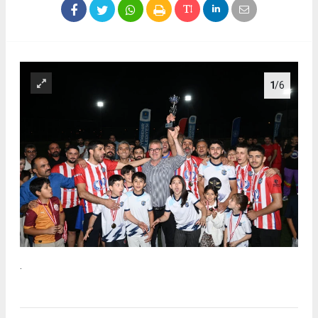
1
/6
.