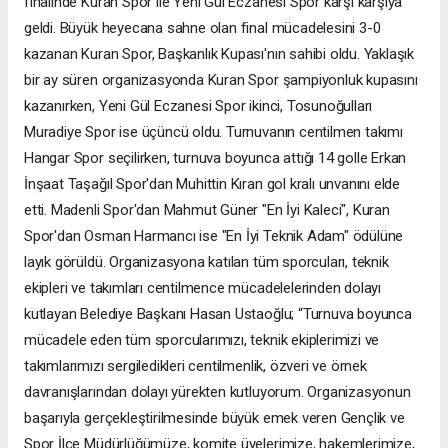
finalinde Kuran Spor ile Yeni Gül Eczanesi Spor karşı karşıya
geldi. Büyük heyecana sahne olan final mücadelesini 3-0
kazanan Kuran Spor, Başkanlık Kupası'nın sahibi oldu. Yaklaşık
bir ay süren organizasyonda Kuran Spor şampiyonluk kupasını
kazanırken, Yeni Gül Eczanesi Spor ikinci, Tosunoğulları
Muradiye Spor ise üçüncü oldu. Turnuvanın centilmen takımı
Hangar Spor seçilirken, turnuva boyunca attığı 14 golle Erkan
İnşaat Taşağıl Spor'dan Muhittin Kıran gol kralı unvanını elde
etti. Madenli Spor'dan Mahmut Güner "En İyi Kaleci", Kuran
Spor'dan Osman Harmancı ise "En İyi Teknik Adam" ödülüne
layık görüldü. Organizasyona katılan tüm sporcuları, teknik
ekipleri ve takımları centilmence mücadelelerinden dolayı
kutlayan Belediye Başkanı Hasan Ustaoğlu; “Turnuva boyunca
mücadele eden tüm sporcularımızı, teknik ekiplerimizi ve
takımlarımızı sergiledikleri centilmenlik, özveri ve örnek
davranışlarından dolayı yürekten kutluyorum. Organizasyonun
başarıyla gerçekleştirilmesinde büyük emek veren Gençlik ve
Spor İlçe Müdürlüğümüze, komite üyelerimize, hakemlerimize,