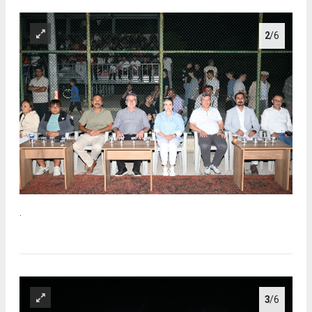
2
/6
.
3
/6