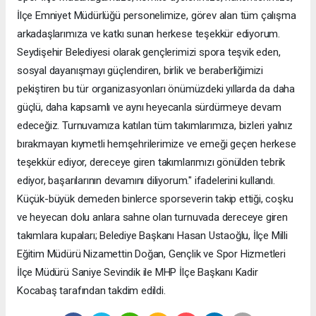
İlçe Emniyet Müdürlüğü personelimize, görev alan tüm çalışma
arkadaşlarımıza ve katkı sunan herkese teşekkür ediyorum.
Seydişehir Belediyesi olarak gençlerimizi spora teşvik eden,
sosyal dayanışmayı güçlendiren, birlik ve beraberliğimizi
pekiştiren bu tür organizasyonları önümüzdeki yıllarda da daha
güçlü, daha kapsamlı ve aynı heyecanla sürdürmeye devam
edeceğiz. Turnuvamıza katılan tüm takımlarımıza, bizleri yalnız
bırakmayan kıymetli hemşehrilerimize ve emeği geçen herkese
teşekkür ediyor, dereceye giren takımlarımızı gönülden tebrik
ediyor, başarılarının devamını diliyorum." ifadelerini kullandı.
Küçük-büyük demeden binlerce sporseverin takip ettiği, coşku
ve heyecan dolu anlara sahne olan turnuvada dereceye giren
takımlara kupaları; Belediye Başkanı Hasan Ustaoğlu, İlçe Milli
Eğitim Müdürü Nizamettin Doğan, Gençlik ve Spor Hizmetleri
İlçe Müdürü Saniye Sevindik ile MHP İlçe Başkanı Kadir
Kocabaş tarafından takdim edildi.