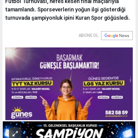
Futbol Turnuvası, nefes kesen final maçlarıyla
tamamlandı. Sporseverlerin yoğun ilgi gösterdiği
turnuvada şampiyonluk ipini Kuran Spor göğüsledi.
ABONE OL