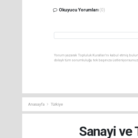
Okuyucu Yorumları
(0)
Yorum yazarak Topluluk Kuralları’nı kabul etmiş bulun
dolaylı tüm sorumluluğu tek başınıza üstleniyorsunuz
Anasayfa
Türkiye
Sanayi ve 