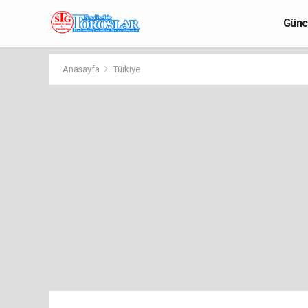
Günc
Anasayfa
Türkiye