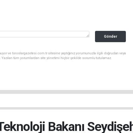
Gönder
uyor ve toroslargazetesi.com.tr sitesine yaptığınız yorumunuzla ilgili doğrudan veya
. Yazılan tüm yorumlardan site yönetimi hiçbir şekilde sorumlu tutulamaz.
Teknoloji Bakanı Seydişehi