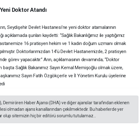
 Yeni Doktor Atandı
ın, Seydişehir Devlet Hastanesi’ne yeni doktor atamalarının
tığı açıklamada şunları kaydetti: “Sağlık Bakanlığımız ile yaptığımız
 Hastanemize 16 pratisyen hekim ve 1 kadın doğum uzmanı olmak
mıştır. Doktorlarımızdan 14’ü Devlet Hastanemizde, 2 pratisyen
nde görev yapacaktır.” Arın, açıklamasının devamında; “Doktor
n başta Sağlık Bakanımız Sayın Kemal Memişoğlu olmak üzere,
 Başkanımız Sayın Fatih Özgökçen’e ve İl Yönetim Kurulu üyelerine
edi
), Demirören Haber Ajansı (DHA) ve diğer ajanslar tarafından eklenen
lesi olmadan ajans kanallarından çekilmektedir. Bu haberlerde yer
 olup sitemizin hiç bir editörü sorumlu tutulamaz...