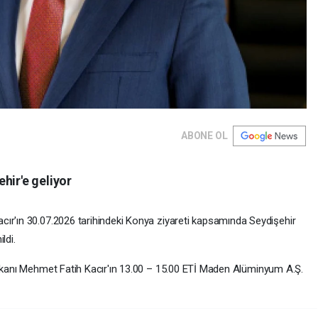
ABONE OL
hir'e geliyor
cır'ın 30.07.2026 tarihindeki Konya ziyareti kapsamında Seydişehir
ldi.
akanı Mehmet Fatih Kacır'ın 13.00 – 15.00 ETİ Maden Alüminyum A.Ş.