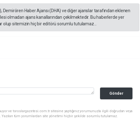
), Demirören Haber Ajansı (DHA) ve diğer ajanslar tarafından eklenen
lesi olmadan ajans kanallarından çekilmektedir. Bu haberlerde yer
 olup sitemizin hiç bir editörü sorumlu tutulamaz...
Gönder
uyor ve toroslargazetesi.com.tr sitesine yaptığınız yorumunuzla ilgili doğrudan veya
. Yazılan tüm yorumlardan site yönetimi hiçbir şekilde sorumlu tutulamaz.