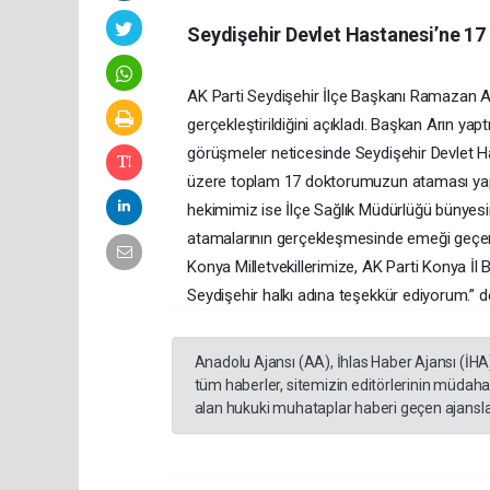
Seydişehir Devlet Hastanesi’ne 17
AK Parti Seydişehir İlçe Başkanı Ramazan Ar
gerçekleştirildiğini açıkladı. Başkan Arın yap
görüşmeler neticesinde Seydişehir Devlet
üzere toplam 17 doktorumuzun ataması yapıl
hekimimiz ise İlçe Sağlık Müdürlüğü bünyesi
atamalarının gerçekleşmesinde emeği geçe
Konya Milletvekillerimize, AK Parti Konya İl
Seydişehir halkı adına teşekkür ediyorum.” d
Anadolu Ajansı (AA), İhlas Haber Ajansı (İHA
tüm haberler, sitemizin editörlerinin müdaha
alan hukuki muhataplar haberi geçen ajanslar