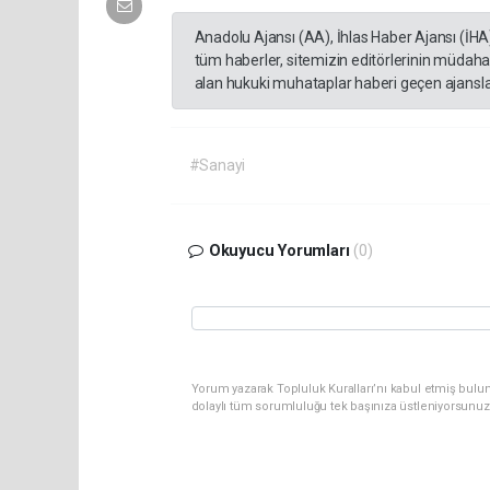
Anadolu Ajansı (AA), İhlas Haber Ajansı (İHA
tüm haberler, sitemizin editörlerinin müdaha
alan hukuki muhataplar haberi geçen ajanslar
#Sanayi
Okuyucu Yorumları
(0)
Yorum yazarak Topluluk Kuralları’nı kabul etmiş bulun
dolaylı tüm sorumluluğu tek başınıza üstleniyorsunuz