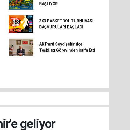
BAŞLIYOR
3X3 BASKETBOL TURNUVASI
BAŞVURULARI BAŞLADI
AK Parti Seydişehir İlçe
Teşkilatı Görevinden İstifa Etti
r'e geliyor