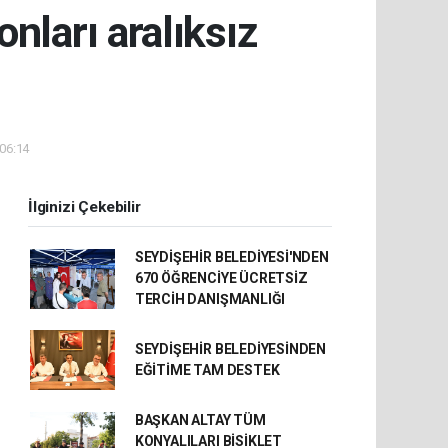
nları aralıksız
 06:14
İlginizi Çekebilir
SEYDİŞEHİR BELEDİYESİ'NDEN
670 ÖĞRENCİYE ÜCRETSİZ
TERCİH DANIŞMANLIĞI
SEYDİŞEHİR BELEDİYESİNDEN
EĞİTİME TAM DESTEK
BAŞKAN ALTAY TÜM
KONYALILARI BİSİKLET