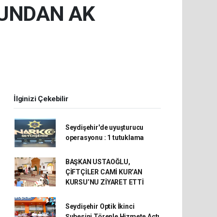
BUNDAN AK
İlginizi Çekebilir
Seydişehir'de uyuşturucu
operasyonu : 1 tutuklama
BAŞKAN USTAOĞLU,
ÇİFTÇİLER CAMİ KUR’AN
KURSU’NU ZİYARET ETTİ
Seydişehir Optik İkinci
Şubesini Törenle Hizmete Açtı