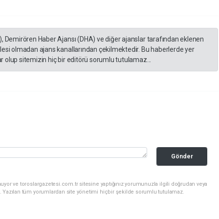
), Demirören Haber Ajansı (DHA) ve diğer ajanslar tarafından eklenen
lesi olmadan ajans kanallarından çekilmektedir. Bu haberlerde yer
 olup sitemizin hiç bir editörü sorumlu tutulamaz...
Gönder
uyor ve toroslargazetesi.com.tr sitesine yaptığınız yorumunuzla ilgili doğrudan veya
. Yazılan tüm yorumlardan site yönetimi hiçbir şekilde sorumlu tutulamaz.