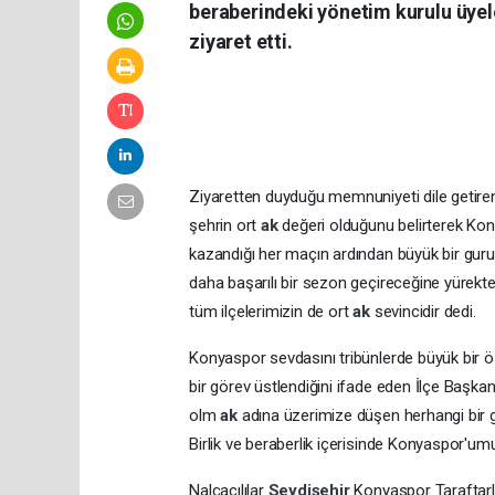
beraberindeki yönetim kurulu üyele
ziyaret etti.
Ziyaretten duyduğu memnuniyeti dile getir
şehrin ort
ak
değeri olduğunu belirterek Ko
kazandığı her maçın ardından büyük bir guru
daha başarılı bir sezon geçireceğine yürekt
tüm ilçelerimizin de ort
ak
sevincidir dedi.
Konyaspor sevdasını tribünlerde büyük bir öz
bir görev üstlendiğini ifade eden İlçe Başkanı
olm
ak
adına üzerimize düşen herhangi bir g
Birlik ve beraberlik içerisinde Konyaspor'u
Nalçacılılar
Seydişehir
Konyaspor Taraftar