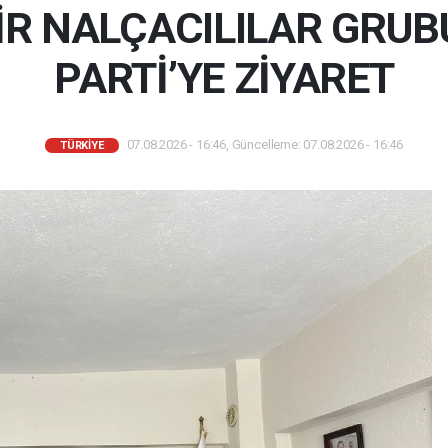
İR NALÇACILILAR GRU
PARTİ’YE ZİYARET
07.08.2026 - 16:46, Güncelleme: 07.08.2026 - 16:46
TÜRKIYE