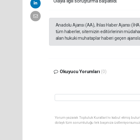
Olayla ilgili soruşturma başlatıldı.
Anadolu Ajansı (AA), İhlas Haber Ajansı (İHA
tüm haberler, sitemizin editörlerinin müdaha
alan hukuki muhataplar haberi geçen ajanslar
Okuyucu Yorumları
(0)
Yorum yazarak Topluluk Kuralları’nı kabul etmiş bulun
dolaylı tüm sorumluluğu tek başınıza üstleniyorsunuz