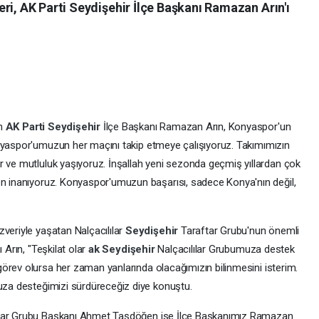
ri, AK Parti Seydişehir İlçe Başkanı Ramazan Arın'ı
en
AK
Parti
Seydişehir
İlçe Başkanı Ramazan Arın, Konyaspor'un
nyaspor'umuzun her maçını takip etmeye çalışıyoruz. Takımımızın
r ve mutluluk yaşıyoruz. İnşallah yeni sezonda geçmiş yıllardan çok
en inanıyoruz. Konyaspor'umuzun başarısı, sadece Konya'nın değil,
veriyle yaşatan Nalçacılılar
Seydişehir
Taraftar Grubu'nun önemli
 Arın, "Teşkilat olar
ak
Seydişehir
Nalçacılılar Grubumuza destek
örev olursa her zaman yanlarında olacağımızın bilinmesini isterim.
muza desteğimizi sürdüreceğiz diye konuştu.
lar Grubu Başkanı Ahmet Taşdöğen ise İlçe Başkanımız Ramazan