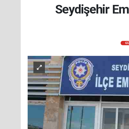
Seydişehir Emn
G