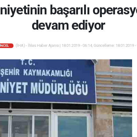
iyetinin başarılı operasyo
devam ediyor
(İHA) - İhlas Haber Ajansı | 18.01.2019 - 06:14, Güncelleme: 18.01.2019 -
ÜNCEL