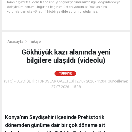
toroslargazetesi.com.tr sitesine yaptığınız yorumunuzla ilgili doğrudan veya
dolaylı tüm sorumluluğu tek başınıza üstleniyorsunuz. Yazılan tüm
yorumlardan site yönetimi hiçbir şekilde sorumlu tutulamaz.
Anasayfa
Türkiye
Gökhüyük kazı alanında yeni
bilgilere ulaşıldı (videolu)
TÜRKIYE
(STG) - SEYDİŞEHİR TOROSLAR GAZETESİ | 27.07.2026 - 15:04, Güncelleme:
27.07.2026 - 15:38
Konya’nın Seydişehir ilçesinde Prehistorik
dönemden günüme dair bir çok döneme ait