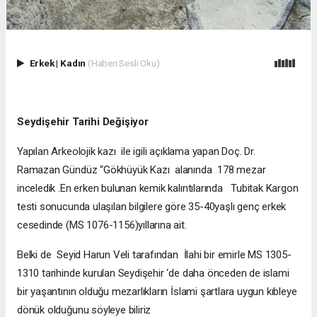
Erkek
|
Kadın
(Haberi Sesli Oku)
Seydişehir Tarihi Değişiyor
Yapılan Arkeolojik kazı ile igili açıklama yapan Doç. Dr.
Ramazan Gündüz “Gökhüyük Kazı alanında 178 mezar
inceledik .En erken bulunan kemik kalıntılarında Tubitak Kargon
testi sonucunda ulaşılan bilgilere göre 35-40yaşlı genç erkek
cesedinde (MS 1076-1156)yıllarına ait.
Belki de Seyid Harun Veli tarafından İlahi bir emirle MS 1305-
1310 tarihinde kurulan Seydişehir ‘de daha önceden de islami
bir yaşantının olduğu mezarlıkların İslami şartlara uygun kıbleye
dönük olduğunu söyleye biliriz