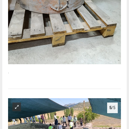
.
5
/5