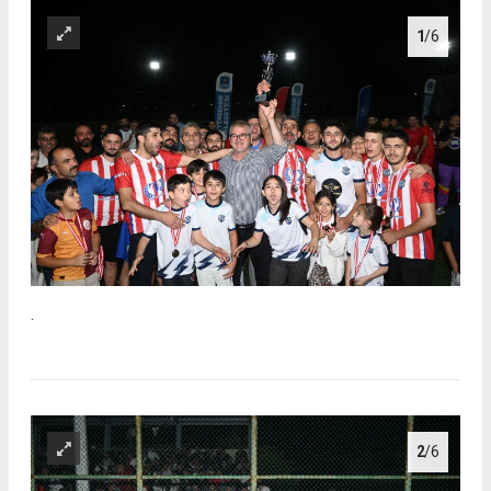
1
/6
.
2
/6