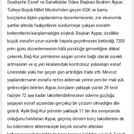
Seydişehir Esnaf ve Sanatkârlar Odası Başkanı İbrahim Aypar,
Türkiye Büyük Millet Meclisi'nden geçen SGK ve kamu
borçlarına ilişkin yapılandırma düzenlemesinin, zor ekonomik
şartlar altında faaliyetlerini sürdürmeye çalışan esnafın
beklentilerini karşılamadığını söyledi. Başkan Aypar, özellikle
küçük esnafın uzun süredir hayata geçirilmesini beklediği 7200
prim günü düzenlemesinin hâlâ yürürlüğe girmediğine dikkat
çekerek, Bağ-Kur primlerinin asgari ücrete bağlı olarak sürekli
artmasının ve iş yeri kiralarındaki kontrolsüz yükselişin esnaf
üzerindeki yükü her geçen gün artırdığını ifade etti. Mevcut
yapılandırmanın esnafa nefes aldırmak yerine yeni bir mali yük
getireceğini belirten Aypar, borçların yaklaşık yüzde 29 tecil
faiziyle 72 aya kadar taksitlendirilmesinin ödeme güçlüğü
yaşayan esnaf açısından gerçekçi bir çözüm olmadığını dile
getirdi. Aylık Bağ-Kur priminin yaklaşık 11 bin lira seviyesinde
olduğunu hatırlatan Aypar, geçmiş dönem borç taksitlerinin de
bu ödemelere eklenmesiyle birçok esnafın altından