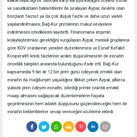
kalkamayacağı bir tabloyla karşı karşıya kaldığını söyledi. Esnaf
ve sanatkârların beklentilerini de sıralayan Aypar, devlete olan
borçların faizsiz ya da çok düşük faizle ve daha uzun vadeli
yapılandırılmasını, Bağ-Kur primlerinin makul seviyelere
indirilmesini istediklerini kaydetti. Finansmana erişimin
kolaylaştırılması gerektiğini vurgulayan Aypar, meslek gruplarına
göre KDV oranlarının yeniden düzenlenmesi ve Esnaf Kefalet
Kooperatifi kredi faizlerinin acilen düşürülmesinin de esnafın
öncelikli talepleri arasında bulunduğunu ifade etti. Bağ-Kur
kapsamında 9 bin ile 12 bin prim günü ödeyerek emekli olan
esnafın da mağduriyet yaşadığına dikkat çeken Aypar, yıllarca
yüksek prim ödeyen esnafın, ödediği primle orantılı emekli
maaşı almasını sağlayacak düzenlemelerin hayata
geçirilmesinin hem adalet duygusunu güçlendireceğini hem de
esnafın beklentilerine cevap vereceğini sözlerine ekledi.