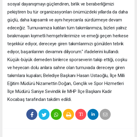
sosyal dayanışmayı güçlendiren, birlik ve beraberliğimizi
pekiştiren bu tür organizasyonları önümüzdeki yıllarda da daha
güçlü, daha kapsamlı ve aynı heyecanla sürdürmeye devam
edeceğiz. Turnuvamıza katılan tüm takımlarımıza, bizleri yalnız
bırakmayan kıymetli hemşehrilerimize ve emeği geçen herkese
teşekkür ediyor, dereceye giren takımlarımızı gönülden tebrik
ediyor, başarılarının devamını diliyorum." ifadelerini kullandı.
Küçük-büyük demeden binlerce sporseverin takip ettiği, coşku
ve heyecan dolu anlara sahne olan turnuvada dereceye giren
takımlara kupaları; Belediye Başkanı Hasan Ustaoğlu, İlçe Milli
Eğitim Müdürü Nizamettin Doğan, Gençlik ve Spor Hizmetleri
İlçe Müdürü Saniye Sevindik ile MHP İlçe Başkanı Kadir
Kocabaş tarafından takdim edildi.