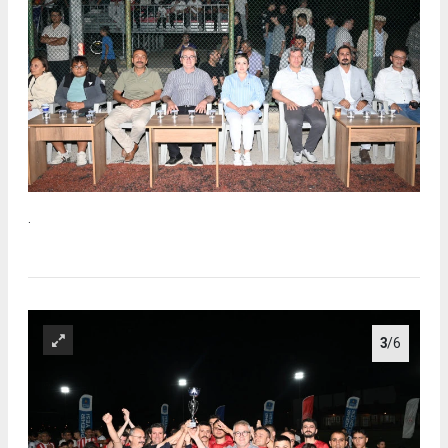
.
3
/6