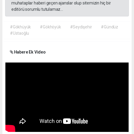
muhataplar haberi geçen ajanslar olup sitemizin hiç bir
editörü sorumlu tutulamaz...
#Gökhüyük
#Gökhöyük
#Seydişehir
#Gündüz
#Ustaoğlu
Habere Ek Video