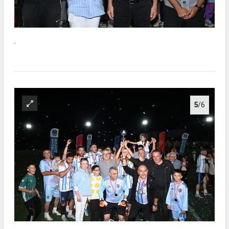
.
5
/6