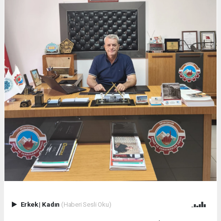
Erkek
|
Kadın
(Haberi Sesli Oku)