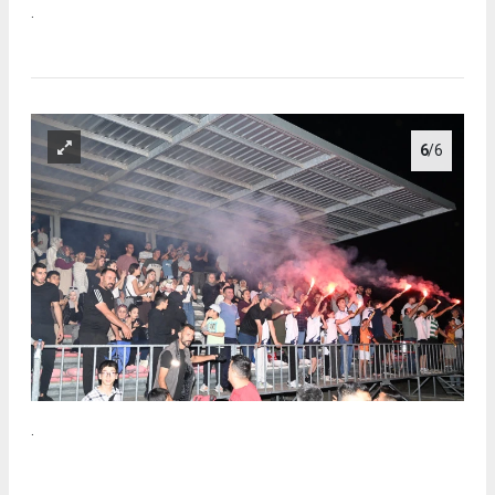
.
6
/6
.