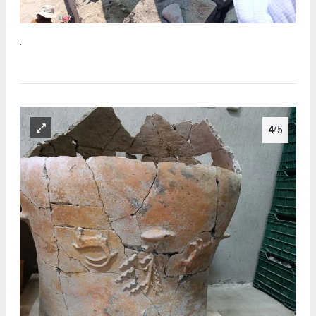
.
4
/5