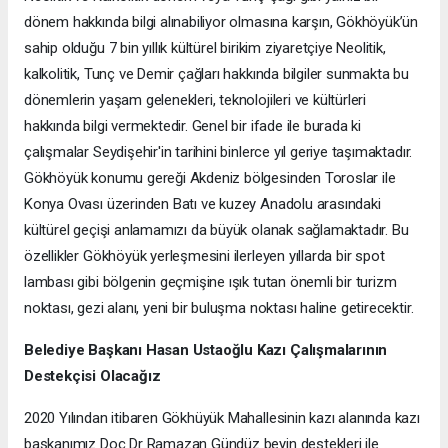
dönem hakkında bilgi alınabiliyor olmasına karşın, Gökhöyük’ün
sahip olduğu 7 bin yıllık kültürel birikim ziyaretçiye Neolitik,
kalkolitik, Tunç ve Demir çağları hakkında bilgiler sunmakta bu
dönemlerin yaşam gelenekleri, teknolojileri ve kültürleri
hakkında bilgi vermektedir. Genel bir ifade ile burada ki
çalışmalar Seydişehir'in tarihini binlerce yıl geriye taşımaktadır.
Gökhöyük konumu gereği Akdeniz bölgesinden Toroslar ile
Konya Ovası üzerinden Batı ve kuzey Anadolu arasındaki
kültürel geçişi anlamamızı da büyük olanak sağlamaktadır. Bu
özellikler Gökhöyük yerleşmesini ilerleyen yıllarda bir spot
lambası gibi bölgenin geçmişine ışık tutan önemli bir turizm
noktası, gezi alanı, yeni bir buluşma noktası haline getirecektir.
Belediye Başkanı Hasan Ustaoğlu Kazı Çalışmalarının
Destekçisi Olacağız
2020 Yılından itibaren Gökhüyük Mahallesinin kazı alanında kazı
başkanımız Doç Dr Ramazan Gündüz beyin destekleri ile