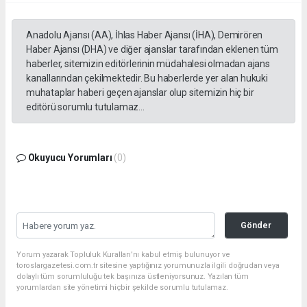
Anadolu Ajansı (AA), İhlas Haber Ajansı (İHA), Demirören
Haber Ajansı (DHA) ve diğer ajanslar tarafından eklenen tüm
haberler, sitemizin editörlerinin müdahalesi olmadan ajans
kanallarından çekilmektedir. Bu haberlerde yer alan hukuki
muhataplar haberi geçen ajanslar olup sitemizin hiç bir
editörü sorumlu tutulamaz...
Okuyucu Yorumları
(0)
Gönder
Yorum yazarak Topluluk Kuralları’nı kabul etmiş bulunuyor ve
toroslargazetesi.com.tr sitesine yaptığınız yorumunuzla ilgili doğrudan veya
dolaylı tüm sorumluluğu tek başınıza üstleniyorsunuz. Yazılan tüm
yorumlardan site yönetimi hiçbir şekilde sorumlu tutulamaz.