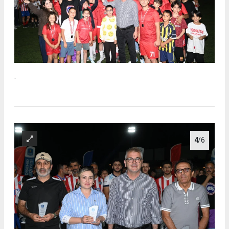
.
4
/6