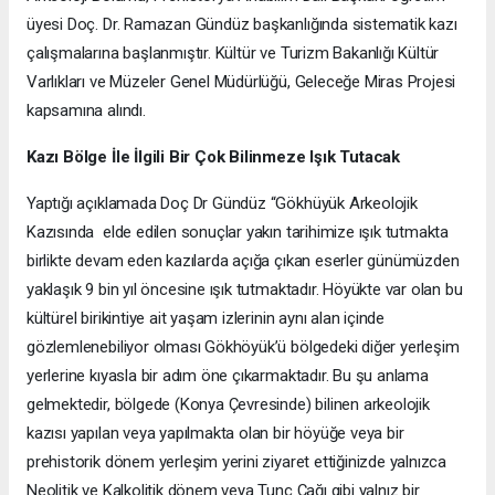
üyesi Doç. Dr. Ramazan Gündüz başkanlığında sistematik kazı
çalışmalarına başlanmıştır. Kültür ve Turizm Bakanlığı Kültür
Varlıkları ve Müzeler Genel Müdürlüğü, Geleceğe Miras Projesi
kapsamına alındı.
Kazı Bölge İle İlgili Bir Çok Bilinmeze Işık Tutacak
Yaptığı açıklamada Doç Dr Gündüz “Gökhüyük Arkeolojik
Kazısında elde edilen sonuçlar yakın tarihimize ışık tutmakta
birlikte devam eden kazılarda açığa çıkan eserler günümüzden
yaklaşık 9 bin yıl öncesine ışık tutmaktadır. Höyükte var olan bu
kültürel birikintiye ait yaşam izlerinin aynı alan içinde
gözlemlenebiliyor olması Gökhöyük’ü bölgedeki diğer yerleşim
yerlerine kıyasla bir adım öne çıkarmaktadır. Bu şu anlama
gelmektedir, bölgede (Konya Çevresinde) bilinen arkeolojik
kazısı yapılan veya yapılmakta olan bir höyüğe veya bir
prehistorik dönem yerleşim yerini ziyaret ettiğinizde yalnızca
Neolitik ve Kalkolitik dönem veya Tunç Çağı gibi yalnız bir