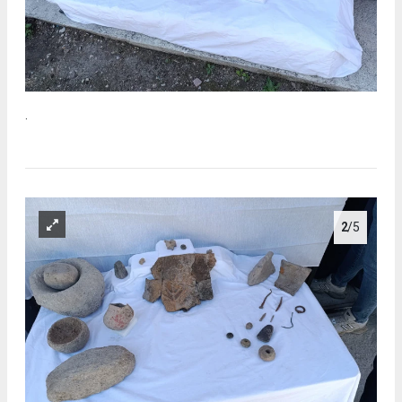
.
2
/5