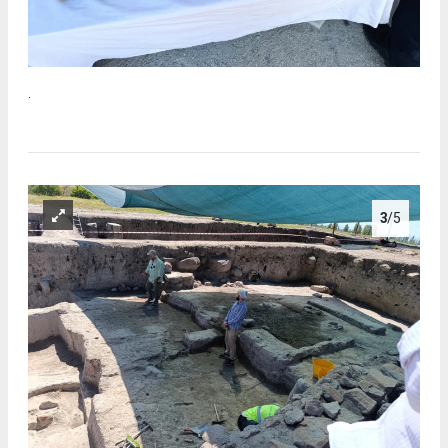
.
3
/5