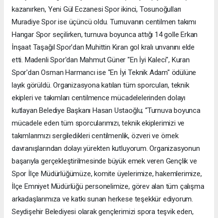
kazanırken, Yeni Gül Eczanesi Spor ikinci, Tosunoğulları
Muradiye Spor ise üçüncü oldu. Turnuvanın centilmen takımı
Hangar Spor seçilirken, turnuva boyunca attığı 14 golle Erkan
İnşaat Taşağıl Spor'dan Muhittin Kıran gol kralı unvanını elde
etti. Madenli Spor'dan Mahmut Güner "En İyi Kaleci", Kuran
Spor'dan Osman Harmancı ise "En İyi Teknik Adam" ödülüne
layık görüldü. Organizasyona katılan tüm sporcuları, teknik
ekipleri ve takımları centilmence mücadelelerinden dolayı
kutlayan Belediye Başkanı Hasan Ustaoğlu; “Turnuva boyunca
mücadele eden tüm sporcularımızı, teknik ekiplerimizi ve
takımlarımızı sergiledikleri centilmenlik, özveri ve örnek
davranışlarından dolayı yürekten kutluyorum. Organizasyonun
başarıyla gerçekleştirilmesinde büyük emek veren Gençlik ve
Spor İlçe Müdürlüğümüze, komite üyelerimize, hakemlerimize,
İlçe Emniyet Müdürlüğü personelimize, görev alan tüm çalışma
arkadaşlarımıza ve katkı sunan herkese teşekkür ediyorum.
Seydişehir Belediyesi olarak gençlerimizi spora teşvik eden,