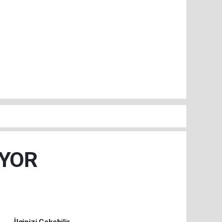
IYOR
İlginizi Çekebilir