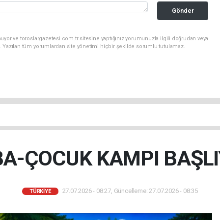
Gönder
uyor ve toroslargazetesi.com.tr sitesine yaptığınız yorumunuzla ilgili doğrudan veya
. Yazılan tüm yorumlardan site yönetimi hiçbir şekilde sorumlu tutulamaz.
A-ÇOCUK KAMPI BAŞL
27.07.2026 - 08:27, Güncelleme: 27.07.2026 - 08:35
TÜRKIYE