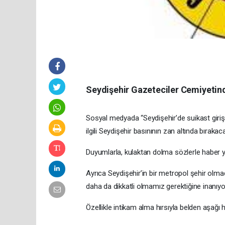
Seydişehir Gazeteciler Cemiyeti
Sosyal medyada “Seydişehir’de suikast girişim
ilgili Seydişehir basınının zan altında bıraka
Duyumlarla, kulaktan dolma sözlerle haber
Ayrıca Seydişehir’in bir metropol şehir olmadığ
daha da dikkatli olmamız gerektiğine inanıy
Özellikle intikam alma hırsıyla belden aşağı