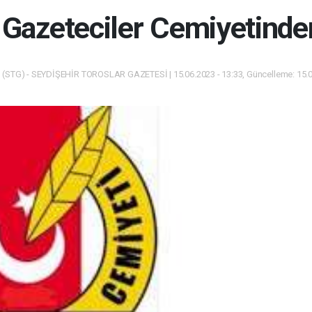
 Gazeteciler Cemiyetind
(STG) - SEYDİŞEHİR TOROSLAR GAZETESİ | 15.06.2023 - 13:33, Güncelleme: 15.0