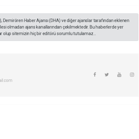
), Demirören Haber Ajansı (DHA) ve diğer ajanslar tarafından eklenen
lesi olmadan ajans kanallarından çekilmektedir. Bu haberlerde yer
 olup sitemizin hiç bir editörü sorumlu tutulamaz...
il.com