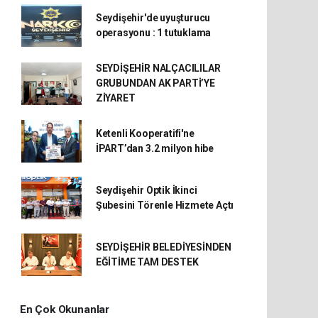
Seydişehir'de uyuşturucu
operasyonu : 1 tutuklama
SEYDİŞEHİR NALÇACILILAR
GRUBUNDAN AK PARTİ’YE
ZİYARET
Ketenli Kooperatifi'ne
İPART’dan 3.2 milyon hibe
Seydişehir Optik İkinci
Şubesini Törenle Hizmete Açtı
SEYDİŞEHİR BELEDİYESİNDEN
EĞİTİME TAM DESTEK
En Çok Okunanlar