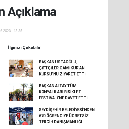
en Açıklama
6.2023 - 13:35
İlginizi Çekebilir
BAŞKAN USTAOĞLU,
ÇİFTÇİLER CAMİ KUR’AN
KURSU’NU ZİYARET ETTİ
BAŞKAN ALTAY TÜM
KONYALILARI BİSİKLET
FESTİVALİ’NE DAVET ETTİ
SEYDİŞEHİR BELEDİYESİ'NDEN
670 ÖĞRENCİYE ÜCRETSİZ
TERCİH DANIŞMANLIĞI