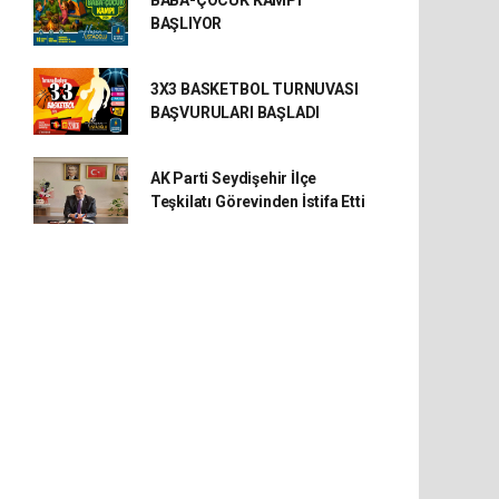
BABA-ÇOCUK KAMPI
BAŞLIYOR
3X3 BASKETBOL TURNUVASI
BAŞVURULARI BAŞLADI
AK Parti Seydişehir İlçe
Teşkilatı Görevinden İstifa Etti