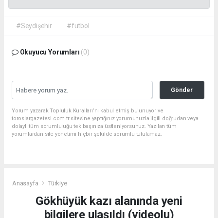
#Seydişehir
#futbol
Okuyucu Yorumları
(0)
Gönder
Yorum yazarak Topluluk Kuralları’nı kabul etmiş bulunuyor ve
toroslargazetesi.com.tr sitesine yaptığınız yorumunuzla ilgili doğrudan veya
dolaylı tüm sorumluluğu tek başınıza üstleniyorsunuz. Yazılan tüm
yorumlardan site yönetimi hiçbir şekilde sorumlu tutulamaz.
Anasayfa
Türkiye
Gökhüyük kazı alanında yeni
bilgilere ulaşıldı (videolu)