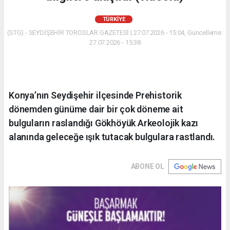
TÜRKIYE
(STG) - SEYDİŞEHİR TOROSLAR GAZETESİ | 27.07.2026 - 15:04, Güncelleme:
27.07.2026 - 15:38
Konya’nın Seydişehir ilçesinde Prehistorik
dönemden günüme dair bir çok döneme ait
bulguların raslandığı Gökhöyük Arkeolojik kazı
alanında geleceğe ışık tutacak bulgulara rastlandı.
ABONE OL