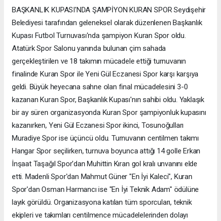
BAŞKANLIK KUPASI'NDA ŞAMPİYON KURAN SPOR Seydişehir
Belediyesi tarafından geleneksel olarak düzenlenen Başkanlık
Kupası Futbol Turnuvası'nda şampiyon Kuran Spor oldu.
Atatürk Spor Salonu yanında bulunan çim sahada
gerçekleştirilen ve 18 takımın mücadele ettiği turnuvanın
finalinde Kuran Spor ile Yeni Gül Eczanesi Spor karşı karşıya
geldi. Büyük heyecana sahne olan final mücadelesini 3-0
kazanan Kuran Spor, Başkanlık Kupası'nın sahibi oldu. Yaklaşık
bir ay süren organizasyonda Kuran Spor şampiyonluk kupasını
kazanırken, Yeni Gül Eczanesi Spor ikinci, Tosunoğulları
Muradiye Spor ise üçüncü oldu. Turnuvanın centilmen takımı
Hangar Spor seçilirken, turnuva boyunca attığı 14 golle Erkan
İnşaat Taşağıl Spor'dan Muhittin Kıran gol kralı unvanını elde
etti. Madenli Spor'dan Mahmut Güner "En İyi Kaleci", Kuran
Spor'dan Osman Harmancı ise "En İyi Teknik Adam" ödülüne
layık görüldü. Organizasyona katılan tüm sporcuları, teknik
ekipleri ve takımları centilmence mücadelelerinden dolayı