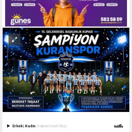
Erkek
|
Kadın
(Haberi Sesli Oku)