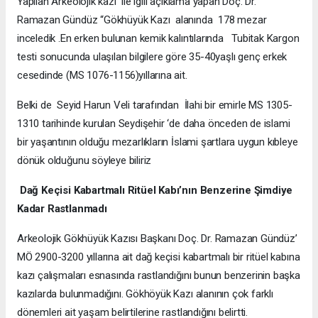
Yapılan Arkeolojik kazı ile igili açıklama yapan Doç. Dr.
Ramazan Gündüz “Gökhüyük Kazı alanında 178 mezar
inceledik .En erken bulunan kemik kalıntılarında Tubitak Kargon
testi sonucunda ulaşılan bilgilere göre 35-40yaşlı genç erkek
cesedinde (MS 1076-1156)yıllarına ait.
Belki de Seyid Harun Veli tarafından İlahi bir emirle MS 1305-
1310 tarihinde kurulan Seydişehir ‘de daha önceden de islami
bir yaşantının olduğu mezarlıkların İslami şartlara uygun kıbleye
dönük olduğunu söyleye biliriz
Dağ Keçisi Kabartmalı Ritüel Kabı’nın Benzerine Şimdiye
Kadar Rastlanmadı
Arkeolojik Gökhüyük Kazısı Başkanı Doç. Dr. Ramazan Gündüz’
MÖ 2900-3200 yıllarına ait dağ keçisi kabartmalı bir ritüel kabına
kazı çalışmaları esnasında rastlandığını bunun benzerinin başka
kazılarda bulunmadığını. Gökhöyük Kazı alanının çok farklı
dönemleri ait yaşam belirtilerine rastlandığını belirtti.