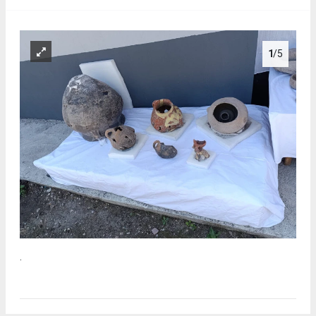
1
/5
.