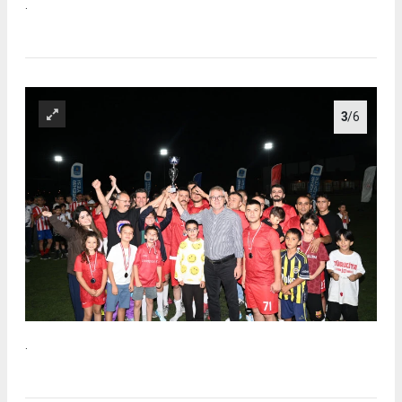
.
3
/6
.