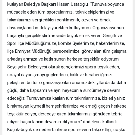
kutlayan Belediye Başkanı Hasan Ustaoğlu; “Turnuva boyunca
mücadele eden tüm sporcularımızı, teknik ekiplerimizi ve
takımlarımızı sergiledikleri centilmenlik, özveri ve örnek
davranışlarından dolayı yürekten kutluyorum. Organizasyonun
başarıyla gerçekleştirilmesinde büyük emek veren Gençlik ve
Spor İlçe Müdürlüğümüze, komite üyelerimize, hakemlerimize,
İlçe Emniyet Müdürlüğü personelimize, görev alan tüm çalışma
arkadaşlarımıza ve katkı sunan herkese teşekkür ediyorum.
Seydişehir Belediyesi olarak gençlerimizi spora teşvik eden,
sosyal dayanışmayı güçlendiren, birlik ve beraberliğimizi
pekiştiren bu tür organizasyonları önümüzdeki yıllarda da daha
güçlü, daha kapsamlı ve aynı heyecanla sürdürmeye devam
edeceğiz. Turnuvamıza katılan tüm takımlarımıza, bizleri yalnız
bırakmayan kıymetli hemşehrilerimize ve emeği geçen herkese
teşekkür ediyor, dereceye giren takımlarımızı gönülden tebrik
ediyor, başarılarının devamını diliyorum." ifadelerini kullandı.
Küçük-büyük demeden binlerce sporseverin takip ettiği, coşku