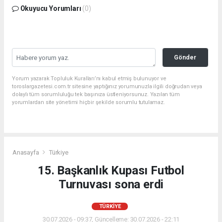
Okuyucu Yorumları
(0)
Gönder
Yorum yazarak Topluluk Kuralları’nı kabul etmiş bulunuyor ve
toroslargazetesi.com.tr sitesine yaptığınız yorumunuzla ilgili doğrudan veya
dolaylı tüm sorumluluğu tek başınıza üstleniyorsunuz. Yazılan tüm
yorumlardan site yönetimi hiçbir şekilde sorumlu tutulamaz.
Anasayfa
Türkiye
15. Başkanlık Kupası Futbol
Turnuvası sona erdi
TÜRKIYE
30.07.2026 - 09:37, Güncelleme: 30.07.2026 - 22:11