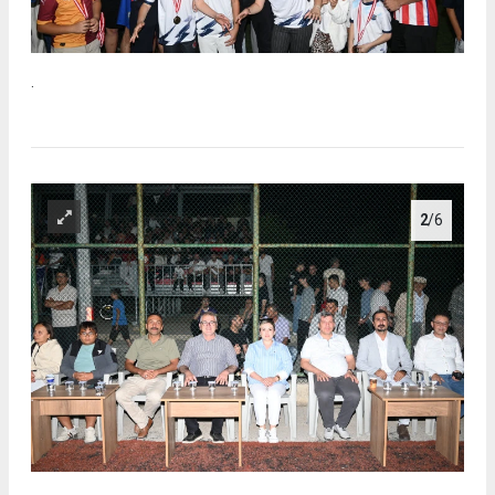
.
2
/6