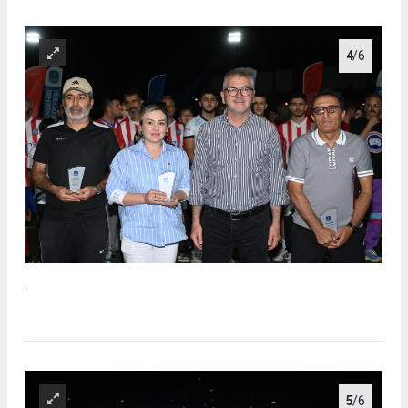
4
/6
.
5
/6