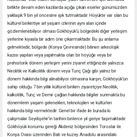
birlikte devam eden kazılarda açığa çıkan eserler günümüzden
yaklaşık 9 bin yıl öncesine ışık tutmaktadır. Höyükte var olan bu
kültürel birikintiye ait yaşam izlerinin aynı alan içinde
gözlemlenebiliyor olması Gökhöyük’ü bölgedeki diğer yerleşim
yerlerine kıyasla bir adım öne çıkarmaktadır. Bu şu anlama
gelmektedir, bölgede (Konya Çevresinde) bilinen arkeolojik
kazısı yapılan veya yapılmakta olan bir höyüğe veya bir
prehistorik dönem yerleşim yerini ziyaret ettiğinizde yalnızca
Neolitik ve Kalkolitik dönem veya Tunç Çağı gibi yalnız bir
dönem hakkında bilgi alınabiliyor olmasına karşın, Gökhöyük’ün
sahip olduğu 7 bin yıllık kültürel birikim ziyaretçiye Neolitik,
kalkolitik, Tunç ve Demir çağları hakkında bilgiler sunmakta bu
dönemlerin yaşam gelenekleri, teknolojileri ve kültürleri
hakkında bilgi vermektedir. Genel bir ifade ile burada ki
çalışmalar Seydişehir'in tarihini binlerce yıl geriye taşımaktadır.
Gökhöyük konumu gereği Akdeniz bölgesinden Toroslar ile
Konya Ovası üzerinden Batı ve kuzey Anadolu arasındaki