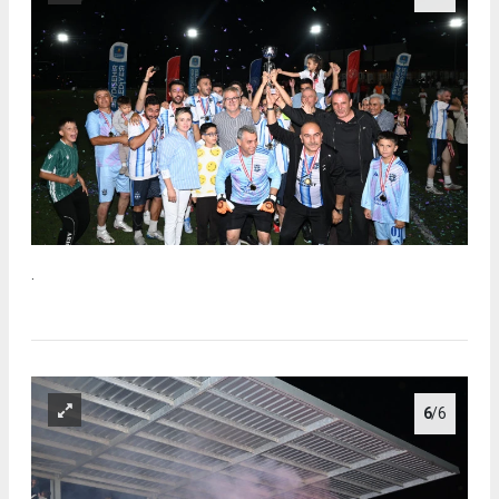
.
6
/6