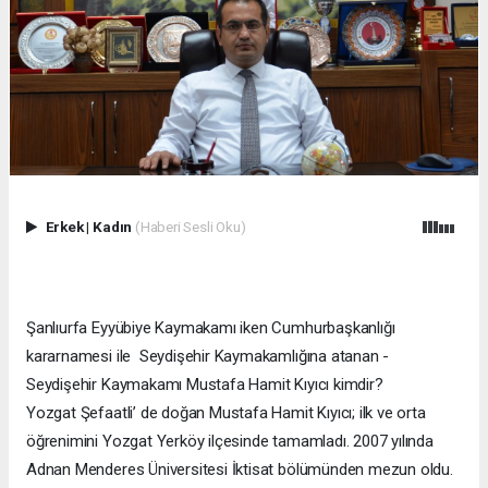
Erkek
|
Kadın
(Haberi Sesli Oku)
Şanlıurfa Eyyübiye Kaymakamı iken Cumhurbaşkanlığı
kararnamesi ile Seydişehir Kaymakamlığına atanan -
Seydişehir Kaymakamı Mustafa Hamit Kıyıcı kimdir?
Yozgat Şefaatli’ de doğan Mustafa Hamit Kıyıcı; ilk ve orta
öğrenimini Yozgat Yerköy ilçesinde tamamladı. 2007 yılında
Adnan Menderes Üniversitesi İktisat bölümünden mezun oldu.