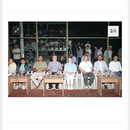
2
/6
.