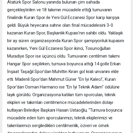
Atatürk Spor Salonu yanında bulunan çim sahada
gerçekleştirilen ve 18 takımın mücadele ettiği turnuvanın
finalinde Kuran Spor ile Yeni Gül Eczanesi Spor karşı karşıya
geldi. Büyük heyecana sahne olan final mücadelesini 3-0
kazanan Kuran Spor, Başkanlık Kupası'nın sahibi oldu. Yaklaşık
bir ay süren organizasyonda Kuran Spor şampiyonluk kupasını
kazanırken, Yeni Gül Eczanesi Spor ikinci, Tosunoğulları
Muradiye Spor ise üçüncü oldu. Turnuvanın centilmen takımı
Hangar Spor seçilirken, turnuva boyunca attığı 14 golle Erkan
İnşaat Taşağıl Spor'dan Muhittin Kıran gol kralı unvanını elde
etti. Madenli Spor'dan Mahmut Güner "En İyi Kaleci", Kuran
Spor'dan Osman Harmancı ise "En İyi Teknik Adam" ödülüne
layık görüldü. Organizasyona katılan tüm sporcuları, teknik
ekipleri ve takımları centilmence mücadelelerinden dolayı
kutlayan Belediye Başkanı Hasan Ustaoğlu; “Turnuva boyunca
mücadele eden tüm sporcularımızı, teknik ekiplerimizi ve
takımlarımızı sergiledikleri centilmenlik, özveri ve örnek