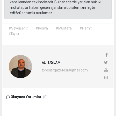
kanallarından çekilmektedir. Bu haberlerde yer alan hukuki
muhataplar haberi geçen ajanslar olup sitemizin hiç bir
editörü sorumlu tutulamaz...
#Seydişehir
#Konya
#Mustafa
#Hamit
#Kıyıcı
ALİ SAYLAM
toroslargazetesi@gmail.com
Okuyucu Yorumları
(0)