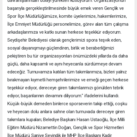
davranışlarından dolayı yürekten kutluyorum. Organizasyonun
başarıyla gerçekleştirilmesinde büyük emek veren Gençlik ve
Spor İlçe Müdürlüğümüze, komite üyelerimize, hakemlerimize,
İlçe Emniyet Müdürlüğü personelimize, görev alan tüm çalışma
arkadaşlarımıza ve katkı sunan herkese teşekkür ediyorum.
Seydişehir Belediyesi olarak gençlerimizi spora teşvik eden,
sosyal dayanışmayı güçlendiren, birlik ve beraberliğimizi
pekiştiren bu tür organizasyonları önümüzdeki yıllarda da daha
güçlü, daha kapsamlı ve aynı heyecanla sürdürmeye devam
edeceğiz. Turnuvamıza katılan tüm takımlarımıza, bizleri yalnız
bırakmayan kıymetli hemşehrilerimize ve emeği geçen herkese
teşekkür ediyor, dereceye giren takımlarımızı gönülden tebrik
ediyor, başarılarının devamını diliyorum." ifadelerini kullandı.
Küçük-büyük demeden binlerce sporseverin takip ettiği, coşku
ve heyecan dolu anlara sahne olan turnuvada dereceye giren
takımlara kupaları; Belediye Başkanı Hasan Ustaoğlu, İlçe Milli
Eğitim Müdürü Nizamettin Doğan, Gençlik ve Spor Hizmetleri
İlçe Müdürü Saniye Sevindik ile MHP İlçe Başkanı Kadir