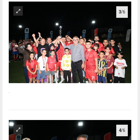
3
/6
.
4
/6