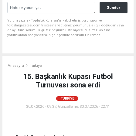
Gönder
Yorum yazarak Topluluk Kuralları’nı kabul etmiş bulunuyor ve
toroslargazetesi.com.tr sitesine yaptığınız yorumunuzla ilgili doğrudan veya
dolaylı tüm sorumluluğu tek başınıza üstleniyorsunuz. Yazılan tüm
yorumlardan site yönetimi hiçbir şekilde sorumlu tutulamaz.
Anasayfa
Türkiye
15. Başkanlık Kupası Futbol
Turnuvası sona erdi
TÜRKIYE
30.07.2026 - 09:37, Güncelleme: 30.07.2026 - 22:11