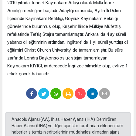
2010 yılında Tunceli Kaymakam Adayı olarak Mülki İdare
Amirliği mesleğine başladı. Adaylığı sırasında, Aydın İli Didim
İlçesinde Kaymakam Refikliği, Göynük Kaymakam Vekilliği
görevlerinde bulunmuş olup, Kırşehir İlinde Mülkiye Müfettişi
refakatinde Teftiş Stajını tamamlamıştır. Ankara’ da 4 ay süreli
yabancı dil eğitiminin ardından, İngiltere’ de 1 yıl süreli yurtdışı dil
eğitimini Christ Church University’ de tamamlamıştır. Bu süre
zarfında Londra Başkonsolosluk stajını tamamlayan
Kaymakam KIYICI, iyi derecede İngilizce bilmekte olup, evli ve 1
erkek çocuk babasıdır.
Anadolu Ajansı (AA), İhlas Haber Ajansı (İHA), Demirören
Haber Ajansı (DHA) ve diğer ajanslar tarafından eklenen tüm
haberler, sitemizin editörlerinin müdahalesi olmadan ajans