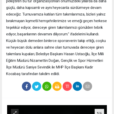
pekiştiren bu tür organizasyonları önümüzdeki yıllarda da daha
güçlü, daha kapsamlı ve aynı heyecanla sürdürmeye devam
edeceğiz. Turnuvamıza katılan tüm takımlarımıza, bizleri yalnız
bırakmayan kıymetli hemşehrilerimize ve emeği geçen herkese
teşekkür ediyor, dereceye giren takımlarımızı gönülden tebrik
ediyor, başarılarının devamını diliyorum." ifadelerini kullandı.
Küçük-büyük demeden binlerce sporseverin takip ettiği, coşku
ve heyecan dolu anlara sahne olan turnuvada dereceye giren
takımlara kupaları; Belediye Başkanı Hasan Ustaoğlu, İlçe Milli
Eğitim Müdürü Nizamettin Doğan, Gençlik ve Spor Hizmetleri
İlçe Müdürü Saniye Sevindik ile MHP İlçe Başkanı Kadir
Kocabaş tarafından takdim edildi.
1
/6