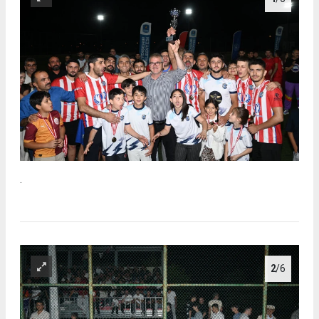
.
2
/6