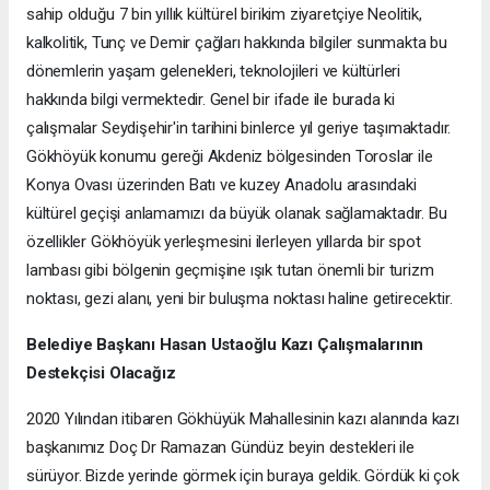
sahip olduğu 7 bin yıllık kültürel birikim ziyaretçiye Neolitik,
kalkolitik, Tunç ve Demir çağları hakkında bilgiler sunmakta bu
dönemlerin yaşam gelenekleri, teknolojileri ve kültürleri
hakkında bilgi vermektedir. Genel bir ifade ile burada ki
çalışmalar Seydişehir'in tarihini binlerce yıl geriye taşımaktadır.
Gökhöyük konumu gereği Akdeniz bölgesinden Toroslar ile
Konya Ovası üzerinden Batı ve kuzey Anadolu arasındaki
kültürel geçişi anlamamızı da büyük olanak sağlamaktadır. Bu
özellikler Gökhöyük yerleşmesini ilerleyen yıllarda bir spot
lambası gibi bölgenin geçmişine ışık tutan önemli bir turizm
noktası, gezi alanı, yeni bir buluşma noktası haline getirecektir.
Belediye Başkanı Hasan Ustaoğlu Kazı Çalışmalarının
Destekçisi Olacağız
2020 Yılından itibaren Gökhüyük Mahallesinin kazı alanında kazı
başkanımız Doç Dr Ramazan Gündüz beyin destekleri ile
sürüyor. Bizde yerinde görmek için buraya geldik. Gördük ki çok