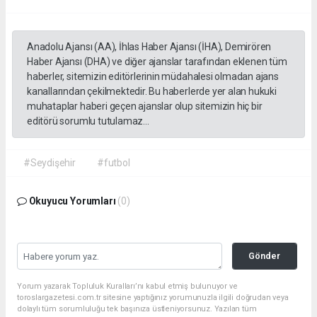
Anadolu Ajansı (AA), İhlas Haber Ajansı (İHA), Demirören
Haber Ajansı (DHA) ve diğer ajanslar tarafından eklenen tüm
haberler, sitemizin editörlerinin müdahalesi olmadan ajans
kanallarından çekilmektedir. Bu haberlerde yer alan hukuki
muhataplar haberi geçen ajanslar olup sitemizin hiç bir
editörü sorumlu tutulamaz...
#Seydişehir
#futbol
Okuyucu Yorumları
(0)
Gönder
Yorum yazarak Topluluk Kuralları’nı kabul etmiş bulunuyor ve
toroslargazetesi.com.tr sitesine yaptığınız yorumunuzla ilgili doğrudan veya
dolaylı tüm sorumluluğu tek başınıza üstleniyorsunuz. Yazılan tüm