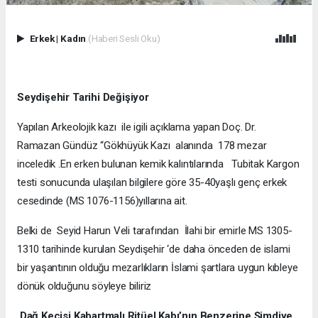
Erkek
|
Kadın
(Haberi Sesli Oku)
Seydişehir Tarihi Değişiyor
Yapılan Arkeolojik kazı ile igili açıklama yapan Doç. Dr.
Ramazan Gündüz “Gökhüyük Kazı alanında 178 mezar
inceledik .En erken bulunan kemik kalıntılarında Tubitak Kargon
testi sonucunda ulaşılan bilgilere göre 35-40yaşlı genç erkek
cesedinde (MS 1076-1156)yıllarına ait.
Belki de Seyid Harun Veli tarafından İlahi bir emirle MS 1305-
1310 tarihinde kurulan Seydişehir ‘de daha önceden de islami
bir yaşantının olduğu mezarlıkların İslami şartlara uygun kıbleye
dönük olduğunu söyleye biliriz
Dağ Keçisi Kabartmalı Ritüel Kabı’nın Benzerine Şimdiye