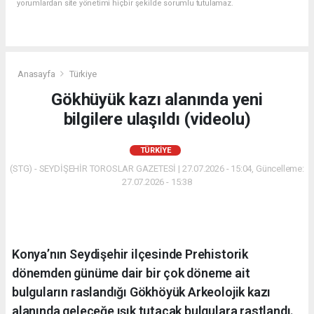
yorumlardan site yönetimi hiçbir şekilde sorumlu tutulamaz.
Anasayfa
Türkiye
Gökhüyük kazı alanında yeni
bilgilere ulaşıldı (videolu)
TÜRKIYE
(STG) - SEYDİŞEHİR TOROSLAR GAZETESİ | 27.07.2026 - 15:04, Güncelleme:
27.07.2026 - 15:38
Konya’nın Seydişehir ilçesinde Prehistorik
dönemden günüme dair bir çok döneme ait
bulguların raslandığı Gökhöyük Arkeolojik kazı
alanında geleceğe ışık tutacak bulgulara rastlandı.