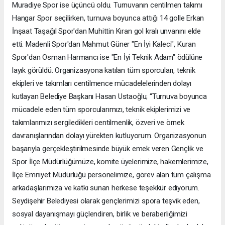
Muradiye Spor ise üçüncü oldu. Turnuvanın centilmen takımı
Hangar Spor seçilirken, turnuva boyunca attığı 14 golle Erkan
İnşaat Taşağıl Spor'dan Muhittin Kıran gol kralı unvanını elde
etti. Madenli Spor'dan Mahmut Güner "En İyi Kaleci", Kuran
Spor'dan Osman Harmancı ise "En İyi Teknik Adam" ödülüne
layık görüldü. Organizasyona katılan tüm sporcuları, teknik
ekipleri ve takımları centilmence mücadelelerinden dolayı
kutlayan Belediye Başkanı Hasan Ustaoğlu; “Turnuva boyunca
mücadele eden tüm sporcularımızı, teknik ekiplerimizi ve
takımlarımızı sergiledikleri centilmenlik, özveri ve örnek
davranışlarından dolayı yürekten kutluyorum. Organizasyonun
başarıyla gerçekleştirilmesinde büyük emek veren Gençlik ve
Spor İlçe Müdürlüğümüze, komite üyelerimize, hakemlerimize,
İlçe Emniyet Müdürlüğü personelimize, görev alan tüm çalışma
arkadaşlarımıza ve katkı sunan herkese teşekkür ediyorum.
Seydişehir Belediyesi olarak gençlerimizi spora teşvik eden,
sosyal dayanışmayı güçlendiren, birlik ve beraberliğimizi