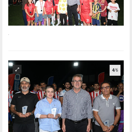
.
4
/6