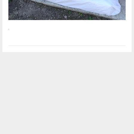
.
2
/5