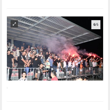
6
/6
.