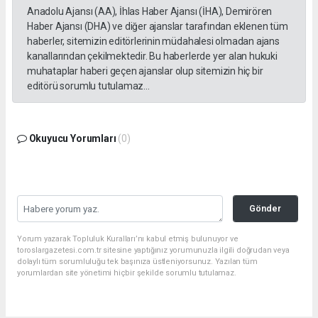
Anadolu Ajansı (AA), İhlas Haber Ajansı (İHA), Demirören
Haber Ajansı (DHA) ve diğer ajanslar tarafından eklenen tüm
haberler, sitemizin editörlerinin müdahalesi olmadan ajans
kanallarından çekilmektedir. Bu haberlerde yer alan hukuki
muhataplar haberi geçen ajanslar olup sitemizin hiç bir
editörü sorumlu tutulamaz...
Okuyucu Yorumları
(0)
Gönder
Yorum yazarak Topluluk Kuralları’nı kabul etmiş bulunuyor ve
toroslargazetesi.com.tr sitesine yaptığınız yorumunuzla ilgili doğrudan veya
dolaylı tüm sorumluluğu tek başınıza üstleniyorsunuz. Yazılan tüm
yorumlardan site yönetimi hiçbir şekilde sorumlu tutulamaz.