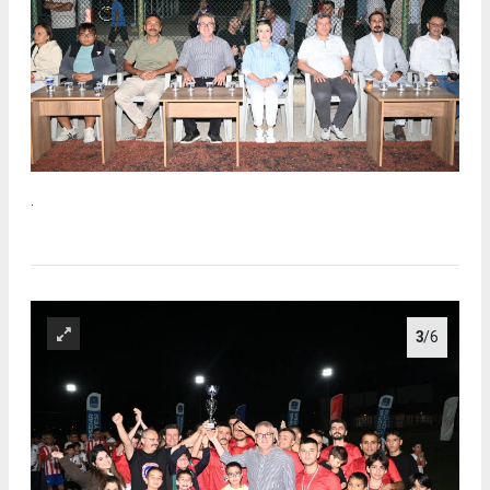
.
3
/6