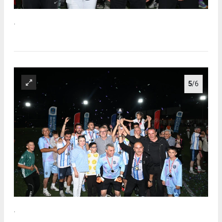
.
5
/6
.