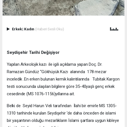
Erkek
|
Kadın
(Haberi Sesli Oku)
Seydişehir Tarihi Değişiyor
Yapılan Arkeolojik kazı ile igili açıklama yapan Doç. Dr.
Ramazan Gündüz “Gökhüyük Kazı alanında 178 mezar
inceledik .En erken bulunan kemik kalıntılarında Tubitak Kargon
testi sonucunda ulaşılan bilgilere göre 35-40yaşlı genç erkek
cesedinde (MS 1076-1156)yıllarına ait.
Belki de Seyid Harun Veli tarafından İlahi bir emirle MS 1305-
1310 tarihinde kurulan Seydişehir ‘de daha önceden de islami
bir yaşantının olduğu mezarlıkların İslami şartlara uygun kıbleye