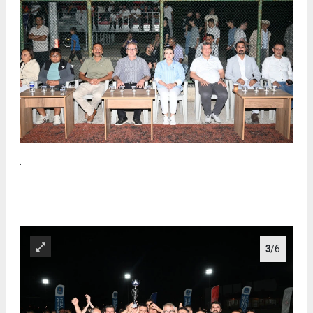
.
3
/6