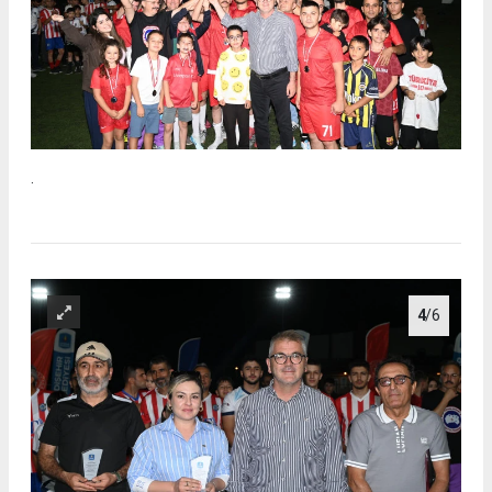
.
4
/6