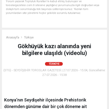
Yorum yazarak Topluluk Kuralları’nı kabul etmiş bulunuyor ve
toroslargazetesi.com.tr sitesine yaptığınız yorumunuzla ilgili doğrudan veya
dolaylı tüm sorumluluğu tek başınıza üstleniyorsunuz. Yazılan tüm
yorumlardan site yönetimi hiçbir şekilde sorumlu tutulamaz.
Anasayfa
Türkiye
Gökhüyük kazı alanında yeni
bilgilere ulaşıldı (videolu)
TÜRKIYE
(STG) - SEYDİŞEHİR TOROSLAR GAZETESİ | 27.07.2026 - 15:04, Güncelleme:
27.07.2026 - 15:38
Konya’nın Seydişehir ilçesinde Prehistorik
dönemden günüme dair bir çok döneme ait