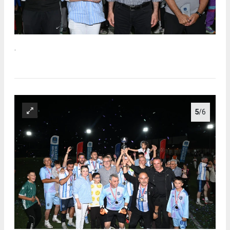
.
5
/6