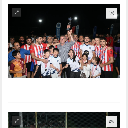
1
/6
.
2
/6