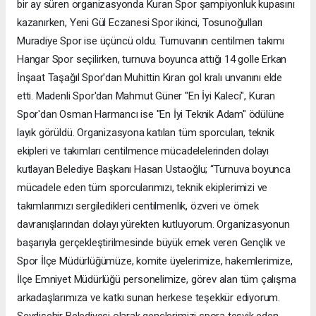
bir ay süren organizasyonda Kuran Spor şampiyonluk kupasını
kazanırken, Yeni Gül Eczanesi Spor ikinci, Tosunoğulları
Muradiye Spor ise üçüncü oldu. Turnuvanın centilmen takımı
Hangar Spor seçilirken, turnuva boyunca attığı 14 golle Erkan
İnşaat Taşağıl Spor'dan Muhittin Kıran gol kralı unvanını elde
etti. Madenli Spor'dan Mahmut Güner "En İyi Kaleci", Kuran
Spor'dan Osman Harmancı ise "En İyi Teknik Adam" ödülüne
layık görüldü. Organizasyona katılan tüm sporcuları, teknik
ekipleri ve takımları centilmence mücadelelerinden dolayı
kutlayan Belediye Başkanı Hasan Ustaoğlu; “Turnuva boyunca
mücadele eden tüm sporcularımızı, teknik ekiplerimizi ve
takımlarımızı sergiledikleri centilmenlik, özveri ve örnek
davranışlarından dolayı yürekten kutluyorum. Organizasyonun
başarıyla gerçekleştirilmesinde büyük emek veren Gençlik ve
Spor İlçe Müdürlüğümüze, komite üyelerimize, hakemlerimize,
İlçe Emniyet Müdürlüğü personelimize, görev alan tüm çalışma
arkadaşlarımıza ve katkı sunan herkese teşekkür ediyorum.
Seydişehir Belediyesi olarak gençlerimizi spora teşvik eden,