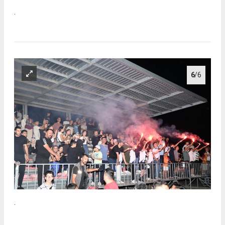
.
6
/6
.