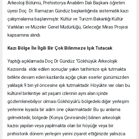
Arkeoloji Bölümü, Prehistorya Anabilim Dalı Başkanı öğretim
üyesi Doç. Dr. Ramazan Gündüz başkanlığında sistematik kazı
çalışmalarına başlanmıştır. Kültür ve Turizm Bakanlığı Kültür
Varlıkları ve Müzeler Genel Müdürlüğü, Geleceğe Miras Projesi
kapsamına alındı.
Kazı Bölge İle İlgili Bir Çok Bilinmeze Işık Tutacak
Yaptığı açıklamada Doç Dr Gündüz “Gökhüyük Arkeolojik
Kazısında elde edilen sonuçlar yakın tarihimize ışık tutmakta
birlikte devam eden kazılarda açığa çıkan eserler günümüzden
yaklaşık 9 bin yıl öncesine ışık tutmaktadır. Höyükte var olan bu
kültürel birikintiye ait yaşam izlerinin aynı alan içinde
gözlemlenebiliyor olması Gökhöyük’ü bölgedeki diğer yerleşim
yerlerine kıyasla bir adım öne çıkarmaktadır. Bu şu anlama
gelmektedir, bölgede (Konya Çevresinde) bilinen arkeolojik
kazısı yapılan veya yapılmakta olan bir höyüğe veya bir
prehistorik dönem yerleşim yerini ziyaret ettiğinizde yalnızca