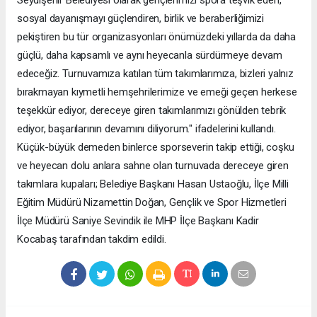
sosyal dayanışmayı güçlendiren, birlik ve beraberliğimizi
pekiştiren bu tür organizasyonları önümüzdeki yıllarda da daha
güçlü, daha kapsamlı ve aynı heyecanla sürdürmeye devam
edeceğiz. Turnuvamıza katılan tüm takımlarımıza, bizleri yalnız
bırakmayan kıymetli hemşehrilerimize ve emeği geçen herkese
teşekkür ediyor, dereceye giren takımlarımızı gönülden tebrik
ediyor, başarılarının devamını diliyorum." ifadelerini kullandı.
Küçük-büyük demeden binlerce sporseverin takip ettiği, coşku
ve heyecan dolu anlara sahne olan turnuvada dereceye giren
takımlara kupaları; Belediye Başkanı Hasan Ustaoğlu, İlçe Milli
Eğitim Müdürü Nizamettin Doğan, Gençlik ve Spor Hizmetleri
İlçe Müdürü Saniye Sevindik ile MHP İlçe Başkanı Kadir
Kocabaş tarafından takdim edildi.