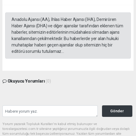
Anadolu Ajansı (AA), İhlas Haber Ajansı (İHA), Demirören
Haber Ajansı (DHA) ve diğer ajanslar tarafından eklenen tüm
haberler, sitemizin editörlerinin müdahalesi olmadan ajans
kanallarından çekilmektedir. Bu haberlerde yer alan hukuki
muhataplar haberi geçen ajanslar olup sitemizin hiç bir
editörü sorumlu tutulamaz...
Okuyucu Yorumları
(0)
Gönder
Yorum yazarak Topluluk Kuralları’nı kabul etmiş bulunuyor ve
toroslargazetesi.com.tr sitesine yaptığınız yorumunuzla ilgili doğrudan veya dolaylı
tüm sorumluluğu tek başınıza üstleniyorsunuz. Yazılan tüm yorumlardan site