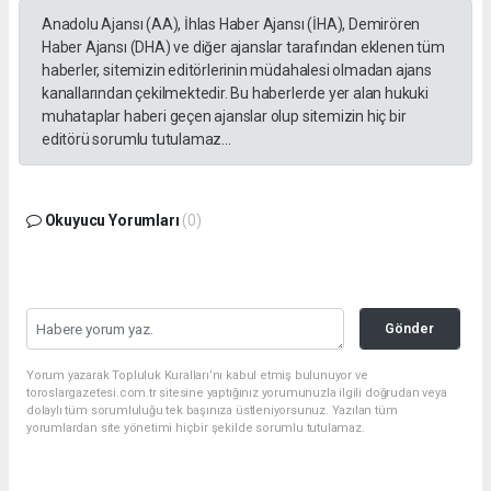
Anadolu Ajansı (AA), İhlas Haber Ajansı (İHA), Demirören
Haber Ajansı (DHA) ve diğer ajanslar tarafından eklenen tüm
haberler, sitemizin editörlerinin müdahalesi olmadan ajans
kanallarından çekilmektedir. Bu haberlerde yer alan hukuki
muhataplar haberi geçen ajanslar olup sitemizin hiç bir
editörü sorumlu tutulamaz...
Okuyucu Yorumları
(0)
Gönder
Yorum yazarak Topluluk Kuralları’nı kabul etmiş bulunuyor ve
toroslargazetesi.com.tr sitesine yaptığınız yorumunuzla ilgili doğrudan veya
dolaylı tüm sorumluluğu tek başınıza üstleniyorsunuz. Yazılan tüm
yorumlardan site yönetimi hiçbir şekilde sorumlu tutulamaz.