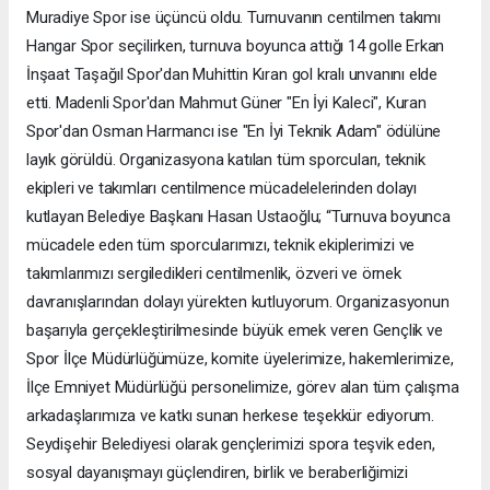
Muradiye Spor ise üçüncü oldu. Turnuvanın centilmen takımı
Hangar Spor seçilirken, turnuva boyunca attığı 14 golle Erkan
İnşaat Taşağıl Spor'dan Muhittin Kıran gol kralı unvanını elde
etti. Madenli Spor'dan Mahmut Güner "En İyi Kaleci", Kuran
Spor'dan Osman Harmancı ise "En İyi Teknik Adam" ödülüne
layık görüldü. Organizasyona katılan tüm sporcuları, teknik
ekipleri ve takımları centilmence mücadelelerinden dolayı
kutlayan Belediye Başkanı Hasan Ustaoğlu; “Turnuva boyunca
mücadele eden tüm sporcularımızı, teknik ekiplerimizi ve
takımlarımızı sergiledikleri centilmenlik, özveri ve örnek
davranışlarından dolayı yürekten kutluyorum. Organizasyonun
başarıyla gerçekleştirilmesinde büyük emek veren Gençlik ve
Spor İlçe Müdürlüğümüze, komite üyelerimize, hakemlerimize,
İlçe Emniyet Müdürlüğü personelimize, görev alan tüm çalışma
arkadaşlarımıza ve katkı sunan herkese teşekkür ediyorum.
Seydişehir Belediyesi olarak gençlerimizi spora teşvik eden,
sosyal dayanışmayı güçlendiren, birlik ve beraberliğimizi