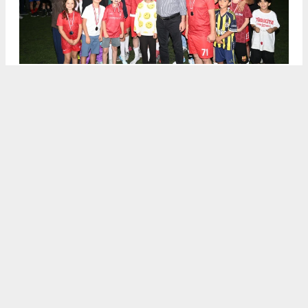
.
4
/6