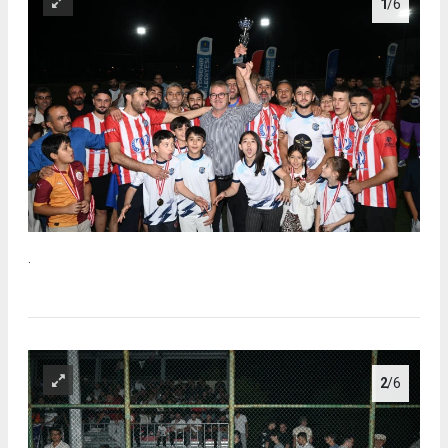
1
/6
.
2
/6