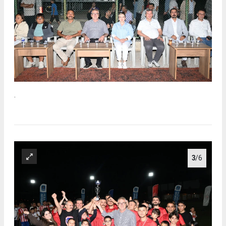
.
3
/6