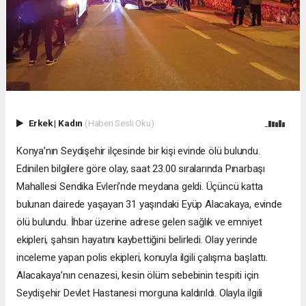
Erkek
|
Kadın
(Haberi Sesli Oku)
Konya’nın Seydişehir ilçesinde bir kişi evinde ölü bulundu.
Edinilen bilgilere göre olay, saat 23.00 sıralarında Pınarbaşı
Mahallesi Sendika Evleri’nde meydana geldi. Üçüncü katta
bulunan dairede yaşayan 31 yaşındaki Eyüp Alacakaya, evinde
ölü bulundu. İhbar üzerine adrese gelen sağlık ve emniyet
ekipleri, şahsın hayatını kaybettiğini belirledi. Olay yerinde
inceleme yapan polis ekipleri, konuyla ilgili çalışma başlattı.
Alacakaya’nın cenazesi, kesin ölüm sebebinin tespiti için
Seydişehir Devlet Hastanesi morguna kaldırıldı. Olayla ilgili