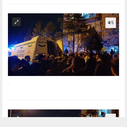
4
/5
.
5
/5