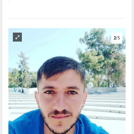
.
2
/5