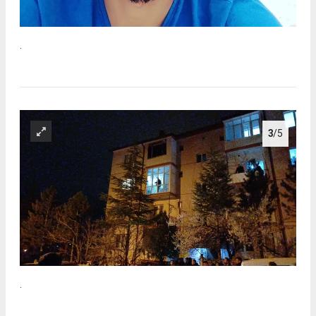
.
3
/5
.