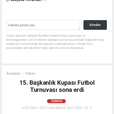
Gönder
Yorum yazarak Topluluk Kuralları’nı kabul etmiş bulunuyor ve
toroslargazetesi.com.tr sitesine yaptığınız yorumunuzla ilgili doğrudan veya
dolaylı tüm sorumluluğu tek başınıza üstleniyorsunuz. Yazılan tüm
yorumlardan site yönetimi hiçbir şekilde sorumlu tutulamaz.
Anasayfa
Türkiye
15. Başkanlık Kupası Futbol
Turnuvası sona erdi
TÜRKIYE
30.07.2026 - 09:37, Güncelleme: 30.07.2026 - 22:11