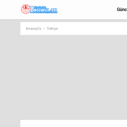
Günc
Anasayfa
Türkiye