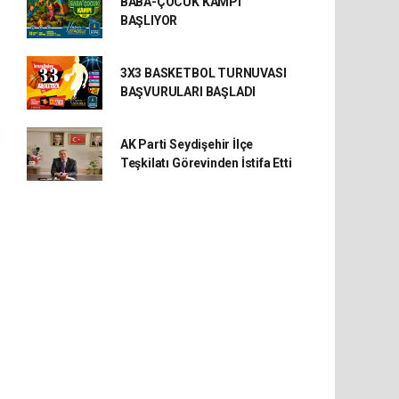
BABA-ÇOCUK KAMPI
BAŞLIYOR
3X3 BASKETBOL TURNUVASI
BAŞVURULARI BAŞLADI
AK Parti Seydişehir İlçe
Teşkilatı Görevinden İstifa Etti