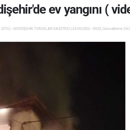
işehir'de ev yangını ( vid
(STG) - SEYDİŞEHİR TOROSLAR GAZETESİ | 24.05.2023 - 09:32, Güncelleme: 24.0