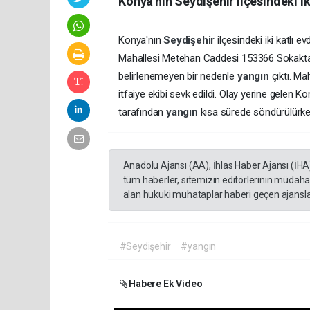
Konya'nın Seydişehir ilçesindeki ik
Konya'nın
Seydişehir
ilçesindeki iki katlı 
Mahallesi Metehan Caddesi 153366 Sokakta Ya
belirlenemeyen bir nedenle
yangın
çıktı. Ma
itfaiye ekibi sevk edildi. Olay yerine gelen 
tarafından
yangın
kısa sürede söndürülürken
Anadolu Ajansı (AA), İhlas Haber Ajansı (İHA
tüm haberler, sitemizin editörlerinin müdaha
alan hukuki muhataplar haberi geçen ajanslar
#Seydişehir
#yangın
Habere Ek Video