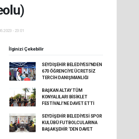
eolu)
5.2023 - 23:01
İlginizi Çekebilir
SEYDİŞEHİR BELEDİYESİ'NDEN
670 ÖĞRENCİYE ÜCRETSİZ
TERCİH DANIŞMANLIĞI
BAŞKAN ALTAY TÜM
KONYALILARI BİSİKLET
FESTİVALİ’NE DAVET ETTİ
SEYDİŞEHİR BELEDİYESİ SPOR
KULÜBÜ FUTBOLCULARINA
BAŞAKŞEHİR ‘DEN DAVET