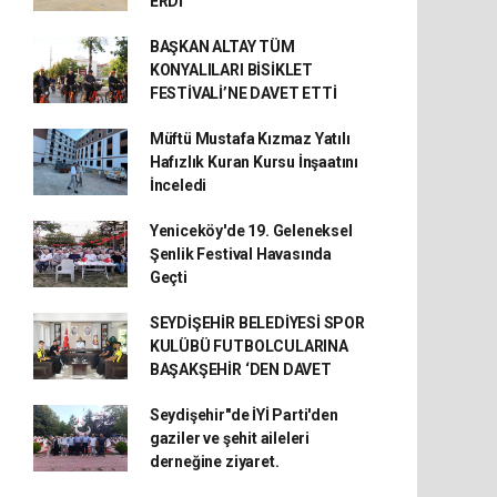
ERDİ
BAŞKAN ALTAY TÜM
KONYALILARI BİSİKLET
FESTİVALİ’NE DAVET ETTİ
Müftü Mustafa Kızmaz Yatılı
Hafızlık Kuran Kursu İnşaatını
İnceledi
Yeniceköy'de 19. Geleneksel
Şenlik Festival Havasında
Geçti
SEYDİŞEHİR BELEDİYESİ SPOR
KULÜBÜ FUTBOLCULARINA
BAŞAKŞEHİR ‘DEN DAVET
Seydişehir"de İYİ Parti'den
gaziler ve şehit aileleri
derneğine ziyaret.