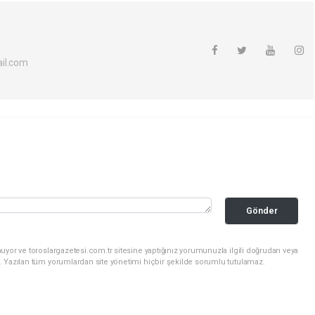
il.com
Gönder
uyor ve toroslargazetesi.com.tr sitesine yaptığınız yorumunuzla ilgili doğrudan veya
. Yazılan tüm yorumlardan site yönetimi hiçbir şekilde sorumlu tutulamaz.