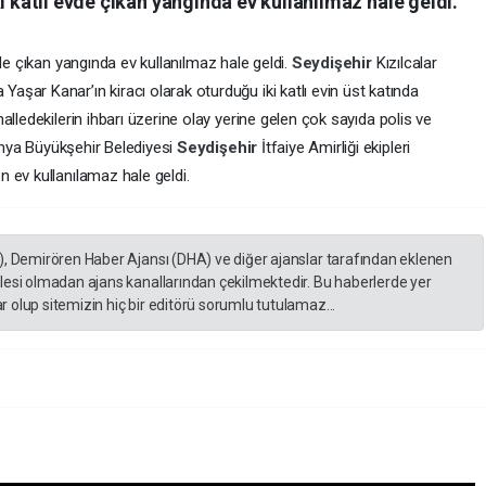
i katlı evde çıkan yangında ev kullanılmaz hale geldi.
evde çıkan yangında ev kullanılmaz hale geldi.
Seydişehir
Kızılcalar
şar Kanar’ın kiracı olarak oturduğu iki katlı evin üst katında
halledekilerin ihbarı üzerine olay yerine gelen çok sayıda polis ve
Konya Büyükşehir Belediyesi
Seydişehir
İtfaiye Amirliği ekipleri
 ev kullanılamaz hale geldi.
), Demirören Haber Ajansı (DHA) ve diğer ajanslar tarafından eklenen
lesi olmadan ajans kanallarından çekilmektedir. Bu haberlerde yer
 olup sitemizin hiç bir editörü sorumlu tutulamaz...