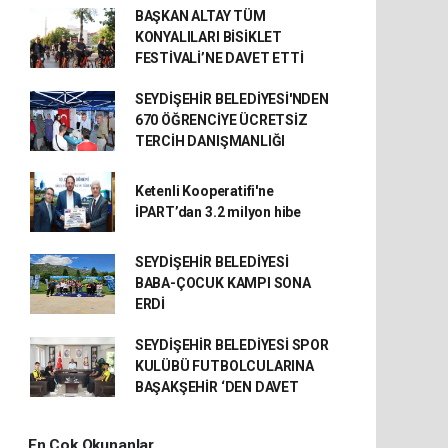
BAŞKAN ALTAY TÜM
KONYALILARI BİSİKLET
FESTİVALİ’NE DAVET ETTİ
SEYDİŞEHİR BELEDİYESİ'NDEN
670 ÖĞRENCİYE ÜCRETSİZ
TERCİH DANIŞMANLIĞI
Ketenli Kooperatifi'ne
İPART’dan 3.2 milyon hibe
SEYDİŞEHİR BELEDİYESİ
BABA-ÇOCUK KAMPI SONA
ERDİ
SEYDİŞEHİR BELEDİYESİ SPOR
KULÜBÜ FUTBOLCULARINA
BAŞAKŞEHİR ‘DEN DAVET
En Çok Okunanlar