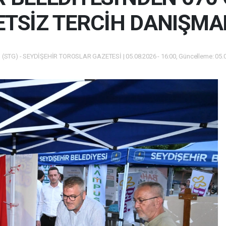
TSİZ TERCİH DANIŞMA
(STG) - SEYDİŞEHİR TOROSLAR GAZETESİ | 05.08.2026 - 16:00, Güncelleme: 05.0