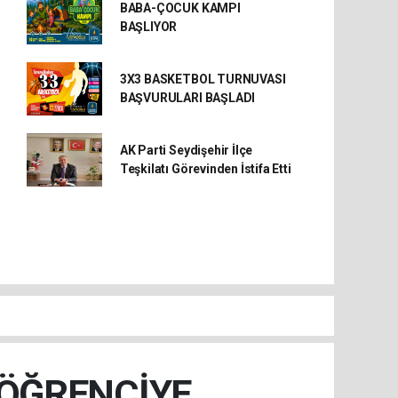
BABA-ÇOCUK KAMPI
BAŞLIYOR
3X3 BASKETBOL TURNUVASI
BAŞVURULARI BAŞLADI
AK Parti Seydişehir İlçe
Teşkilatı Görevinden İstifa Etti
 ÖĞRENCİYE