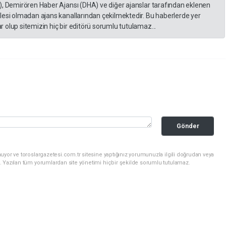
), Demirören Haber Ajansı (DHA) ve diğer ajanslar tarafından eklenen
lesi olmadan ajans kanallarından çekilmektedir. Bu haberlerde yer
 olup sitemizin hiç bir editörü sorumlu tutulamaz...
Gönder
uyor ve toroslargazetesi.com.tr sitesine yaptığınız yorumunuzla ilgili doğrudan veya
. Yazılan tüm yorumlardan site yönetimi hiçbir şekilde sorumlu tutulamaz.