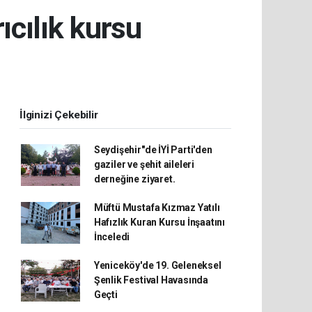
ıcılık kursu
İlginizi Çekebilir
Seydişehir"de İYİ Parti'den
gaziler ve şehit aileleri
derneğine ziyaret.
Müftü Mustafa Kızmaz Yatılı
Hafızlık Kuran Kursu İnşaatını
İnceledi
Yeniceköy'de 19. Geleneksel
Şenlik Festival Havasında
Geçti