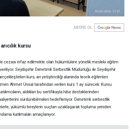
ABONE OL
arıcılık kursu
e cezası infaz edilmekte olan hükümlülere yönelik mesleki eğitim
 veriliyor. Seydişehir Denetimli Serbestlik Müdürlüğü ile Seydişehir
ekleştirilen kurs, arı yetiştiriciliği alanında teorik eğitimleri
itmen Ahmet Ünsal tarafından verilen kurs 1 ay sürecek. Kursu
ımcıların, aldıkları bu sertifikayla hibe desteklerinden
aliyetlerini sürdürebilmeleri hedefleniyor. Denetimli serbestlik
lerle, yükümlü bireylerin suçtan uzaklaşarak topluma yeniden
tihdama katılmaları amaçlanıyor.