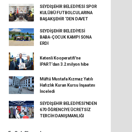
SEYDİŞEHİR BELEDİYESİ SPOR
KULÜBÜ FUTBOLCULARINA
BAŞAKŞEHİR ‘DEN DAVET
SEYDİŞEHİR BELEDİYESİ
BABA-ÇOCUK KAMPI SONA
ERDİ
Ketenli Kooperatifi'ne
İPART’dan 3.2 milyon hibe
Müftü Mustafa Kızmaz Yatılı
Hafızlık Kuran Kursu İnşaatını
İnceledi
SEYDİŞEHİR BELEDİYESİ'NDEN
670 ÖĞRENCİYE ÜCRETSİZ
TERCİH DANIŞMANLIĞI