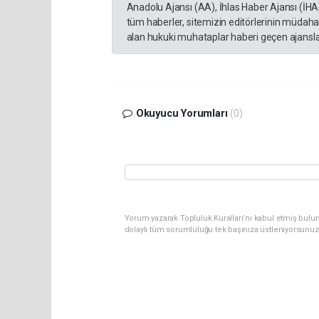
Anadolu Ajansı (AA), İhlas Haber Ajansı (İHA
tüm haberler, sitemizin editörlerinin müdaha
alan hukuki muhataplar haberi geçen ajanslar
Okuyucu Yorumları
(0)
Yorum yazarak Topluluk Kuralları’nı kabul etmiş bulun
dolaylı tüm sorumluluğu tek başınıza üstleniyorsunuz