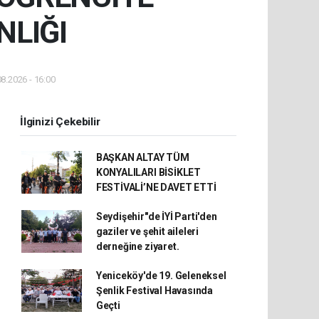
NLIĞI
8.2026 - 16:00
İlginizi Çekebilir
BAŞKAN ALTAY TÜM
KONYALILARI BİSİKLET
FESTİVALİ’NE DAVET ETTİ
Seydişehir"de İYİ Parti'den
gaziler ve şehit aileleri
derneğine ziyaret.
Yeniceköy'de 19. Geleneksel
Şenlik Festival Havasında
Geçti