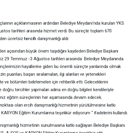
larının açıklanmasının ardından Belediye Meydanı'nda kurulan YKS
tos tarihleri arasında hizmet verdi. Bu süreçte toplam 670
rden ücretsiz
tercih
danışmanlığı aldı.
leri açısından büyük önem taşıdığını kaydeden Belediye Başkanı
imiz 29 Temmuz -3 Ağustos tarihleri arasında Belediye Meydanında
ençlerimizin hayallerine giden bu önemli süreçte yanlarında olmak
n puanları, başarı sıralamaları, ilgi alanları ve yetenekleri
ve bölümleri belirlemeleri için rehberlik etti. Geleceklerini
e doğru tercihler yapmaları adına en doğru bilgileri kendileriyle
rimiz eğitim süreçlerinin her aşamasında devam edecek.
noktası olan ercih danışmanlığı hizmetinin yürütülmesine katkı
ARYON Eğitim Kurumlarına teşekkür ediyorum “ ifadelerini kullandı.
nışmanlığı hizmetinin sunulmasına katkı sağlayan Belediye Başkanı