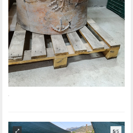
.
5
/5