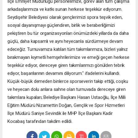
İlçe Emniyet Müdürlüğü personelimize, görev alan tüm çalışma
arkadaşlarımıza ve katkı sunan herkese teşekkür ediyorum.
Seydişehir Belediyesi olarak gençlerimizi spora teşvik eden,
sosyal dayanışmayı güçlendiren, birlik ve beraberliğimizi
pekiştiren bu tür organizasyonları önümüzdeki yıllarda da daha
güçlü, daha kapsamlı ve aynı heyecanla sürdürmeye devam
edeceğiz. Turnuvamıza katılan tüm takımlarımıza, bizleri yalnız
bırakmayan kıymetli hemşehrilerimize ve emeği geçen herkese
teşekkür ediyor, dereceye giren takımlarımızı gönülden tebrik
ediyor, başarılarının devamını diliyorum." ifadelerini kullandı.
Küçük-büyük demeden binlerce sporseverin takip ettiği, coşku
ve heyecan dolu anlara sahne olan turnuvada dereceye giren
takımlara kupaları; Belediye Başkanı Hasan Ustaoğlu, İlçe Milli
Eğitim Müdürü Nizamettin Doğan, Gençlik ve Spor Hizmetleri
İlçe Müdürü Saniye Sevindik ile MHP İlçe Başkanı Kadir
Kocabaş tarafından takdim edildi.