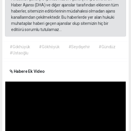
Haber Ajansı (DHA) ve diğer ajanslar tarafından eklenen tüm
haberler, sitemizin editörlerinin müdahalesi olmadan ajans
kanallarından çekilmektedir. Bu haberlerde yer alan hukuki
muhataplar haberi geçen ajanslar olup sitemizin hiç bir
editörü sorumlu tutulamaz...
#Gökhüyük
#Gökhöyük
#Seydişehir
#Gündüz
#Ustaoğlu
Habere Ek Video