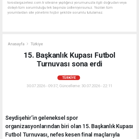
toroslargazetesi.com.tr sitesine yaptığınız yorumunuzla ilgili doğrudan veya
dolaylı tüm sorumluluğu tek başınıza üstleniyorsunuz. Yazılan tüm
yorumlardan site yönetimi hiçbir şekilde sorumlu tutulamaz.
Anasayfa
Türkiye
15. Başkanlık Kupası Futbol
Turnuvası sona erdi
TÜRKIYE
30.07.2026 - 09:37, Güncelleme: 30.07.2026 - 22:11
Seydişehir’in geleneksel spor
organizasyonlarından biri olan 15. Başkanlık Kupası
Futbol Turnuvası, nefes kesen final maçlarıyla