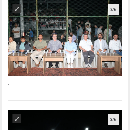
2
/6
.
3
/6