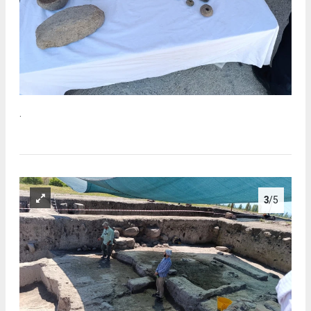
.
3
/5