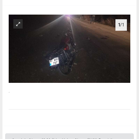
1
/1
.