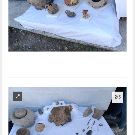
.
2
/5