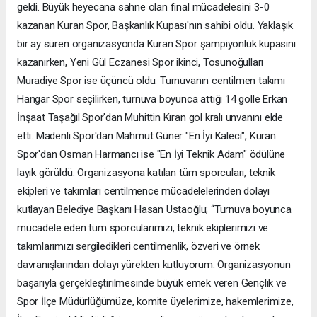
geldi. Büyük heyecana sahne olan final mücadelesini 3-0
kazanan Kuran Spor, Başkanlık Kupası'nın sahibi oldu. Yaklaşık
bir ay süren organizasyonda Kuran Spor şampiyonluk kupasını
kazanırken, Yeni Gül Eczanesi Spor ikinci, Tosunoğulları
Muradiye Spor ise üçüncü oldu. Turnuvanın centilmen takımı
Hangar Spor seçilirken, turnuva boyunca attığı 14 golle Erkan
İnşaat Taşağıl Spor'dan Muhittin Kıran gol kralı unvanını elde
etti. Madenli Spor'dan Mahmut Güner "En İyi Kaleci", Kuran
Spor'dan Osman Harmancı ise "En İyi Teknik Adam" ödülüne
layık görüldü. Organizasyona katılan tüm sporcuları, teknik
ekipleri ve takımları centilmence mücadelelerinden dolayı
kutlayan Belediye Başkanı Hasan Ustaoğlu; “Turnuva boyunca
mücadele eden tüm sporcularımızı, teknik ekiplerimizi ve
takımlarımızı sergiledikleri centilmenlik, özveri ve örnek
davranışlarından dolayı yürekten kutluyorum. Organizasyonun
başarıyla gerçekleştirilmesinde büyük emek veren Gençlik ve
Spor İlçe Müdürlüğümüze, komite üyelerimize, hakemlerimize,