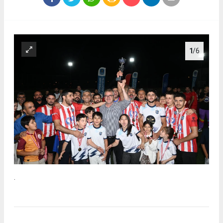
1
/6
.