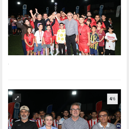
.
4
/6