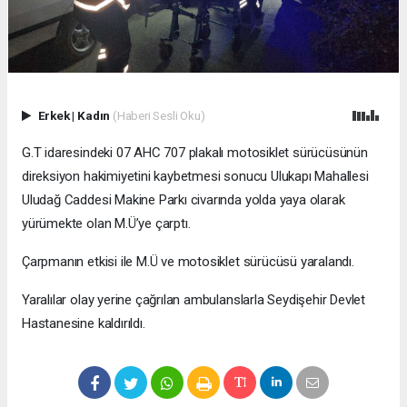
Erkek
|
Kadın
(Haberi Sesli Oku)
G.T idaresindeki 07 AHC 707 plakalı motosiklet sürücüsünün
direksiyon hakimiyetini kaybetmesi sonucu Ulukapı Mahallesi
Uludağ Caddesi Makine Parkı civarında yolda yaya olarak
yürümekte olan M.Ü’ye çarptı.
Çarpmanın etkisi ile M.Ü ve motosiklet sürücüsü yaralandı.
Yaralılar olay yerine çağrılan ambulanslarla Seydişehir Devlet
Hastanesine kaldırıldı.