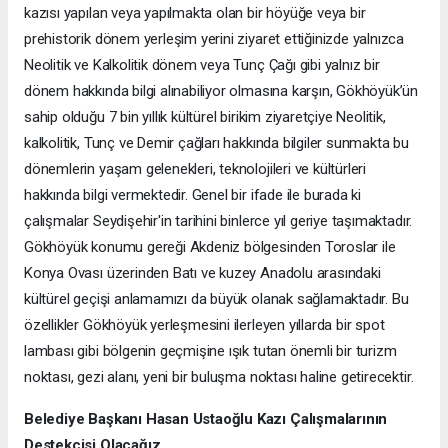
kazısı yapılan veya yapılmakta olan bir höyüğe veya bir
prehistorik dönem yerleşim yerini ziyaret ettiğinizde yalnızca
Neolitik ve Kalkolitik dönem veya Tunç Çağı gibi yalnız bir
dönem hakkında bilgi alınabiliyor olmasına karşın, Gökhöyük’ün
sahip olduğu 7 bin yıllık kültürel birikim ziyaretçiye Neolitik,
kalkolitik, Tunç ve Demir çağları hakkında bilgiler sunmakta bu
dönemlerin yaşam gelenekleri, teknolojileri ve kültürleri
hakkında bilgi vermektedir. Genel bir ifade ile burada ki
çalışmalar Seydişehir'in tarihini binlerce yıl geriye taşımaktadır.
Gökhöyük konumu gereği Akdeniz bölgesinden Toroslar ile
Konya Ovası üzerinden Batı ve kuzey Anadolu arasındaki
kültürel geçişi anlamamızı da büyük olanak sağlamaktadır. Bu
özellikler Gökhöyük yerleşmesini ilerleyen yıllarda bir spot
lambası gibi bölgenin geçmişine ışık tutan önemli bir turizm
noktası, gezi alanı, yeni bir buluşma noktası haline getirecektir.
Belediye Başkanı Hasan Ustaoğlu Kazı Çalışmalarının
Destekçisi Olacağız