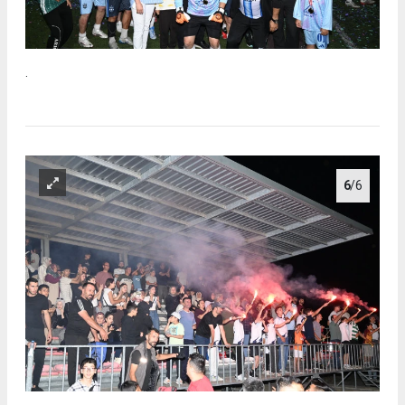
.
6
/6