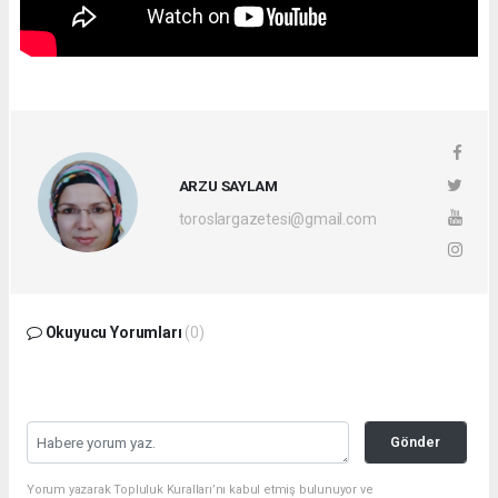
ARZU SAYLAM
toroslargazetesi@gmail.com
Okuyucu Yorumları
(0)
Gönder
Yorum yazarak Topluluk Kuralları’nı kabul etmiş bulunuyor ve