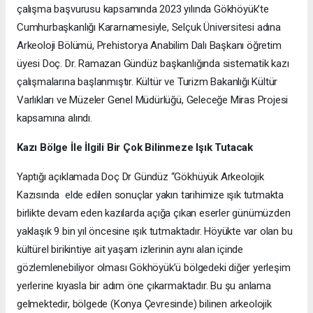
çalışma başvurusu kapsamında 2023 yılında Gökhöyük’te
Cumhurbaşkanlığı Kararnamesiyle, Selçuk Üniversitesi adına
Arkeoloji Bölümü, Prehistorya Anabilim Dalı Başkanı öğretim
üyesi Doç. Dr. Ramazan Gündüz başkanlığında sistematik kazı
çalışmalarına başlanmıştır. Kültür ve Turizm Bakanlığı Kültür
Varlıkları ve Müzeler Genel Müdürlüğü, Geleceğe Miras Projesi
kapsamına alındı.
Kazı Bölge İle İlgili Bir Çok Bilinmeze Işık Tutacak
Yaptığı açıklamada Doç Dr Gündüz “Gökhüyük Arkeolojik
Kazısında elde edilen sonuçlar yakın tarihimize ışık tutmakta
birlikte devam eden kazılarda açığa çıkan eserler günümüzden
yaklaşık 9 bin yıl öncesine ışık tutmaktadır. Höyükte var olan bu
kültürel birikintiye ait yaşam izlerinin aynı alan içinde
gözlemlenebiliyor olması Gökhöyük’ü bölgedeki diğer yerleşim
yerlerine kıyasla bir adım öne çıkarmaktadır. Bu şu anlama
gelmektedir, bölgede (Konya Çevresinde) bilinen arkeolojik