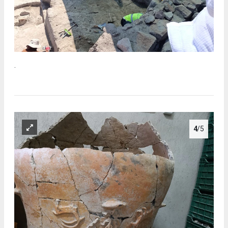
.
4
/5