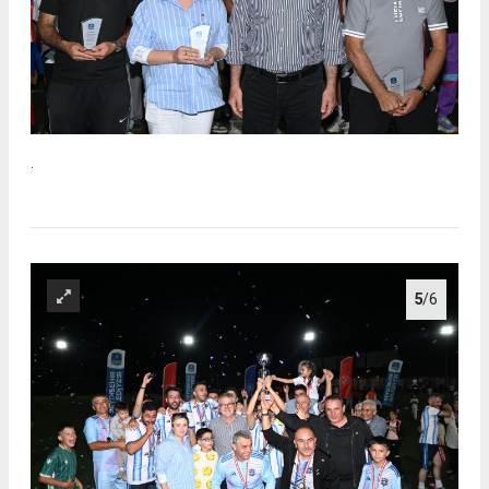
.
5
/6