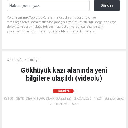
Gönder
Yorum yazarak Topluluk Kuralları’nı kabul etmiş bulunuyor ve
toroslargazetesi.com.tr sitesine yaptığınız yorumunuzla ilgili doğrudan veya
dolaylı tüm sorumluluğu tek başınıza üstleniyorsunuz. Yazılan tüm
yorumlardan site yönetimi hiçbir şekilde sorumlu tutulamaz.
Anasayfa
Türkiye
Gökhüyük kazı alanında yeni
bilgilere ulaşıldı (videolu)
TÜRKIYE
(STG) - SEYDİŞEHİR TOROSLAR GAZETESİ | 27.07.2026 - 15:04, Güncelleme:
27.07.2026 - 15:38