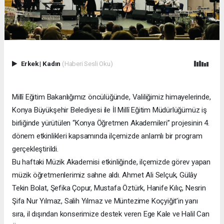
Erkek
|
Kadın
(Haberi Sesli Oku)
Millî Eğitim Bakanlığımız öncülüğünde, Valiliğimiz himayelerinde,
Konya Büyükşehir Belediyesi ile İl Millî Eğitim Müdürlüğümüz iş
birliğinde yürütülen “Konya Öğretmen Akademileri” projesinin 4.
dönem etkinlikleri kapsamında ilçemizde anlamlı bir program
gerçekleştirildi.
Bu haftaki Müzik Akademisi etkinliğinde, ilçemizde görev yapan
müzik öğretmenlerimiz sahne aldı. Ahmet Ali Selçuk, Gülây
Tekin Bolat, Şefika Çopur, Mustafa Öztürk, Hanife Kılıç, Nesrin
Şifa Nur Yılmaz, Salih Yılmaz ve Müntezime Koçyiğit’in yanı
sıra, il dışından konserimize destek veren Ege Kale ve Halil Can