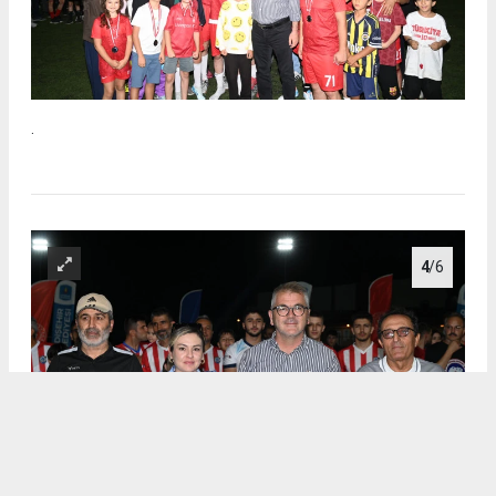
.
4
/6