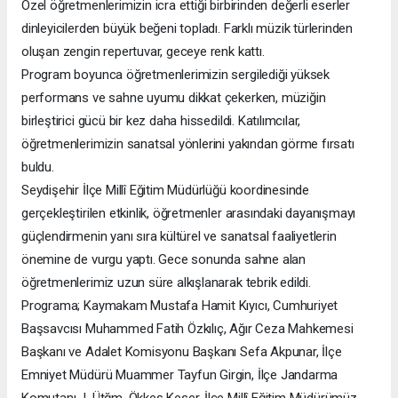
Özel öğretmenlerimizin icra ettiği birbirinden değerli eserler
dinleyicilerden büyük beğeni topladı. Farklı müzik türlerinden
oluşan zengin repertuvar, geceye renk kattı.
Program boyunca öğretmenlerimizin sergilediği yüksek
performans ve sahne uyumu dikkat çekerken, müziğin
birleştirici gücü bir kez daha hissedildi. Katılımcılar,
öğretmenlerimizin sanatsal yönlerini yakından görme fırsatı
buldu.
Seydişehir İlçe Millî Eğitim Müdürlüğü koordinesinde
gerçekleştirilen etkinlik, öğretmenler arasındaki dayanışmayı
güçlendirmenin yanı sıra kültürel ve sanatsal faaliyetlerin
önemine de vurgu yaptı. Gece sonunda sahne alan
öğretmenlerimiz uzun süre alkışlanarak tebrik edildi.
Programa; Kaymakam Mustafa Hamit Kıyıcı, Cumhuriyet
Başsavcısı Muhammed Fatih Özkılıç, Ağır Ceza Mahkemesi
Başkanı ve Adalet Komisyonu Başkanı Sefa Akpunar, İlçe
Emniyet Müdürü Muammer Tayfun Girgin, İlçe Jandarma
Komutanı J. Ütğm. Ökkeş Keser, İlçe Millî Eğitim Müdürümüz