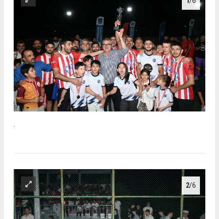
1
/6
.
2
/6