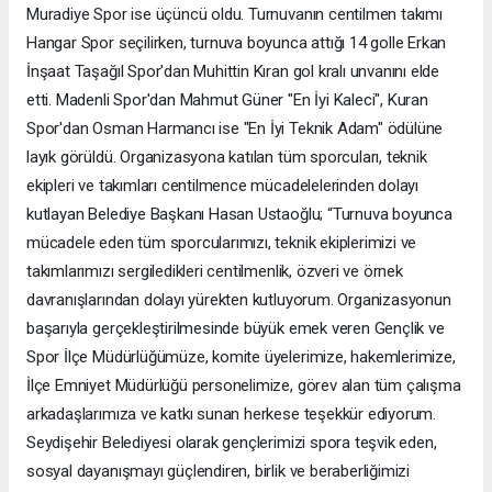
Muradiye Spor ise üçüncü oldu. Turnuvanın centilmen takımı
Hangar Spor seçilirken, turnuva boyunca attığı 14 golle Erkan
İnşaat Taşağıl Spor'dan Muhittin Kıran gol kralı unvanını elde
etti. Madenli Spor'dan Mahmut Güner "En İyi Kaleci", Kuran
Spor'dan Osman Harmancı ise "En İyi Teknik Adam" ödülüne
layık görüldü. Organizasyona katılan tüm sporcuları, teknik
ekipleri ve takımları centilmence mücadelelerinden dolayı
kutlayan Belediye Başkanı Hasan Ustaoğlu; “Turnuva boyunca
mücadele eden tüm sporcularımızı, teknik ekiplerimizi ve
takımlarımızı sergiledikleri centilmenlik, özveri ve örnek
davranışlarından dolayı yürekten kutluyorum. Organizasyonun
başarıyla gerçekleştirilmesinde büyük emek veren Gençlik ve
Spor İlçe Müdürlüğümüze, komite üyelerimize, hakemlerimize,
İlçe Emniyet Müdürlüğü personelimize, görev alan tüm çalışma
arkadaşlarımıza ve katkı sunan herkese teşekkür ediyorum.
Seydişehir Belediyesi olarak gençlerimizi spora teşvik eden,
sosyal dayanışmayı güçlendiren, birlik ve beraberliğimizi