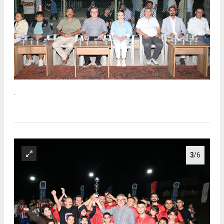
.
3
/6