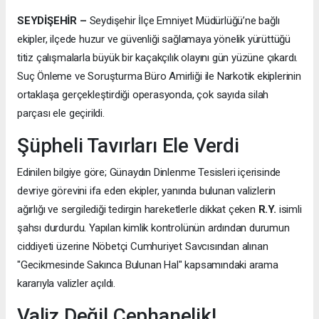
SEYDİŞEHİR –
Seydişehir İlçe Emniyet Müdürlüğü’ne bağlı
ekipler, ilçede huzur ve güvenliği sağlamaya yönelik yürüttüğü
titiz çalışmalarla büyük bir kaçakçılık olayını gün yüzüne çıkardı.
Suç Önleme ve Soruşturma Büro Amirliği ile Narkotik ekiplerinin
ortaklaşa gerçekleştirdiği operasyonda, çok sayıda silah
parçası ele geçirildi.
Şüpheli Tavırları Ele Verdi
Edinilen bilgiye göre; Günaydın Dinlenme Tesisleri içerisinde
devriye görevini ifa eden ekipler, yanında bulunan valizlerin
ağırlığı ve sergilediği tedirgin hareketlerle dikkat çeken
R.Y.
isimli
şahsı durdurdu. Yapılan kimlik kontrolünün ardından durumun
ciddiyeti üzerine Nöbetçi Cumhuriyet Savcısından alınan
"Gecikmesinde Sakınca Bulunan Hal" kapsamındaki arama
kararıyla valizler açıldı.
Valiz Değil Cephanelik!