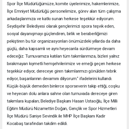
Spor İlçe Müdürlüğümüze, komite üyelerimize, hakemlerimize,
İlçe Emniyet Müdürlüğü personelimize, görev alan tüm çalışma
arkadaşlarımıza ve katkı sunan herkese teşekkür ediyorum.
Seydişehir Belediyesi olarak gençlerimizi spora teşvik eden,
sosyal dayanışmayı güçlendiren, birlik ve beraberliğimizi
pekiştiren bu tür organizasyonları önümüzdeki yıllarda da daha
güçlü, daha kapsamlı ve aynı heyecanla sürdürmeye devam
edeceğiz. Turnuvamıza katılan tüm takımlarımıza, bizleri yalnız
bırakmayan kıymetli hemşehrilerimize ve emeği geçen herkese
teşekkür ediyor, dereceye giren takımlarımızı gönülden tebrik
ediyor, başarılarının devamını diliyorum." ifadelerini kullandı.
Küçük-büyük demeden binlerce sporseverin takip ettiği, coşku
ve heyecan dolu anlara sahne olan turnuvada dereceye giren
takımlara kupaları; Belediye Başkanı Hasan Ustaoğlu, İlçe Milli
Eğitim Müdürü Nizamettin Doğan, Gençlik ve Spor Hizmetleri
İlçe Müdürü Saniye Sevindik ile MHP İlçe Başkanı Kadir
Kocabaş tarafından takdim edildi.