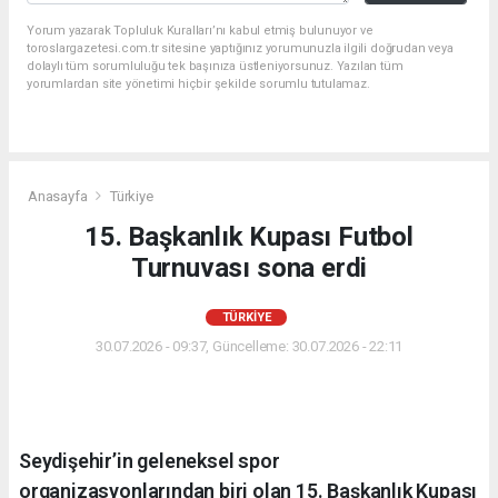
Yorum yazarak Topluluk Kuralları’nı kabul etmiş bulunuyor ve
toroslargazetesi.com.tr sitesine yaptığınız yorumunuzla ilgili doğrudan veya
dolaylı tüm sorumluluğu tek başınıza üstleniyorsunuz. Yazılan tüm
yorumlardan site yönetimi hiçbir şekilde sorumlu tutulamaz.
Anasayfa
Türkiye
15. Başkanlık Kupası Futbol
Turnuvası sona erdi
TÜRKIYE
30.07.2026 - 09:37, Güncelleme: 30.07.2026 - 22:11
Seydişehir’in geleneksel spor
organizasyonlarından biri olan 15. Başkanlık Kupası