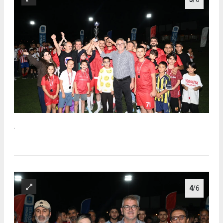
.
4
/6