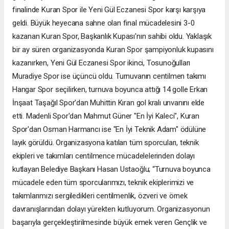
finalinde Kuran Spor ile Yeni Gül Eczanesi Spor karşı karşıya
geldi. Büyük heyecana sahne olan final mücadelesini 3-0
kazanan Kuran Spor, Başkanlık Kupası'nın sahibi oldu. Yaklaşık
bir ay süren organizasyonda Kuran Spor şampiyonluk kupasını
kazanırken, Yeni Gül Eczanesi Spor ikinci, Tosunoğulları
Muradiye Spor ise üçüncü oldu. Turnuvanın centilmen takımı
Hangar Spor seçilirken, turnuva boyunca attığı 14 golle Erkan
İnşaat Taşağıl Spor'dan Muhittin Kıran gol kralı unvanını elde
etti. Madenli Spor'dan Mahmut Güner "En İyi Kaleci", Kuran
Spor'dan Osman Harmancı ise "En İyi Teknik Adam" ödülüne
layık görüldü. Organizasyona katılan tüm sporcuları, teknik
ekipleri ve takımları centilmence mücadelelerinden dolayı
kutlayan Belediye Başkanı Hasan Ustaoğlu; “Turnuva boyunca
mücadele eden tüm sporcularımızı, teknik ekiplerimizi ve
takımlarımızı sergiledikleri centilmenlik, özveri ve örnek
davranışlarından dolayı yürekten kutluyorum. Organizasyonun
başarıyla gerçekleştirilmesinde büyük emek veren Gençlik ve