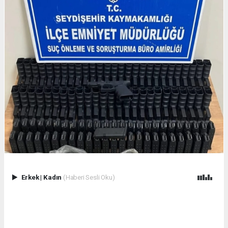
Erkek
|
Kadın
(Haberi Sesli Oku)