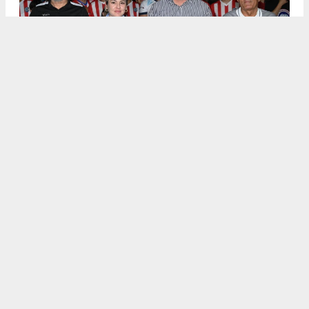
.
5
/6