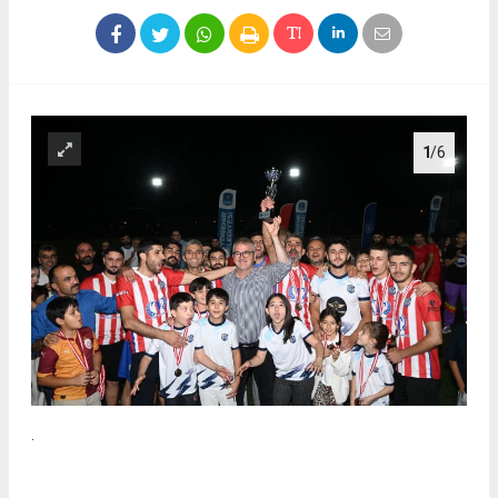
1
/6
.