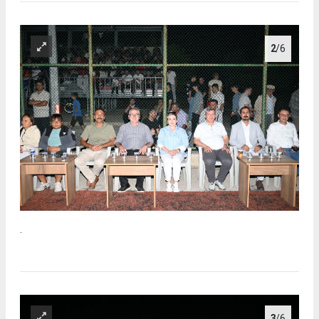
2
/6
.
3
/6