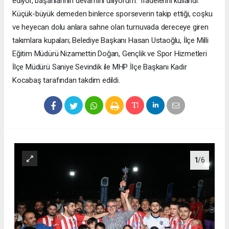
ediyor, başarılarının devamını diliyorum." ifadelerini kullandı.
Küçük-büyük demeden binlerce sporseverin takip ettiği, coşku
ve heyecan dolu anlara sahne olan turnuvada dereceye giren
takımlara kupaları; Belediye Başkanı Hasan Ustaoğlu, İlçe Milli
Eğitim Müdürü Nizamettin Doğan, Gençlik ve Spor Hizmetleri
İlçe Müdürü Saniye Sevindik ile MHP İlçe Başkanı Kadir
Kocabaş tarafından takdim edildi.
1
/6