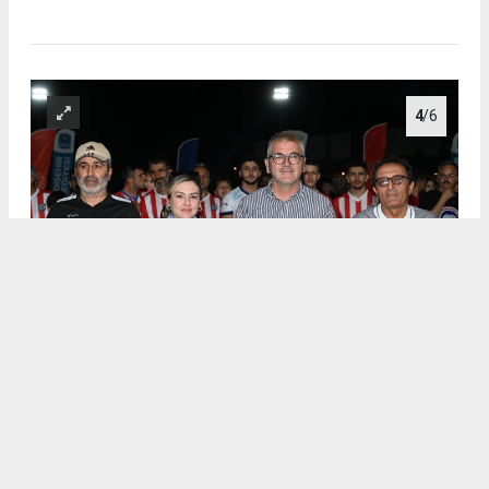
4
/6
.