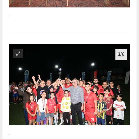
.
3
/6
.