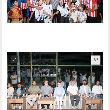
.
2
/6