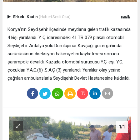
Erkek
|
Kadın
(Haberi Sesli Oku)
Konya’nın Seydişehir ilçesinde meydana gelen trafik kazasında
4 kişi yaralandı. Y. Ç. idaresindeki 41 TB 079 plakalı otomobil
Seydişehir Antalya yolu Dumlupınar Kavşağı güzergahında
sürücüsünün direksiyon hakimiyetini kaybetmesi sonucu
şarampole devrildi. Kazada otomobil sürücüsü Y.Ç. eşi. Y.Ç.
çocukları Y.A.Ç.(6) ,S.A.Ç (3) yaralandı. Yaralılar olay yerine
çağrılan ambulanslarla Seydişehir Devlet Hastanesine kaldırıldı.
1
/1