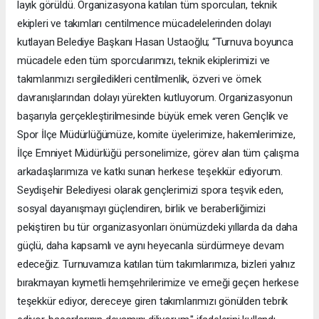
layık görüldü. Organizasyona katılan tüm sporcuları, teknik
ekipleri ve takımları centilmence mücadelelerinden dolayı
kutlayan Belediye Başkanı Hasan Ustaoğlu; “Turnuva boyunca
mücadele eden tüm sporcularımızı, teknik ekiplerimizi ve
takımlarımızı sergiledikleri centilmenlik, özveri ve örnek
davranışlarından dolayı yürekten kutluyorum. Organizasyonun
başarıyla gerçekleştirilmesinde büyük emek veren Gençlik ve
Spor İlçe Müdürlüğümüze, komite üyelerimize, hakemlerimize,
İlçe Emniyet Müdürlüğü personelimize, görev alan tüm çalışma
arkadaşlarımıza ve katkı sunan herkese teşekkür ediyorum.
Seydişehir Belediyesi olarak gençlerimizi spora teşvik eden,
sosyal dayanışmayı güçlendiren, birlik ve beraberliğimizi
pekiştiren bu tür organizasyonları önümüzdeki yıllarda da daha
güçlü, daha kapsamlı ve aynı heyecanla sürdürmeye devam
edeceğiz. Turnuvamıza katılan tüm takımlarımıza, bizleri yalnız
bırakmayan kıymetli hemşehrilerimize ve emeği geçen herkese
teşekkür ediyor, dereceye giren takımlarımızı gönülden tebrik