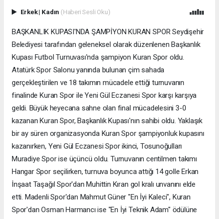
Erkek
|
Kadın
(Haberi Sesli Oku)
BAŞKANLIK KUPASI'NDA ŞAMPİYON KURAN SPOR Seydişehir
Belediyesi tarafından geleneksel olarak düzenlenen Başkanlık
Kupası Futbol Turnuvası'nda şampiyon Kuran Spor oldu.
Atatürk Spor Salonu yanında bulunan çim sahada
gerçekleştirilen ve 18 takımın mücadele ettiği turnuvanın
finalinde Kuran Spor ile Yeni Gül Eczanesi Spor karşı karşıya
geldi. Büyük heyecana sahne olan final mücadelesini 3-0
kazanan Kuran Spor, Başkanlık Kupası'nın sahibi oldu. Yaklaşık
bir ay süren organizasyonda Kuran Spor şampiyonluk kupasını
kazanırken, Yeni Gül Eczanesi Spor ikinci, Tosunoğulları
Muradiye Spor ise üçüncü oldu. Turnuvanın centilmen takımı
Hangar Spor seçilirken, turnuva boyunca attığı 14 golle Erkan
İnşaat Taşağıl Spor'dan Muhittin Kıran gol kralı unvanını elde
etti. Madenli Spor'dan Mahmut Güner "En İyi Kaleci", Kuran
Spor'dan Osman Harmancı ise "En İyi Teknik Adam" ödülüne