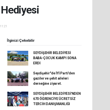
 Hediyesi
 11:21
İlginizi Çekebilir
SEYDİŞEHİR BELEDİYESİ
BABA-ÇOCUK KAMPI SONA
ERDİ
Seydişehir"de İYİ Parti'den
gaziler ve şehit aileleri
derneğine ziyaret.
SEYDİŞEHİR BELEDİYESİ'NDEN
670 ÖĞRENCİYE ÜCRETSİZ
TERCİH DANIŞMANLIĞI