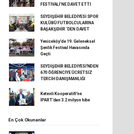
FESTİVALİ’NE DAVET ETTİ
SEYDİŞEHİR BELEDİYESİ SPOR
KULÜBÜ FUTBOLCULARINA
BAŞAKŞEHİR ‘DEN DAVET
Yeniceköy'de 19. Geleneksel
Şenlik Festival Havasında
Geçti
SEYDİŞEHİR BELEDİYESİ'NDEN
670 ÖĞRENCİYE ÜCRETSİZ
TERCİH DANIŞMANLIĞI
Ketenli Kooperatifi'ne
İPART’dan 3.2 milyon hibe
En Çok Okunanlar