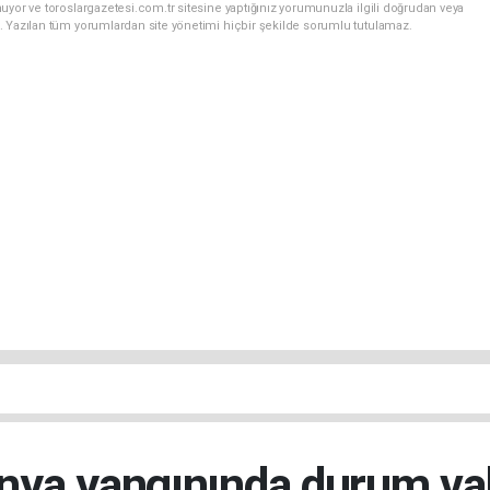
uyor ve toroslargazetesi.com.tr sitesine yaptığınız yorumunuzla ilgili doğrudan veya
. Yazılan tüm yorumlardan site yönetimi hiçbir şekilde sorumlu tutulamaz.
nya yangınında durum v