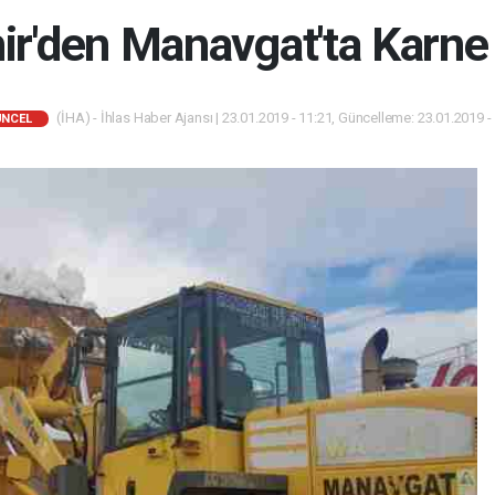
ir'den Manavgat'ta Karne
(İHA) - İhlas Haber Ajansı | 23.01.2019 - 11:21, Güncelleme: 23.01.2019 -
ÜNCEL