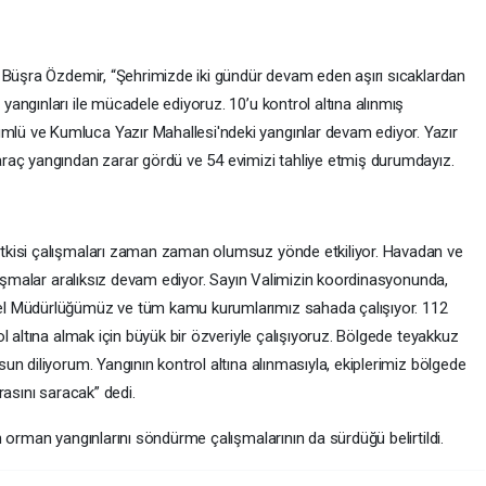
 Büşra Özdemir, “Şehrimizde iki gündür devam eden aşırı sıcaklardan
angınları ile mücadele ediyoruz. 10’u kontrol altına alınmış
lü ve Kumluca Yazır Mahallesi'ndeki yangınlar devam ediyor. Yazır
raç yangından zarar gördü ve 54 evimizi tahliye etmiş durumdayız.
tkisi çalışmaları zaman zaman olumsuz yönde etkiliyor. Havadan ve
lışmalar aralıksız devam ediyor. Sayın Valimizin koordinasyonunda,
el Müdürlüğümüz ve tüm kamu kurumlarımız sahada çalışıyor. 112
l altına almak için büyük bir özveriyle çalışıyoruz. Bölgede teyakkuz
n diliyorum. Yangının kontrol altına alınmasıyla, ekiplerimiz bölgede
rasını saracak” dedi.
 orman yangınlarını söndürme çalışmalarının da sürdüğü belirtildi.