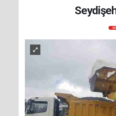
Seydişeh
G