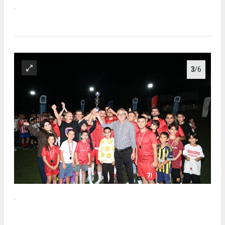
.
3
/6
.