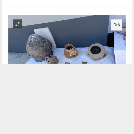
1
/5
.