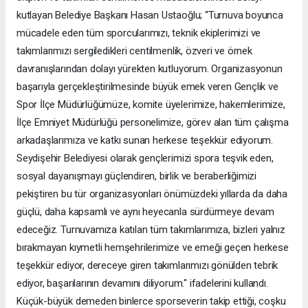
kutlayan Belediye Başkanı Hasan Ustaoğlu; “Turnuva boyunca
mücadele eden tüm sporcularımızı, teknik ekiplerimizi ve
takımlarımızı sergiledikleri centilmenlik, özveri ve örnek
davranışlarından dolayı yürekten kutluyorum. Organizasyonun
başarıyla gerçekleştirilmesinde büyük emek veren Gençlik ve
Spor İlçe Müdürlüğümüze, komite üyelerimize, hakemlerimize,
İlçe Emniyet Müdürlüğü personelimize, görev alan tüm çalışma
arkadaşlarımıza ve katkı sunan herkese teşekkür ediyorum.
Seydişehir Belediyesi olarak gençlerimizi spora teşvik eden,
sosyal dayanışmayı güçlendiren, birlik ve beraberliğimizi
pekiştiren bu tür organizasyonları önümüzdeki yıllarda da daha
güçlü, daha kapsamlı ve aynı heyecanla sürdürmeye devam
edeceğiz. Turnuvamıza katılan tüm takımlarımıza, bizleri yalnız
bırakmayan kıymetli hemşehrilerimize ve emeği geçen herkese
teşekkür ediyor, dereceye giren takımlarımızı gönülden tebrik
ediyor, başarılarının devamını diliyorum." ifadelerini kullandı.
Küçük-büyük demeden binlerce sporseverin takip ettiği, coşku