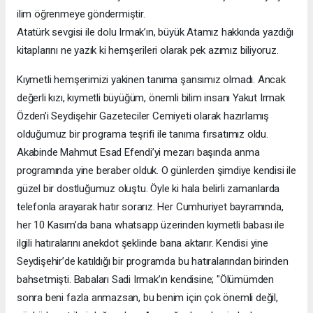
ilim öğrenmeye göndermiştir.
Atatürk sevgisi ile dolu Irmak’ın, büyük Atamız hakkında yazdığı
kitaplarını ne yazık ki hemşerileri olarak pek azımız biliyoruz.
Kıymetli hemşerimizi yakinen tanıma şansımız olmadı. Ancak
değerli kızı, kıymetli büyüğüm, önemli bilim insanı Yakut Irmak
Özden’i Seydişehir Gazeteciler Cemiyeti olarak hazırlamış
olduğumuz bir programa teşrifi ile tanıma fırsatımız oldu.
Akabinde Mahmut Esad Efendi’yi mezarı başında anma
programında yine beraber olduk. O günlerden şimdiye kendisi ile
güzel bir dostluğumuz oluştu. Öyle ki hala belirli zamanlarda
telefonla arayarak hatır sorarız. Her Cumhuriyet bayramında,
her 10 Kasım’da bana whatsapp üzerinden kıymetli babası ile
ilgili hatıralarını anekdot şeklinde bana aktarır. Kendisi yine
Seydişehir’de katıldığı bir programda bu hatıralarından birinden
bahsetmişti. Babaları Sadi Irmak’ın kendisine; "Ölümümden
sonra beni fazla anmazsan, bu benim için çok önemli değil,