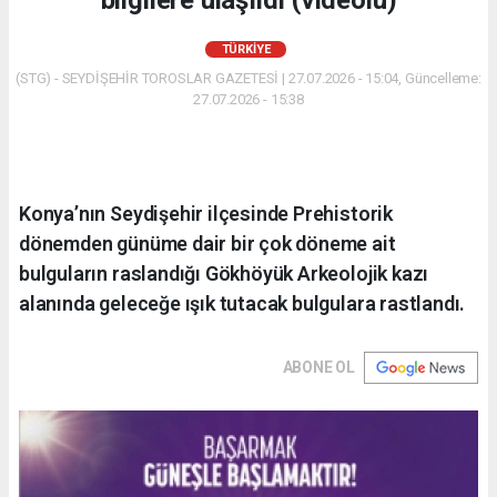
bilgilere ulaşıldı (videolu)
TÜRKIYE
(STG) - SEYDİŞEHİR TOROSLAR GAZETESİ | 27.07.2026 - 15:04, Güncelleme:
27.07.2026 - 15:38
Konya’nın Seydişehir ilçesinde Prehistorik
dönemden günüme dair bir çok döneme ait
bulguların raslandığı Gökhöyük Arkeolojik kazı
alanında geleceğe ışık tutacak bulgulara rastlandı.
ABONE OL