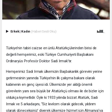
Erkek
|
Kadın
(Haberi Sesli Oku)
Türkiye’nin tabiri caizse en ünlü Atatürkçülerinden birisi de
değerli hemşerimiz, eski Türkiye Cumhuriyeti Başbakanı
Ordinaryüs Profesör Doktor Sadi Irmak’tır.
Hemşerimiz Sadi Irmak ülkemizin Başbakanlık görevini yerine
getirmesinin yanında Türkiye’nin ilk çalışma bakanı olarak
kabinenin en genç üyesi idi. Ülkemizde yer aldığı önemli
görevlerin yanı sıra büyük bir Atatürkçü olması ile de bizler için
oldukça kıymetlidir. Öyle ki 1933 yılında bizzat Atatürk, Sadi
Irmak ve 5 arkadaşını, “Siz kıvılcım olarak gidecek, yıldırım
olarak döneceksiniz’ diyerek ülkemize hizmet için Almanya’ya