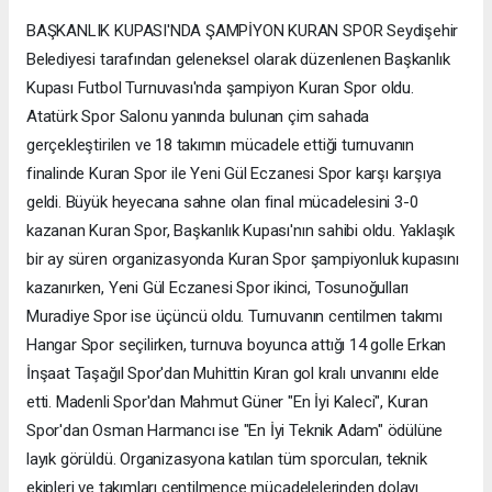
BAŞKANLIK KUPASI'NDA ŞAMPİYON KURAN SPOR Seydişehir
Belediyesi tarafından geleneksel olarak düzenlenen Başkanlık
Kupası Futbol Turnuvası'nda şampiyon Kuran Spor oldu.
Atatürk Spor Salonu yanında bulunan çim sahada
gerçekleştirilen ve 18 takımın mücadele ettiği turnuvanın
finalinde Kuran Spor ile Yeni Gül Eczanesi Spor karşı karşıya
geldi. Büyük heyecana sahne olan final mücadelesini 3-0
kazanan Kuran Spor, Başkanlık Kupası'nın sahibi oldu. Yaklaşık
bir ay süren organizasyonda Kuran Spor şampiyonluk kupasını
kazanırken, Yeni Gül Eczanesi Spor ikinci, Tosunoğulları
Muradiye Spor ise üçüncü oldu. Turnuvanın centilmen takımı
Hangar Spor seçilirken, turnuva boyunca attığı 14 golle Erkan
İnşaat Taşağıl Spor'dan Muhittin Kıran gol kralı unvanını elde
etti. Madenli Spor'dan Mahmut Güner "En İyi Kaleci", Kuran
Spor'dan Osman Harmancı ise "En İyi Teknik Adam" ödülüne
layık görüldü. Organizasyona katılan tüm sporcuları, teknik
ekipleri ve takımları centilmence mücadelelerinden dolayı