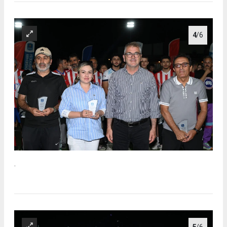
4
/6
.
5
/6