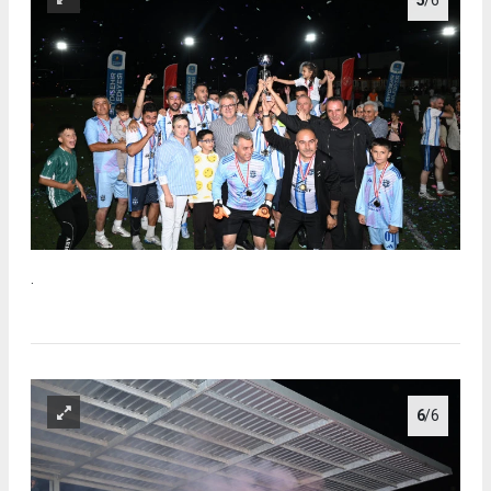
.
6
/6