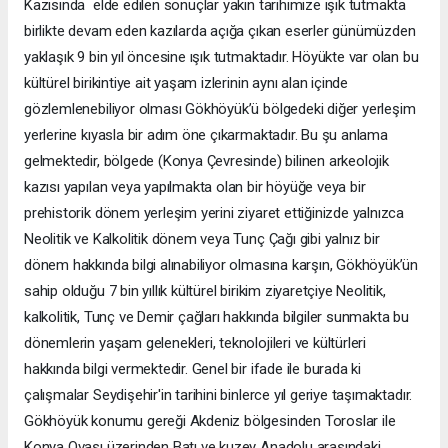
Kazısında elde edilen sonuçlar yakın tarihimize ışık tutmakta
birlikte devam eden kazılarda açığa çıkan eserler günümüzden
yaklaşık 9 bin yıl öncesine ışık tutmaktadır. Höyükte var olan bu
kültürel birikintiye ait yaşam izlerinin aynı alan içinde
gözlemlenebiliyor olması Gökhöyük’ü bölgedeki diğer yerleşim
yerlerine kıyasla bir adım öne çıkarmaktadır. Bu şu anlama
gelmektedir, bölgede (Konya Çevresinde) bilinen arkeolojik
kazısı yapılan veya yapılmakta olan bir höyüğe veya bir
prehistorik dönem yerleşim yerini ziyaret ettiğinizde yalnızca
Neolitik ve Kalkolitik dönem veya Tunç Çağı gibi yalnız bir
dönem hakkında bilgi alınabiliyor olmasına karşın, Gökhöyük’ün
sahip olduğu 7 bin yıllık kültürel birikim ziyaretçiye Neolitik,
kalkolitik, Tunç ve Demir çağları hakkında bilgiler sunmakta bu
dönemlerin yaşam gelenekleri, teknolojileri ve kültürleri
hakkında bilgi vermektedir. Genel bir ifade ile burada ki
çalışmalar Seydişehir'in tarihini binlerce yıl geriye taşımaktadır.
Gökhöyük konumu gereği Akdeniz bölgesinden Toroslar ile
Konya Ovası üzerinden Batı ve kuzey Anadolu arasındaki