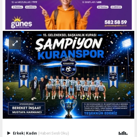
Erkek
|
Kadın
(Haberi Sesli Oku)