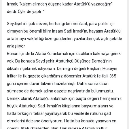
Irmak; “kalem elimden düşene kadar Atatürk’ü yazacağım”
derdi. Öyle de yaptı…”
Seydişehir’i çok seven, herhangi bir menfaat, para pul ile işi
olmayan bu önemli bilim insanı Sadi Irmak’ın, hayatını Atatürk’ü
anlatmaya vakfettiği bize gönderilen yazılardan çok açık şekilde
anlaşılıyor.
Bunun içindir ki Atatürk’ü anlamak için uzaklara bakmaya gerek
yok. Bu konuda Seydişehir Atatürkçü Düşünce Derneği’nin
dikkatini çekmek istiyorum. Derneğin değerli Başkanı Hüseyin
İriilter ile ilk gazete çıkardığımız dönemler Atatürk ile ilgili 365
günü içeren duvar takvimi hazırlamıştı. Daha sonra uzun
sürmese de dernek adına gazete neşriyatında bulunmuştu.
Dernek olarak Atatürk’ü anlatmak için başta değerli hemşerimiz
büyük Atatürkçü Sadi Irmak’ın kitaplarına başvurmalarını ve
hatta birkaçını tekrar yayınlayarak bu vesile ile ruhunu şad
etmelerini âcizane öneriyorum. Hatta bu konuda yaşayan en
önemli Atatürkçülerden olan, Darülaceze Atatürk Kültür