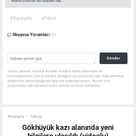
editörü sorumlu tutulamaz...
#Seydişehir
#futbol
Okuyucu Yorumları
(0)
Gönder
Yorum yazarak Topluluk Kuralları’nı kabul etmiş bulunuyor ve
toroslargazetesi.com.tr sitesine yaptığınız yorumunuzla ilgili doğrudan veya
dolaylı tüm sorumluluğu tek başınıza üstleniyorsunuz. Yazılan tüm
yorumlardan site yönetimi hiçbir şekilde sorumlu tutulamaz.
Anasayfa
Türkiye
Gökhüyük kazı alanında yeni