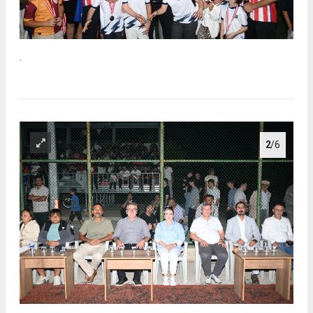
.
2
/6