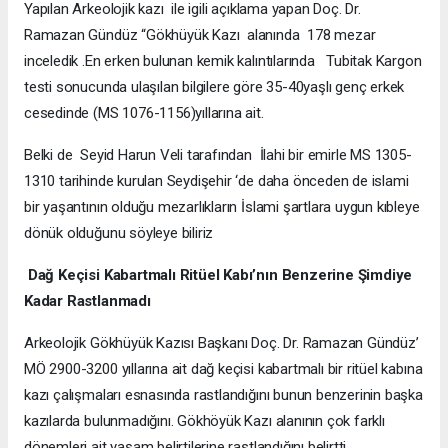
Yapılan Arkeolojik kazı ile igili açıklama yapan Doç. Dr.
Ramazan Gündüz “Gökhüyük Kazı alanında 178 mezar
inceledik .En erken bulunan kemik kalıntılarında Tubitak Kargon
testi sonucunda ulaşılan bilgilere göre 35-40yaşlı genç erkek
cesedinde (MS 1076-1156)yıllarına ait.
Belki de Seyid Harun Veli tarafından İlahi bir emirle MS 1305-
1310 tarihinde kurulan Seydişehir ‘de daha önceden de islami
bir yaşantının olduğu mezarlıkların İslami şartlara uygun kıbleye
dönük olduğunu söyleye biliriz
Dağ Keçisi Kabartmalı Ritüel Kabı’nın Benzerine Şimdiye
Kadar Rastlanmadı
Arkeolojik Gökhüyük Kazısı Başkanı Doç. Dr. Ramazan Gündüz’
MÖ 2900-3200 yıllarına ait dağ keçisi kabartmalı bir ritüel kabına
kazı çalışmaları esnasında rastlandığını bunun benzerinin başka
kazılarda bulunmadığını. Gökhöyük Kazı alanının çok farklı
dönemleri ait yaşam belirtilerine rastlandığını belirtti.