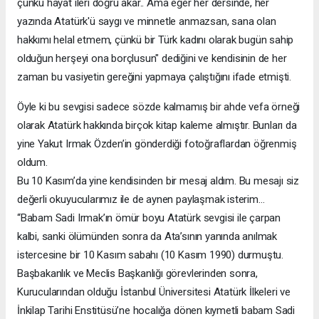
çünkü hayat ileri doğru akar.. Ama eğer her dersinde, her
yazında Atatürk'ü saygı ve minnetle anmazsan, sana olan
hakkımı helal etmem, çünkü bir Türk kadını olarak bugün sahip
olduğun herşeyi ona borçlusun" dediğini ve kendisinin de her
zaman bu vasiyetin gereğini yapmaya çalıştığını ifade etmişti.
Öyle ki bu sevgisi sadece sözde kalmamış bir ahde vefa örneği
olarak Atatürk hakkında birçok kitap kaleme almıştır. Bunları da
yine Yakut Irmak Özden’in gönderdiği fotoğraflardan öğrenmiş
oldum.
Bu 10 Kasım’da yine kendisinden bir mesaj aldım. Bu mesajı siz
değerli okuyucularımız ile de aynen paylaşmak isterim…
“Babam Sadi Irmak’ın ömür boyu Atatürk sevgisi ile çarpan
kalbi, sanki ölümünden sonra da Ata’sının yanında anılmak
istercesine bir 10 Kasım sabahı (10 Kasım 1990) durmuştu.
Başbakanlık ve Meclis Başkanlığı görevlerinden sonra,
Kurucularından olduğu İstanbul Üniversitesi Atatürk İlkeleri ve
İnkilap Tarihi Enstitüsü’ne hocalığa dönen kıymetli babam Sadi