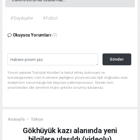
#Seydişehir
#futbol
Okuyucu Yorumları
(0)
Gönder
Yorum yazarak Topluluk Kuralları’nı kabul etmiş bulunuyor ve
toroslargazetesi.com.tr sitesine yaptığınız yorumunuzla ilgili doğrudan veya
dolaylı tüm sorumluluğu tek başınıza üstleniyorsunuz. Yazılan tüm
yorumlardan site yönetimi hiçbir şekilde sorumlu tutulamaz.
Anasayfa
Türkiye
Gökhüyük kazı alanında yeni
bilgilere ulaşıldı (videolu)