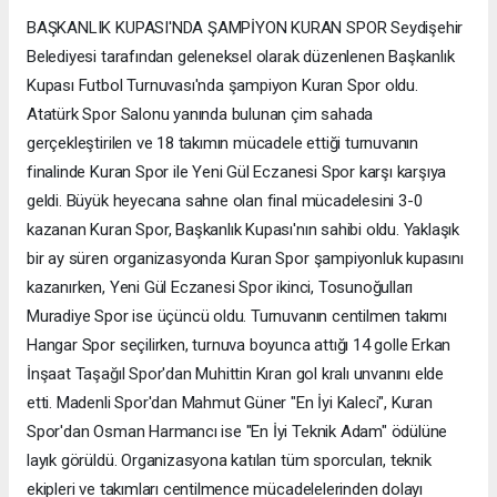
BAŞKANLIK KUPASI'NDA ŞAMPİYON KURAN SPOR Seydişehir
Belediyesi tarafından geleneksel olarak düzenlenen Başkanlık
Kupası Futbol Turnuvası'nda şampiyon Kuran Spor oldu.
Atatürk Spor Salonu yanında bulunan çim sahada
gerçekleştirilen ve 18 takımın mücadele ettiği turnuvanın
finalinde Kuran Spor ile Yeni Gül Eczanesi Spor karşı karşıya
geldi. Büyük heyecana sahne olan final mücadelesini 3-0
kazanan Kuran Spor, Başkanlık Kupası'nın sahibi oldu. Yaklaşık
bir ay süren organizasyonda Kuran Spor şampiyonluk kupasını
kazanırken, Yeni Gül Eczanesi Spor ikinci, Tosunoğulları
Muradiye Spor ise üçüncü oldu. Turnuvanın centilmen takımı
Hangar Spor seçilirken, turnuva boyunca attığı 14 golle Erkan
İnşaat Taşağıl Spor'dan Muhittin Kıran gol kralı unvanını elde
etti. Madenli Spor'dan Mahmut Güner "En İyi Kaleci", Kuran
Spor'dan Osman Harmancı ise "En İyi Teknik Adam" ödülüne
layık görüldü. Organizasyona katılan tüm sporcuları, teknik
ekipleri ve takımları centilmence mücadelelerinden dolayı