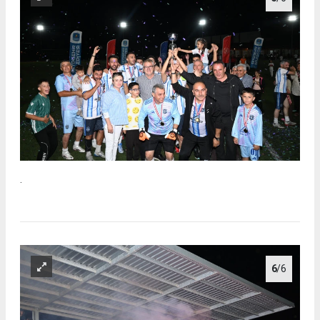
.
6
/6