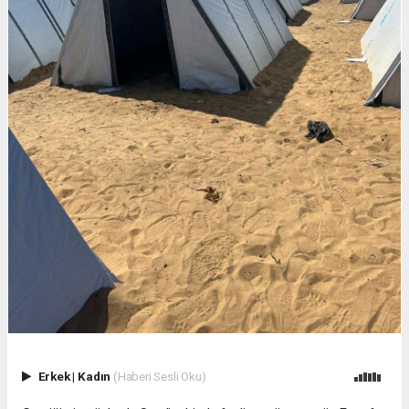
Erkek
|
Kadın
(Haberi Sesli Oku)