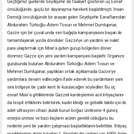
Geçtiğimiz günlerde Seydişehir de faaliyet gösteren üç Esnaf
öncülüğünde, güçlü bir dayanışma hareketi başlatılmıştı. İnsan
Derneği öncülüğünde bir arayan gelen Seydişehir Esnaflarından
Abdurahim Türkoğlu-Adem Tosun ve Mehmet Dumlupınar,
Gazze için bir çuval unda sen bağışla kampanyasını başarı ile
tamamlayarak yurda döndüler. Gazze’ye un yardımı ve nakit
para ulaştırmak için Mısır’a giden gurup bölgeden döner
dönmez Gazze için yeni yardım kampanyası başlattı. Organize
gurubunda bulunan Abdurahim Türkoğlu-Adem Tosun ve
Mehmet Dumlupınar, yaptıkları ortak açıklamada Gazze’ye
yardımlara devam edileceğini ifade ederek bu yardımların yanı
sıra bölgeye bir çadır kent te kurulacağını söylediler. Bu üç
esnaf Mısır’a gittiklerinde Gazzeli kardeşlerinin acil ihtiyaçlarını
da tespit ettiklerini belirterek, kadın kliniği ve gebelik takibi için iki
adet ultrasyon cihazı ,kulak burun boğaz ünitesine 4 güneş
enerjisi ünitesi ve bazı ilaçların acilen gerekli olduğunu bu
nedenle yeni bir yardım çalışması başlattıklarını belirttiler. İhtiyaç
maddelerinin dolar tutarları 1. Sıradaki diş ünitesi için 6000 dolar