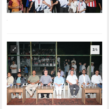
.
2
/6