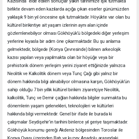
Kazısında elde edilen sonuçlar yakın tarihimize ışık tutmakta
birlikte devam eden kazılarda açığa çıkan eserler günümüzden
yaklaşık 9 bin yıl öncesine ışık tutmaktadır. Höyükte var olan bu
kültürel birikintiye ait yaşam izlerinin aynı alan içinde
gözlemlenebiliyor olması Gökhöyük’ü bölgedeki diğer yerleşim
yerlerine kıyasla bir adım öne çıkarmaktadır. Bu şu anlama
gelmektedir, bölgede (Konya Çevresinde) bilinen arkeolojik
kazısı yapılan veya yapılmakta olan bir höyüğe veya bir
prehistorik dönem yerleşim yerini ziyaret ettiğinizde yalnızca
Neolitik ve Kalkolitik dönem veya Tunç Çağı gibi yalnız bir
dönem hakkında bilgi alınabiliyor olmasına karşın, Gökhöyük’ün
sahip olduğu 7 bin yıllık kültürel birikim ziyaretçiye Neolitik,
kalkolitik, Tunç ve Demir çağları hakkında bilgiler sunmakta bu
dönemlerin yaşam gelenekleri, teknolojileri ve kültürleri
hakkında bilgi vermektedir. Genel bir ifade ile burada ki
çalışmalar Seydişehir'in tarihini binlerce yıl geriye taşımaktadır.
Gökhöyük konumu gereği Akdeniz bölgesinden Toroslar ile
Konya Ovası üzerinden Batı ve kuzey Anadolu arasındaki