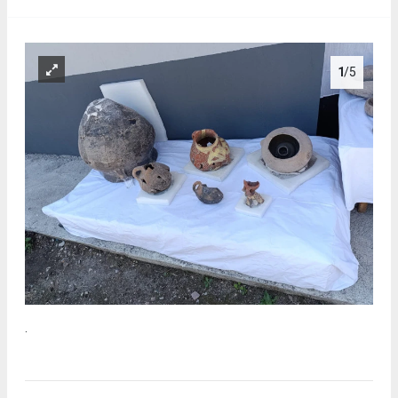
1
/5
.