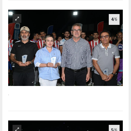
4
/6
.
5
/6