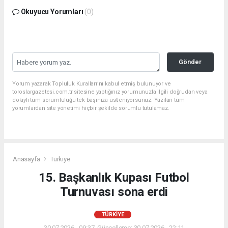
Okuyucu Yorumları
(0)
Gönder
Yorum yazarak Topluluk Kuralları’nı kabul etmiş bulunuyor ve
toroslargazetesi.com.tr sitesine yaptığınız yorumunuzla ilgili doğrudan veya
dolaylı tüm sorumluluğu tek başınıza üstleniyorsunuz. Yazılan tüm
yorumlardan site yönetimi hiçbir şekilde sorumlu tutulamaz.
Anasayfa
Türkiye
15. Başkanlık Kupası Futbol
Turnuvası sona erdi
TÜRKIYE
30.07.2026 - 09:37, Güncelleme: 30.07.2026 - 22:11