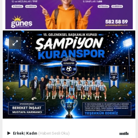
Erkek
|
Kadın
(Haberi Sesli Oku)