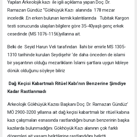
Yapılan Arkeolojik kazı ile igili açıklama yapan Doç. Dr.
Ramazan Gündüz “Gökhüyük Kazı alanında 178 mezar
inceledik .En erken bulunan kemik kalıntılarında Tubitak Kargon
testi sonucunda ulaşılan bilgilere göre 35-40yaşlı genç erkek
cesedinde (MS 1076-1156)yıllarına ait.
Belki de Seyid Harun Veli tarafından İlahi bir emirle MS 1305-
1310 tarihinde kurulan Seydişehir ‘de daha önceden de islami
bir yaşantının olduğu mezarlıkların İslami şartlara uygun kıbleye
dönük olduğunu söyleye biliriz
Dağ Keçisi Kabartmalı Ritüel Kabı’nın Benzerine Şimdiye
Kadar Rastlanmadı
Arkeolojik Gökhüyük Kazısı Başkanı Doç. Dr. Ramazan Gündüz’
MÖ 2900-3200 yıllarına ait dağ keçisi kabartmalı bir ritüel kabına
kazı çalışmaları esnasında rastlandığını bunun benzerinin başka
kazılarda bulunmadığını. Gökhöyük Kazı alanının çok farklı
dönemleri ait yaşam belirtilerine rastlandığını belirtti.