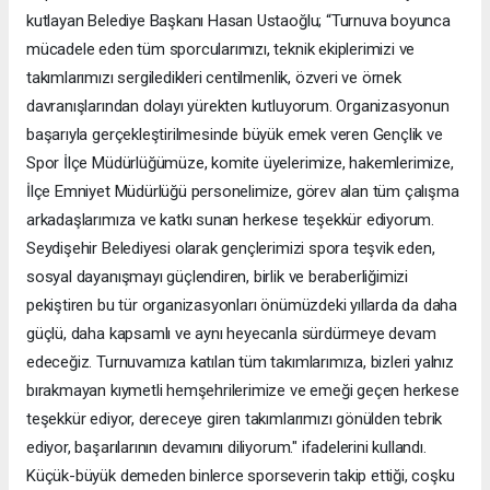
kutlayan Belediye Başkanı Hasan Ustaoğlu; “Turnuva boyunca
mücadele eden tüm sporcularımızı, teknik ekiplerimizi ve
takımlarımızı sergiledikleri centilmenlik, özveri ve örnek
davranışlarından dolayı yürekten kutluyorum. Organizasyonun
başarıyla gerçekleştirilmesinde büyük emek veren Gençlik ve
Spor İlçe Müdürlüğümüze, komite üyelerimize, hakemlerimize,
İlçe Emniyet Müdürlüğü personelimize, görev alan tüm çalışma
arkadaşlarımıza ve katkı sunan herkese teşekkür ediyorum.
Seydişehir Belediyesi olarak gençlerimizi spora teşvik eden,
sosyal dayanışmayı güçlendiren, birlik ve beraberliğimizi
pekiştiren bu tür organizasyonları önümüzdeki yıllarda da daha
güçlü, daha kapsamlı ve aynı heyecanla sürdürmeye devam
edeceğiz. Turnuvamıza katılan tüm takımlarımıza, bizleri yalnız
bırakmayan kıymetli hemşehrilerimize ve emeği geçen herkese
teşekkür ediyor, dereceye giren takımlarımızı gönülden tebrik
ediyor, başarılarının devamını diliyorum." ifadelerini kullandı.
Küçük-büyük demeden binlerce sporseverin takip ettiği, coşku