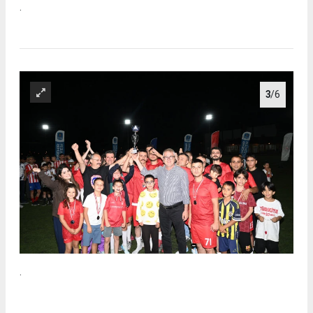
.
3
/6
.