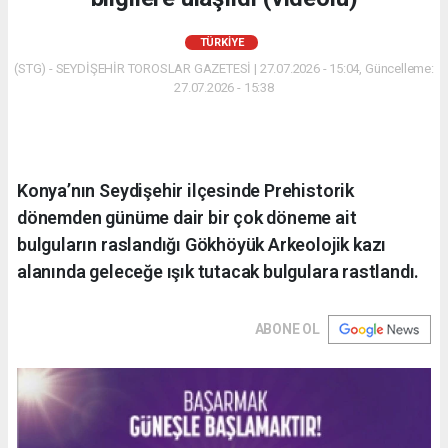
TÜRKIYE
(STG) - SEYDİŞEHİR TOROSLAR GAZETESİ | 27.07.2026 - 15:04, Güncelleme:
27.07.2026 - 15:38
Konya’nın Seydişehir ilçesinde Prehistorik
dönemden günüme dair bir çok döneme ait
bulguların raslandığı Gökhöyük Arkeolojik kazı
alanında geleceğe ışık tutacak bulgulara rastlandı.
ABONE OL