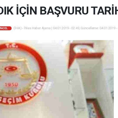
IK İÇİN BAŞVURU TARİH
(İHA) - İhlas Haber Ajansı | 04.01.2019 - 02:49, Güncelleme: 04.01.2019 -
ÜNCEL