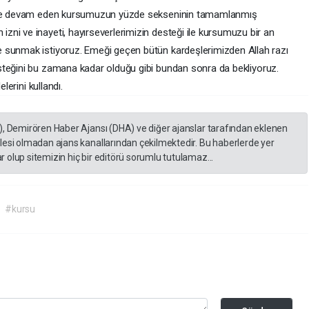
lmeye devam eden kursumuzun yüzde sekseninin tamamlanmış
ni ve inayeti, hayırseverlerimizin desteği ile kursumuzu bir an
 sunmak istiyoruz. Emeği geçen bütün kardeşlerimizden Allah razı
steğini bu zamana kadar olduğu gibi bundan sonra da bekliyoruz.
lerini kullandı.
), Demirören Haber Ajansı (DHA) ve diğer ajanslar tarafından eklenen
lesi olmadan ajans kanallarından çekilmektedir. Bu haberlerde yer
 olup sitemizin hiç bir editörü sorumlu tutulamaz...
#kursu