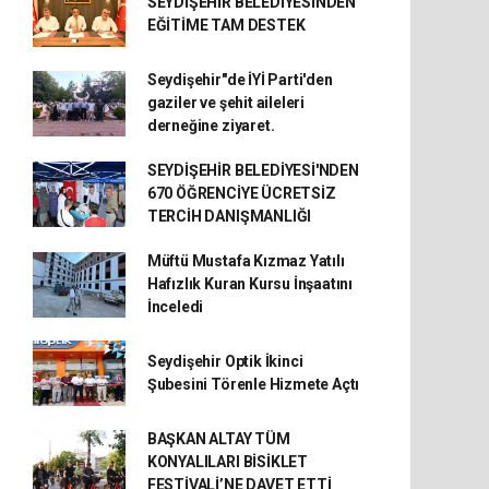
SEYDİŞEHİR BELEDİYESİNDEN
EĞİTİME TAM DESTEK
Seydişehir"de İYİ Parti'den
gaziler ve şehit aileleri
derneğine ziyaret.
SEYDİŞEHİR BELEDİYESİ'NDEN
670 ÖĞRENCİYE ÜCRETSİZ
TERCİH DANIŞMANLIĞI
Müftü Mustafa Kızmaz Yatılı
Hafızlık Kuran Kursu İnşaatını
İnceledi
Seydişehir Optik İkinci
Şubesini Törenle Hizmete Açtı
BAŞKAN ALTAY TÜM
KONYALILARI BİSİKLET
FESTİVALİ’NE DAVET ETTİ