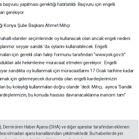
aşvuru yapılması gerektiği hatırlatıldı. Başvuru için engelli
rı gerekiyor.
neği Konya Şube Başkanı Ahmet Mıhçı:
ahalli idareler seçimlerinde oy kullanacak olan ancak engeli nedeni
arımız seyyar sandık ’da oylarını kullanabilecek. Engelli
aları için gerekli olan talep formunu tarafından "www.ysk.gov.tr"
dukları aile hekimlerine müracaat etmeleri gerekiyor. Engelli
eyyar sandıkta oy kullanmak için müracaatlarını 17 Ocak tarihine kadar
anmak için gidemeyecek durumda olan engelli kardeşlerimizin
lan bu kolaylığı kullanmaları doğru olandır ’dedi. Mıhçı, ayrıca ‘Sandık
ardeşlerimizin, bu konuda hassas davranacaklarına inancım tam”
), Demirören Haber Ajansı (DHA) ve diğer ajanslar tarafından eklenen
lesi olmadan ajans kanallarından çekilmektedir. Bu haberlerde yer