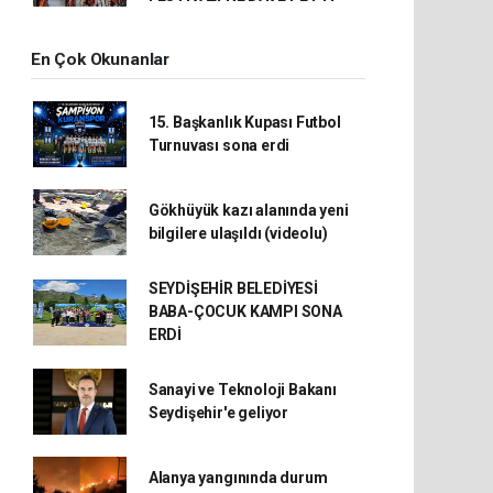
En Çok Okunanlar
15. Başkanlık Kupası Futbol
Turnuvası sona erdi
Gökhüyük kazı alanında yeni
bilgilere ulaşıldı (videolu)
SEYDİŞEHİR BELEDİYESİ
BABA-ÇOCUK KAMPI SONA
ERDİ
Sanayi ve Teknoloji Bakanı
Seydişehir'e geliyor
Alanya yangınında durum