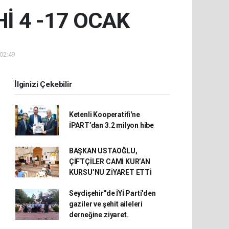
İ 4 -17 OCAK
 02:49
İlginizi Çekebilir
Ketenli Kooperatifi'ne
İPART’dan 3.2 milyon hibe
BAŞKAN USTAOĞLU,
ÇİFTÇİLER CAMİ KUR’AN
KURSU’NU ZİYARET ETTİ
Seydişehir"de İYİ Parti'den
gaziler ve şehit aileleri
derneğine ziyaret.