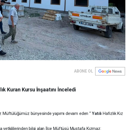
ABONE OL
ık Kuran Kursu İnşaatını İnceledi
z Müftülüğümüz bünyesinde yapımı devam eden ‘’
Yatılı
Hafızlık Kız
a yetkililerinden bilgi alan İlçe Müftüsü Mustafa Kızmaz: