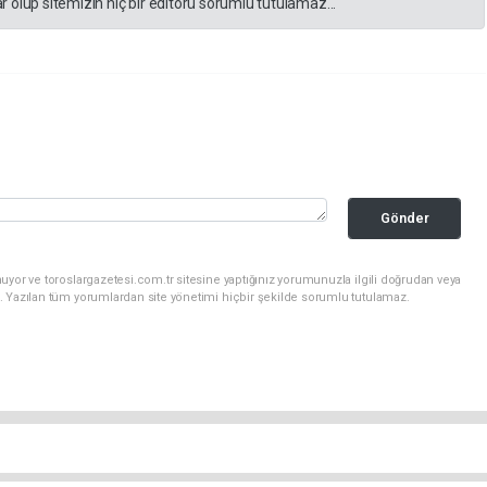
 olup sitemizin hiç bir editörü sorumlu tutulamaz...
Gönder
uyor ve toroslargazetesi.com.tr sitesine yaptığınız yorumunuzla ilgili doğrudan veya
. Yazılan tüm yorumlardan site yönetimi hiçbir şekilde sorumlu tutulamaz.