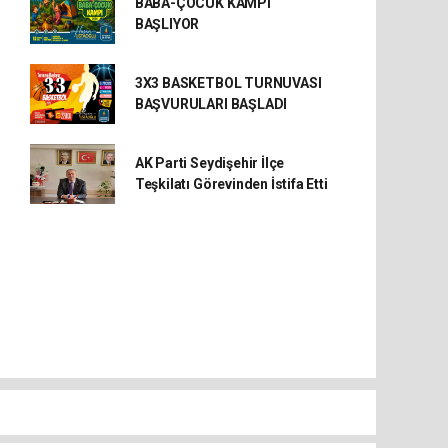
BABA-ÇOCUK KAMPI
BAŞLIYOR
3X3 BASKETBOL TURNUVASI
BAŞVURULARI BAŞLADI
AK Parti Seydişehir İlçe
Teşkilatı Görevinden İstifa Etti