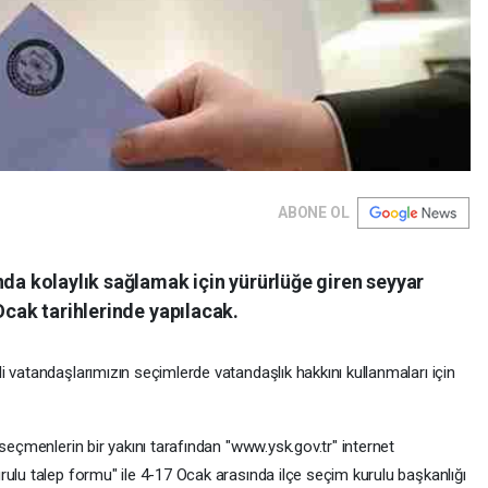
ABONE OL
nda kolaylık sağlamak için yürürlüğe giren seyyar
Ocak tarihlerinde yapılacak.
 vatandaşlarımızın seçimlerde vatandaşlık hakkını kullanmaları için
seçmenlerin bir yakını tarafından "www.ysk.gov.tr" internet
ulu talep formu" ile 4-17 Ocak arasında ilçe seçim kurulu başkanlığı