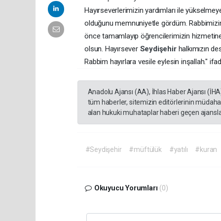
Hayırseverlerimizin yardımları ile yükse
olduğunu memnuniyetle gördüm. Rabbimizin iz
önce tamamlayıp öğrencilerimizin hizmetine
olsun. Hayırsever
Seydişehir
halkımızın de
Rabbim hayırlara vesile eylesin inşallah." ifade
Anadolu Ajansı (AA), İhlas Haber Ajansı (İHA
tüm haberler, sitemizin editörlerinin müdaha
alan hukuki muhataplar haberi geçen ajanslar
#Seydişehir
#müftülük
#yatılı
#kuran
Okuyucu Yorumları
(0)