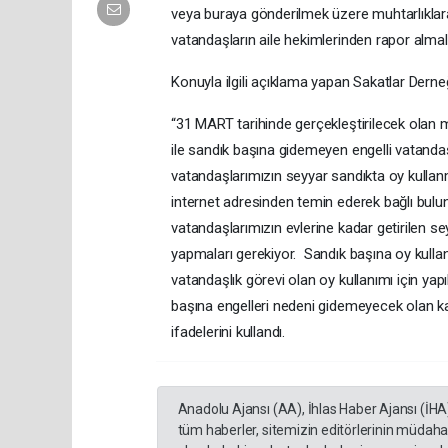
veya buraya gönderilmek üzere muhtarlıklara b
vatandaşların aile hekimlerinden rapor almala
Konuyla ilgili açıklama yapan Sakatlar Der
“31 MART tarihinde gerçekleştirilecek olan m
ile sandık başına gidemeyen engelli vatandaşl
vatandaşlarımızın seyyar sandıkta oy kullanm
internet adresinden temin ederek bağlı bulun
vatandaşlarımızın evlerine kadar getirilen s
yapmaları gerekiyor. Sandık başına oy kull
vatandaşlık görevi olan oy kullanımı için yapı
başına engelleri nedeni gidemeyecek olan k
ifadelerini kullandı.
Anadolu Ajansı (AA), İhlas Haber Ajansı (İHA
tüm haberler, sitemizin editörlerinin müdaha