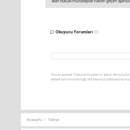
alan hukuki muhataplar haberi geçen ajanslar
Okuyucu Yorumları
(0)
Yorum yazarak Topluluk Kuralları’nı kabul etmiş bulun
dolaylı tüm sorumluluğu tek başınıza üstleniyorsunuz
Anasayfa
Türkiye