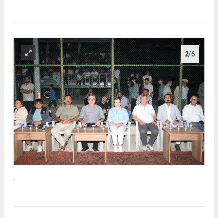
2
/6
.