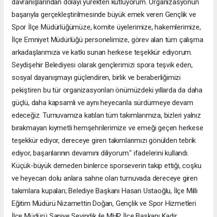
davranışlarından dolayı yürekten kutluyorum. Organizasyonun
başarıyla gerçekleştirilmesinde büyük emek veren Gençlik ve
Spor İlçe Müdürlüğümüze, komite üyelerimize, hakemlerimize,
İlçe Emniyet Müdürlüğü personelimize, görev alan tüm çalışma
arkadaşlarımıza ve katkı sunan herkese teşekkür ediyorum.
Seydişehir Belediyesi olarak gençlerimizi spora teşvik eden,
sosyal dayanışmayı güçlendiren, birlik ve beraberliğimizi
pekiştiren bu tür organizasyonları önümüzdeki yıllarda da daha
güçlü, daha kapsamlı ve aynı heyecanla sürdürmeye devam
edeceğiz. Turnuvamıza katılan tüm takımlarımıza, bizleri yalnız
bırakmayan kıymetli hemşehrilerimize ve emeği geçen herkese
teşekkür ediyor, dereceye giren takımlarımızı gönülden tebrik
ediyor, başarılarının devamını diliyorum." ifadelerini kullandı.
Küçük-büyük demeden binlerce sporseverin takip ettiği, coşku
ve heyecan dolu anlara sahne olan turnuvada dereceye giren
takımlara kupaları; Belediye Başkanı Hasan Ustaoğlu, İlçe Milli
Eğitim Müdürü Nizamettin Doğan, Gençlik ve Spor Hizmetleri
İlçe Müdürü Saniye Sevindik ile MHP İlçe Başkanı Kadir