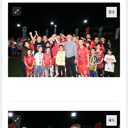
3
/6
.
4
/6