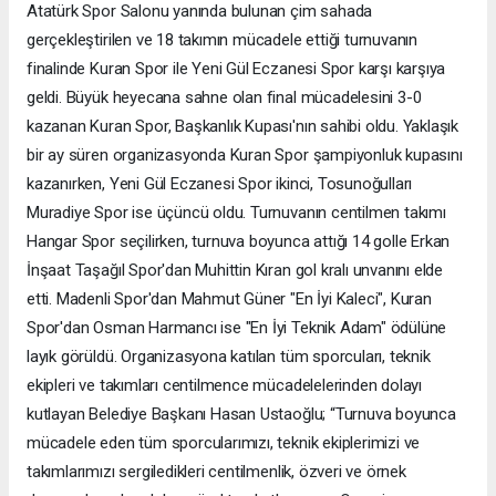
Atatürk Spor Salonu yanında bulunan çim sahada
gerçekleştirilen ve 18 takımın mücadele ettiği turnuvanın
finalinde Kuran Spor ile Yeni Gül Eczanesi Spor karşı karşıya
geldi. Büyük heyecana sahne olan final mücadelesini 3-0
kazanan Kuran Spor, Başkanlık Kupası'nın sahibi oldu. Yaklaşık
bir ay süren organizasyonda Kuran Spor şampiyonluk kupasını
kazanırken, Yeni Gül Eczanesi Spor ikinci, Tosunoğulları
Muradiye Spor ise üçüncü oldu. Turnuvanın centilmen takımı
Hangar Spor seçilirken, turnuva boyunca attığı 14 golle Erkan
İnşaat Taşağıl Spor'dan Muhittin Kıran gol kralı unvanını elde
etti. Madenli Spor'dan Mahmut Güner "En İyi Kaleci", Kuran
Spor'dan Osman Harmancı ise "En İyi Teknik Adam" ödülüne
layık görüldü. Organizasyona katılan tüm sporcuları, teknik
ekipleri ve takımları centilmence mücadelelerinden dolayı
kutlayan Belediye Başkanı Hasan Ustaoğlu; “Turnuva boyunca
mücadele eden tüm sporcularımızı, teknik ekiplerimizi ve
takımlarımızı sergiledikleri centilmenlik, özveri ve örnek