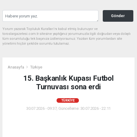
Gönder
Yorum yazarak Topluluk Kuralları’nı kabul etmiş bulunuyor ve
toroslargazetesi.com.tr sitesine yaptığınız yorumunuzla ilgili doğrudan veya dolaylı
tüm sorumluluğu tek başınıza üstleniyorsunuz. Yazılan tüm yorumlardan site
yönetimi hiçbir şekilde sorumlu tutulamaz.
Anasayfa
Türkiye
15. Başkanlık Kupası Futbol
Turnuvası sona erdi
TÜRKIYE
30.07.2026 - 09:37, Güncelleme: 30.07.2026 - 22:11