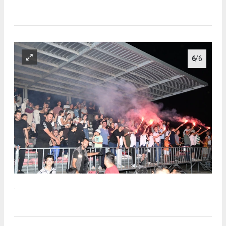
6
/6
.