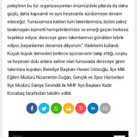
pekiştiren bu tür organizasyonları önümüzdeki yıllarda da daha
güçlü, daha kapsamlı ve aynı heyecanla sürdürmeye devam
edeceğiz. Turnuvamıza katılan tüm takımlarımıza, bizleri yalnız
bırakmayan kıymetli hemşehrilerimize ve emeği geçen herkese
teşekkür ediyor, dereceye giren takımlarımızı gönülden tebrik
ediyor, başarılarının devamını diliyorum." ifadelerini kullandı.
Küçük-büyük demeden binlerce sporseverin takip ettiği, coşku
ve heyecan dolu anlara sahne olan turnuvada dereceye giren
takımlara kupaları; Belediye Başkanı Hasan Ustaoğlu, İlçe Milli
Eğitim Müdürü Nizamettin Doğan, Gençlik ve Spor Hizmetleri
İlçe Müdürü Saniye Sevindik ile MHP İlçe Başkanı Kadir
Kocabaş tarafından takdim edildi.