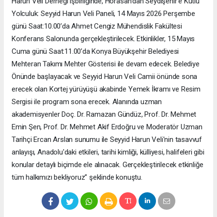
Harun Veli Derneği işbirliğinde, Horasan’dan Seydişehir’e Kutlu
Yolculuk: Seyyid Harun Veli Paneli, 14 Mayıs 2026 Perşembe
günü Saat:10.00’da Ahmet Cengiz Mühendislik Fakültesi
Konferans Salonunda gerçekleştirilecek. Etkinlikler, 15 Mayıs
Cuma günü Saat:11.00’da Konya Büyükşehir Belediyesi
Mehteran Takımı Mehter Gösterisi ile devam edecek. Belediye
Önünde başlayacak ve Seyyid Harun Veli Camii önünde sona
erecek olan Kortej yürüyüşü akabinde Yemek İkramı ve Resim
Sergisi ile program sona erecek. Alanında uzman
akademisyenler Doç. Dr. Ramazan Gündüz, Prof. Dr. Mehmet
Emin Şen, Prof. Dr. Mehmet Akif Erdoğru ve Moderatör Uzman
Tarihçi Ercan Arslan sunumu ile Seyyid Harun Veli'nin tasavvuf
anlayışı, Anadolu'daki etkileri, tarihi kimliği, külliyesi, halifeleri gibi
konular detaylı biçimde ele alınacak. Gerçekleştirilecek etkinliğe
tüm halkımızı bekliyoruz” şeklinde konuştu.