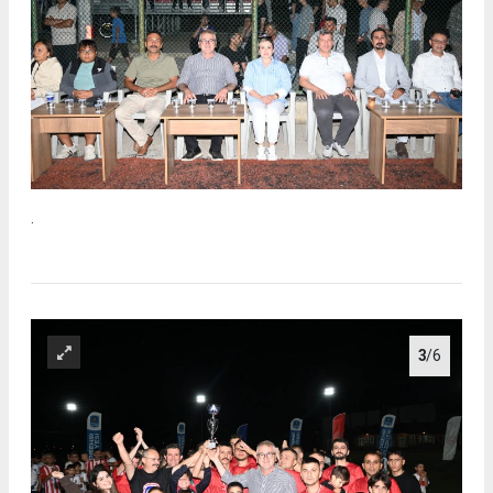
.
3
/6