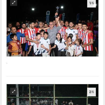
1
/6
.
2
/6