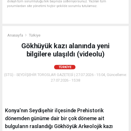
dolaylı tüm sorumluluğu tek başınıza üstleniyorsunuz. Yazılan tüm
yorumlardan site yönetimi hiçbir şekilde sorumlu tutulamaz.
Anasayfa
Türkiye
Gökhüyük kazı alanında yeni
bilgilere ulaşıldı (videolu)
TÜRKIYE
(STG) - SEYDİŞEHİR TOROSLAR GAZETESİ | 27.07.2026 - 15:04, Güncelleme:
27.07.2026 - 15:38
Konya’nın Seydişehir ilçesinde Prehistorik
dönemden günüme dair bir çok döneme ait
bulguların raslandığı Gökhöyük Arkeolojik kazı