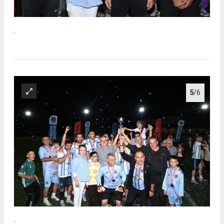
.
5
/6
.