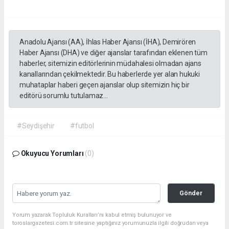
Anadolu Ajansı (AA), İhlas Haber Ajansı (İHA), Demirören
Haber Ajansı (DHA) ve diğer ajanslar tarafından eklenen tüm
haberler, sitemizin editörlerinin müdahalesi olmadan ajans
kanallarından çekilmektedir. Bu haberlerde yer alan hukuki
muhataplar haberi geçen ajanslar olup sitemizin hiç bir
editörü sorumlu tutulamaz...
#Seydişehir
#futbol
Okuyucu Yorumları
(0)
Gönder
Yorum yazarak Topluluk Kuralları’nı kabul etmiş bulunuyor ve
toroslargazetesi.com.tr sitesine yaptığınız yorumunuzla ilgili doğrudan veya