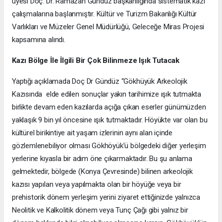
üyesi Doç. Dr. Ramazan Gündüz başkanlığında sistematik kazı
çalışmalarına başlanmıştır. Kültür ve Turizm Bakanlığı Kültür
Varlıkları ve Müzeler Genel Müdürlüğü, Geleceğe Miras Projesi
kapsamına alındı.
Kazı Bölge İle İlgili Bir Çok Bilinmeze Işık Tutacak
Yaptığı açıklamada Doç Dr Gündüz “Gökhüyük Arkeolojik
Kazısında elde edilen sonuçlar yakın tarihimize ışık tutmakta
birlikte devam eden kazılarda açığa çıkan eserler günümüzden
yaklaşık 9 bin yıl öncesine ışık tutmaktadır. Höyükte var olan bu
kültürel birikintiye ait yaşam izlerinin aynı alan içinde
gözlemlenebiliyor olması Gökhöyük’ü bölgedeki diğer yerleşim
yerlerine kıyasla bir adım öne çıkarmaktadır. Bu şu anlama
gelmektedir, bölgede (Konya Çevresinde) bilinen arkeolojik
kazısı yapılan veya yapılmakta olan bir höyüğe veya bir
prehistorik dönem yerleşim yerini ziyaret ettiğinizde yalnızca
Neolitik ve Kalkolitik dönem veya Tunç Çağı gibi yalnız bir