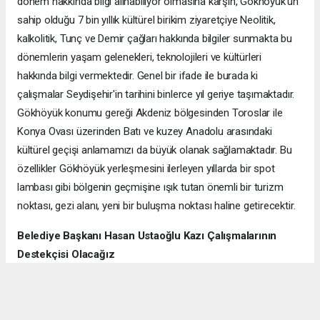
dönem hakkında bilgi alınabiliyor olmasına karşın, Gökhöyük’ün
sahip olduğu 7 bin yıllık kültürel birikim ziyaretçiye Neolitik,
kalkolitik, Tunç ve Demir çağları hakkında bilgiler sunmakta bu
dönemlerin yaşam gelenekleri, teknolojileri ve kültürleri
hakkında bilgi vermektedir. Genel bir ifade ile burada ki
çalışmalar Seydişehir'in tarihini binlerce yıl geriye taşımaktadır.
Gökhöyük konumu gereği Akdeniz bölgesinden Toroslar ile
Konya Ovası üzerinden Batı ve kuzey Anadolu arasındaki
kültürel geçişi anlamamızı da büyük olanak sağlamaktadır. Bu
özellikler Gökhöyük yerleşmesini ilerleyen yıllarda bir spot
lambası gibi bölgenin geçmişine ışık tutan önemli bir turizm
noktası, gezi alanı, yeni bir buluşma noktası haline getirecektir.
Belediye Başkanı Hasan Ustaoğlu Kazı Çalışmalarının
Destekçisi Olacağız
2020 Yılından itibaren Gökhüyük Mahallesinin kazı alanında kazı
başkanımız Doç Dr Ramazan Gündüz beyin destekleri ile