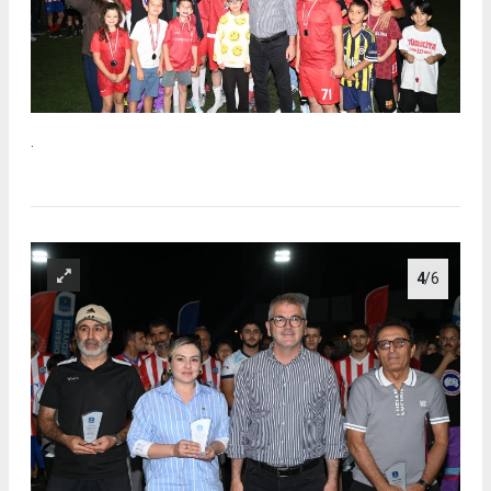
.
4
/6