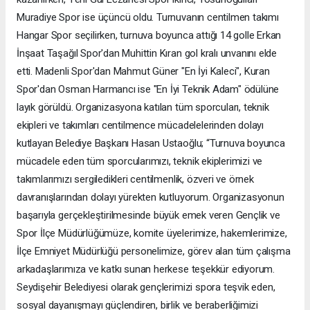
Muradiye Spor ise üçüncü oldu. Turnuvanın centilmen takımı
Hangar Spor seçilirken, turnuva boyunca attığı 14 golle Erkan
İnşaat Taşağıl Spor'dan Muhittin Kıran gol kralı unvanını elde
etti. Madenli Spor'dan Mahmut Güner "En İyi Kaleci", Kuran
Spor'dan Osman Harmancı ise "En İyi Teknik Adam" ödülüne
layık görüldü. Organizasyona katılan tüm sporcuları, teknik
ekipleri ve takımları centilmence mücadelelerinden dolayı
kutlayan Belediye Başkanı Hasan Ustaoğlu; “Turnuva boyunca
mücadele eden tüm sporcularımızı, teknik ekiplerimizi ve
takımlarımızı sergiledikleri centilmenlik, özveri ve örnek
davranışlarından dolayı yürekten kutluyorum. Organizasyonun
başarıyla gerçekleştirilmesinde büyük emek veren Gençlik ve
Spor İlçe Müdürlüğümüze, komite üyelerimize, hakemlerimize,
İlçe Emniyet Müdürlüğü personelimize, görev alan tüm çalışma
arkadaşlarımıza ve katkı sunan herkese teşekkür ediyorum.
Seydişehir Belediyesi olarak gençlerimizi spora teşvik eden,
sosyal dayanışmayı güçlendiren, birlik ve beraberliğimizi