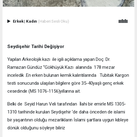
Erkek
|
Kadın
(Haberi Sesli Oku)
Seydişehir Tarihi Değişiyor
Yapılan Arkeolojik kazı ile igili açıklama yapan Doç. Dr.
Ramazan Gündüz “Gökhüyük Kazı alanında 178 mezar
inceledik .En erken bulunan kemik kalıntılarında Tubitak Kargon
testi sonucunda ulaşılan bilgilere göre 35-40yaşlı genç erkek
cesedinde (MS 1076-1156)yıllarına ait.
Belki de Seyid Harun Veli tarafından İlahi bir emirle MS 1305-
1310 tarihinde kurulan Seydişehir ‘de daha önceden de islami
bir yaşantının olduğu mezarlıkların İslami şartlara uygun kıbleye
dönük olduğunu söyleye biliriz