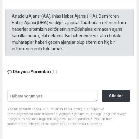
Anadolu Ajansı (AA), İhlas Haber Ajansı (İHA), Demirören
Haber Ajansı (DHA) ve diğer ajanslar tarafından eklenen tüm
haberler, sitemizin editörlerinin müdahalesi olmadan ajans
kanallarından çekilmektedir. Bu haberlerde yer alan hukuki
muhataplar haberi geçen ajanslar olup sitemizin hiç bir
editörü sorumlu tutulamaz...
Okuyucu Yorumları
(0)
Gönder
Yorum yazarak Topluluk Kuralları’nı kabul etmiş bulunuyor ve
toroslargazetesi.com.tr sitesine yaptığınız yorumunuzla ilgili doğrudan veya
dolaylı tüm sorumluluğu tek başınıza üstleniyorsunuz. Yazılan tüm
yorumlardan site yönetimi hiçbir şekilde sorumlu tutulamaz.