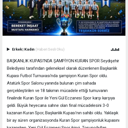
Erkek
|
Kadın
(Haberi Sesli Oku)
BAŞKANLIK KUPASI'NDA ŞAMPİYON KURAN SPOR Seydişehir
Belediyesi tarafından geleneksel olarak düzenlenen Başkanlık
Kupası Futbol Turnuvası'nda şampiyon Kuran Spor oldu.
Atatürk Spor Salonu yanında bulunan çim sahada
gerçekleştirilen ve 18 takımın mücadele ettiği turnuvanın
finalinde Kuran Spor ile Yeni Gül Eczanesi Spor karşı karşıya
geldi. Büyük heyecana sahne olan final mücadelesini 3-0
kazanan Kuran Spor, Başkanlık Kupası'nın sahibi oldu. Yaklaşık
bir ay süren organizasyonda Kuran Spor şampiyonluk kupasını
kazanırken, Yeni Gül Eczanesi Spor ikinci, Tosunoğulları