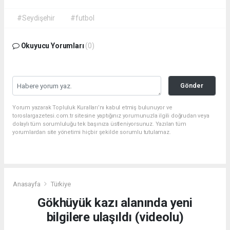
#Seydişehir
#futbol
Okuyucu Yorumları
(0)
Gönder
Yorum yazarak Topluluk Kuralları’nı kabul etmiş bulunuyor ve
toroslargazetesi.com.tr sitesine yaptığınız yorumunuzla ilgili doğrudan veya
dolaylı tüm sorumluluğu tek başınıza üstleniyorsunuz. Yazılan tüm
yorumlardan site yönetimi hiçbir şekilde sorumlu tutulamaz.
Anasayfa
Türkiye
Gökhüyük kazı alanında yeni
bilgilere ulaşıldı (videolu)