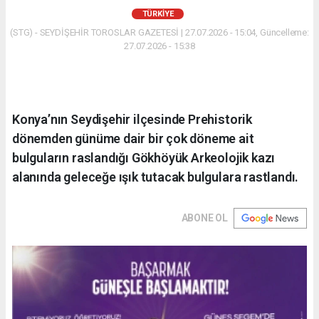
TÜRKIYE
(STG) - SEYDİŞEHİR TOROSLAR GAZETESİ | 27.07.2026 - 15:04, Güncelleme:
27.07.2026 - 15:38
Konya’nın Seydişehir ilçesinde Prehistorik
dönemden günüme dair bir çok döneme ait
bulguların raslandığı Gökhöyük Arkeolojik kazı
alanında geleceğe ışık tutacak bulgulara rastlandı.
ABONE OL