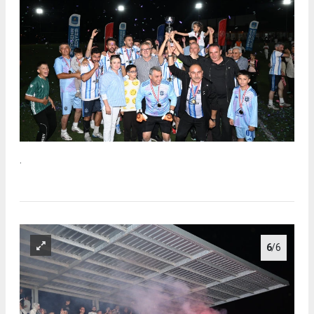
.
6
/6