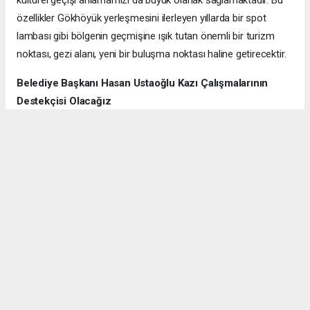
kültürel geçişi anlamamızı da büyük olanak sağlamaktadır. Bu
özellikler Gökhöyük yerleşmesini ilerleyen yıllarda bir spot
lambası gibi bölgenin geçmişine ışık tutan önemli bir turizm
noktası, gezi alanı, yeni bir buluşma noktası haline getirecektir.
Belediye Başkanı Hasan Ustaoğlu Kazı Çalışmalarının
Destekçisi Olacağız
2020 Yılından itibaren Gökhüyük Mahallesinin kazı alanında kazı
başkanımız Doç Dr Ramazan Gündüz beyin destekleri ile
sürüyor. Bizde yerinde görmek için buraya geldik. Gördük ki çok
büyük yol kendilerine çalışmalarda .Kendilerine teşekkür
ediyoruz.’ dedi