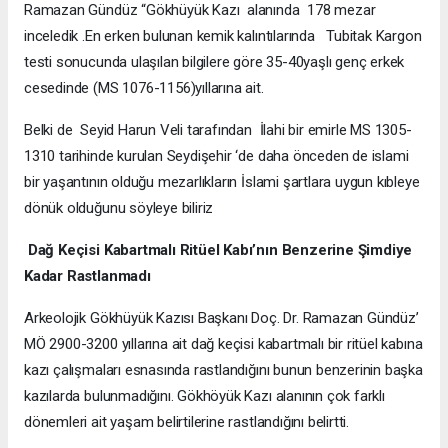
Ramazan Gündüz “Gökhüyük Kazı alanında 178 mezar
inceledik .En erken bulunan kemik kalıntılarında Tubitak Kargon
testi sonucunda ulaşılan bilgilere göre 35-40yaşlı genç erkek
cesedinde (MS 1076-1156)yıllarına ait.
Belki de Seyid Harun Veli tarafından İlahi bir emirle MS 1305-
1310 tarihinde kurulan Seydişehir ‘de daha önceden de islami
bir yaşantının olduğu mezarlıkların İslami şartlara uygun kıbleye
dönük olduğunu söyleye biliriz
Dağ Keçisi Kabartmalı Ritüel Kabı’nın Benzerine Şimdiye
Kadar Rastlanmadı
Arkeolojik Gökhüyük Kazısı Başkanı Doç. Dr. Ramazan Gündüz’
MÖ 2900-3200 yıllarına ait dağ keçisi kabartmalı bir ritüel kabına
kazı çalışmaları esnasında rastlandığını bunun benzerinin başka
kazılarda bulunmadığını. Gökhöyük Kazı alanının çok farklı
dönemleri ait yaşam belirtilerine rastlandığını belirtti.