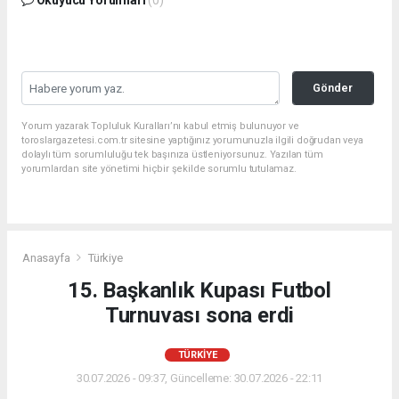
Gönder
Yorum yazarak Topluluk Kuralları’nı kabul etmiş bulunuyor ve
toroslargazetesi.com.tr sitesine yaptığınız yorumunuzla ilgili doğrudan veya
dolaylı tüm sorumluluğu tek başınıza üstleniyorsunuz. Yazılan tüm
yorumlardan site yönetimi hiçbir şekilde sorumlu tutulamaz.
Anasayfa
Türkiye
15. Başkanlık Kupası Futbol
Turnuvası sona erdi
TÜRKIYE
30.07.2026 - 09:37, Güncelleme: 30.07.2026 - 22:11