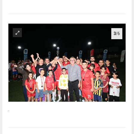
3
/6
.