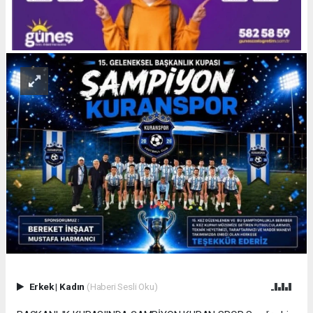
Erkek
|
Kadın
(Haberi Sesli Oku)