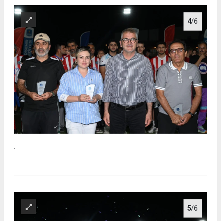
4
/6
.
5
/6