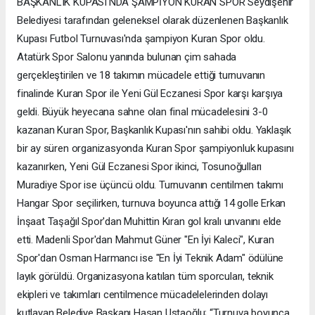
BAŞKANLIK KUPASI'NDA ŞAMPİYON KURAN SPOR Seydişehir
Belediyesi tarafından geleneksel olarak düzenlenen Başkanlık
Kupası Futbol Turnuvası'nda şampiyon Kuran Spor oldu.
Atatürk Spor Salonu yanında bulunan çim sahada
gerçekleştirilen ve 18 takımın mücadele ettiği turnuvanın
finalinde Kuran Spor ile Yeni Gül Eczanesi Spor karşı karşıya
geldi. Büyük heyecana sahne olan final mücadelesini 3-0
kazanan Kuran Spor, Başkanlık Kupası'nın sahibi oldu. Yaklaşık
bir ay süren organizasyonda Kuran Spor şampiyonluk kupasını
kazanırken, Yeni Gül Eczanesi Spor ikinci, Tosunoğulları
Muradiye Spor ise üçüncü oldu. Turnuvanın centilmen takımı
Hangar Spor seçilirken, turnuva boyunca attığı 14 golle Erkan
İnşaat Taşağıl Spor'dan Muhittin Kıran gol kralı unvanını elde
etti. Madenli Spor'dan Mahmut Güner "En İyi Kaleci", Kuran
Spor'dan Osman Harmancı ise "En İyi Teknik Adam" ödülüne
layık görüldü. Organizasyona katılan tüm sporcuları, teknik
ekipleri ve takımları centilmence mücadelelerinden dolayı
kutlayan Belediye Başkanı Hasan Ustaoğlu; “Turnuva boyunca