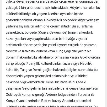
birlikte devam eden kazılarda açığa çıkan eserler günümüzden
yaklaşık 9 bin yıl öncesine ışık tutmaktadır. Höyükte var olan bu
kültürel birikintiye ait yaşam izlerinin aynı alan içinde
gözlemlenebiliyor olması Gökhöyük’ü bölgedeki diğer yerleşim
yerlerine kıyasla bir adım öne çıkarmaktadır. Bu şu anlama
gelmektedir, bölgede (Konya Çevresinde) bilinen arkeolojik
kazısı yapılan veya yapılmakta olan bir höyüğe veya bir
prehistorik dönem yerleşim yerini ziyaret ettiğinizde yalnızca
Neolitik ve Kalkolitik dönem veya Tunç Çağı gibi yalnız bir
dönem hakkında bilgi alınabiliyor olmasına karşın, Gökhöyük’ün
sahip olduğu 7 bin yıllık kültürel birikim ziyaretçiye Neolitik,
kalkolitik, Tunç ve Demir çağları hakkında bilgiler sunmakta bu
dönemlerin yaşam gelenekleri, teknolojileri ve kültürleri
hakkında bilgi vermektedir. Genel bir ifade ile burada ki
çalışmalar Seydişehir'in tarihini binlerce yıl geriye taşımaktadır.
Gökhöyük konumu gereği Akdeniz bölgesinden Toroslar ile
Konya Ovası üzerinden Batı ve kuzey Anadolu arasındaki