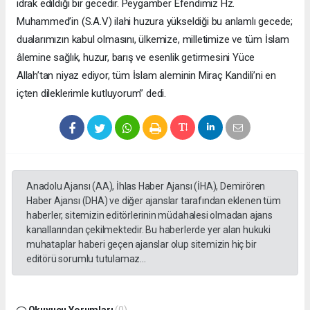
idrak edildiği bir gecedir. Peygamber Efendimiz Hz.
Muhammed’in (S.A.V) ilahi huzura yükseldiği bu anlamlı gecede;
dualarımızın kabul olmasını, ülkemize, milletimize ve tüm İslam
âlemine sağlık, huzur, barış ve esenlik getirmesini Yüce
Allah’tan niyaz ediyor, tüm İslam aleminin Miraç Kandili’ni en
içten dileklerimle kutluyorum” dedi.
Anadolu Ajansı (AA), İhlas Haber Ajansı (İHA), Demirören
Haber Ajansı (DHA) ve diğer ajanslar tarafından eklenen tüm
haberler, sitemizin editörlerinin müdahalesi olmadan ajans
kanallarından çekilmektedir. Bu haberlerde yer alan hukuki
muhataplar haberi geçen ajanslar olup sitemizin hiç bir
editörü sorumlu tutulamaz...
Okuyucu Yorumları
(0)