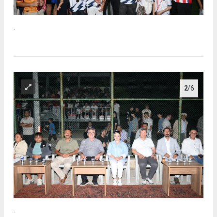
.
2
/6
.