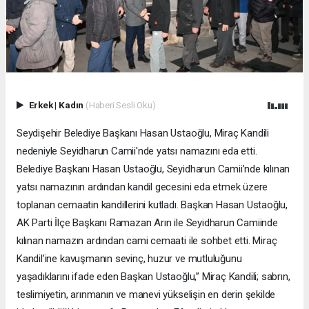
Erkek
|
Kadın
(Haberi Sesli Oku)
Seydişehir Belediye Başkanı Hasan Ustaoğlu, Miraç Kandili
nedeniyle Seyidharun Camii'nde yatsı namazını eda etti.
Belediye Başkanı Hasan Ustaoğlu, Seyidharun Camii’nde kılınan
yatsı namazının ardından kandil gecesini eda etmek üzere
toplanan cemaatin kandillerini kutladı. Başkan Hasan Ustaoğlu,
AK Parti İlçe Başkanı Ramazan Arın ile Seyidharun Camiinde
kılınan namazın ardından cami cemaati ile sohbet etti. Miraç
Kandil’ine kavuşmanın sevinç, huzur ve mutluluğunu
yaşadıklarını ifade eden Başkan Ustaoğlu,” Miraç Kandili; sabrın,
teslimiyetin, arınmanın ve manevi yükselişin en derin şekilde