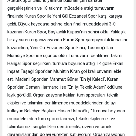
Atatürk Spor Salonu yanında bulunan çim sahada
gerçekleştirilen ve 18 takımın mücadele ettiği turnuvanın
finalinde Kuran Spor ile Yeni Gül Eczanesi Spor karşı karşıya
geldi. Büyük heyecana sahne olan final mücadelesini 3-0
kazanan Kuran Spor, Başkanlık Kupası'nın sahibi oldu. Yaklaşık
bir ay süren organizasyonda Kuran Spor şampiyonluk kupasını
kazanırken, Yeni Gül Eczanesi Spor ikinci, Tosunoğulları
Muradiye Spor ise üçüncü oldu. Turnuvanın centilmen takımı
Hangar Spor seçilirken, turnuva boyunca attığı 14 golle Erkan
İnşaat Taşağıl Spor'dan Muhittin Kıran gol kralı unvanını elde
etti. Madenli Spor'dan Mahmut Güner "En İyi Kaleci", Kuran
Spor'dan Osman Harmancı ise "En İyi Teknik Adam" ödülüne
layık görüldü. Organizasyona katılan tüm sporcuları, teknik
ekipleri ve takımları centilmence mücadelelerinden dolayı
kutlayan Belediye Başkanı Hasan Ustaoğlu; “Turnuva boyunca
mücadele eden tüm sporcularımızı, teknik ekiplerimizi ve
takımlarımızı sergiledikleri centilmenlik, özveri ve örnek
davranışlarından dolayı yürekten kutluyorum. Organizasyonun