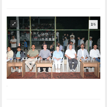
2
/6
.