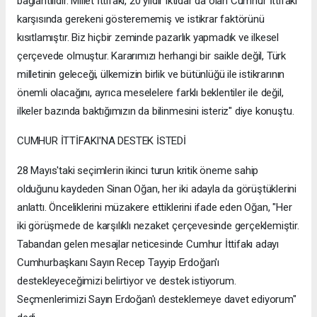
bağlantılıdır. Millet İttifakı, 20 yıldır iktidar da olan Cumhur İttifakı
karşısında gerekeni gösterememiş ve istikrar faktörünü
kısıtlamıştır. Biz hiçbir zeminde pazarlık yapmadık ve ilkesel
çerçevede olmuştur. Kararımızı herhangi bir saikle değil, Türk
milletinin geleceği, ülkemizin birlik ve bütünlüğü ile istikrarının
önemli olacağını, ayrıca meselelere farklı beklentiler ile değil,
ilkeler bazında baktığımızın da bilinmesini isteriz" diye konuştu.
CUMHUR İTTİFAKI'NA DESTEK İSTEDİ
28 Mayıs'taki seçimlerin ikinci turun kritik öneme sahip
olduğunu kaydeden Sinan Oğan, her iki adayla da görüştüklerini
anlattı. Önceliklerini müzakere ettiklerini ifade eden Oğan, "Her
iki görüşmede de karşılıklı nezaket çerçevesinde gerçeklemiştir.
Tabandan gelen mesajlar neticesinde Cumhur İttifakı adayı
Cumhurbaşkanı Sayın Recep Tayyip Erdoğan'ı
destekleyeceğimizi belirtiyor ve destek istiyorum.
Seçmenlerimizi Sayın Erdoğan'ı desteklemeye davet ediyorum"