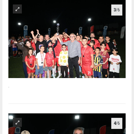
3
/6
.
4
/6