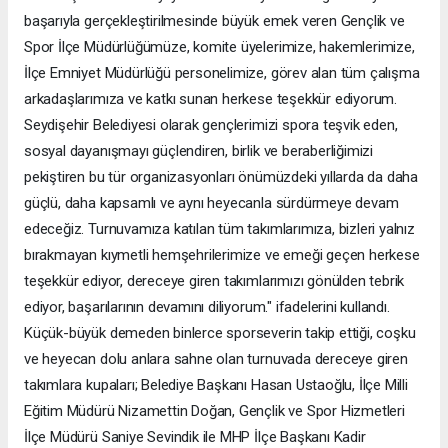
başarıyla gerçekleştirilmesinde büyük emek veren Gençlik ve
Spor İlçe Müdürlüğümüze, komite üyelerimize, hakemlerimize,
İlçe Emniyet Müdürlüğü personelimize, görev alan tüm çalışma
arkadaşlarımıza ve katkı sunan herkese teşekkür ediyorum.
Seydişehir Belediyesi olarak gençlerimizi spora teşvik eden,
sosyal dayanışmayı güçlendiren, birlik ve beraberliğimizi
pekiştiren bu tür organizasyonları önümüzdeki yıllarda da daha
güçlü, daha kapsamlı ve aynı heyecanla sürdürmeye devam
edeceğiz. Turnuvamıza katılan tüm takımlarımıza, bizleri yalnız
bırakmayan kıymetli hemşehrilerimize ve emeği geçen herkese
teşekkür ediyor, dereceye giren takımlarımızı gönülden tebrik
ediyor, başarılarının devamını diliyorum." ifadelerini kullandı.
Küçük-büyük demeden binlerce sporseverin takip ettiği, coşku
ve heyecan dolu anlara sahne olan turnuvada dereceye giren
takımlara kupaları; Belediye Başkanı Hasan Ustaoğlu, İlçe Milli
Eğitim Müdürü Nizamettin Doğan, Gençlik ve Spor Hizmetleri
İlçe Müdürü Saniye Sevindik ile MHP İlçe Başkanı Kadir