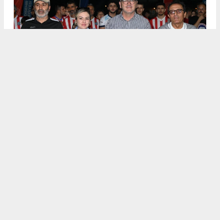
.
5
/6