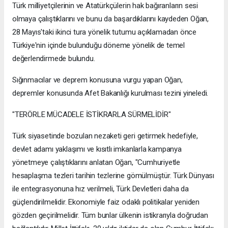
Türk milliyetçilerinin ve Atatürkçülerin hak bağıranların sesi
olmaya çalıştıklarını ve bunu da başardıklarını kaydeden Oğan,
28 Mayıs'taki ikinci tura yönelik tutumu açıklamadan önce
Türkiye'nin içinde bulunduğu döneme yönelik de temel
değerlendirmede bulundu.
Sığınmacılar ve deprem konusuna vurgu yapan Oğan,
depremler konusunda Afet Bakanlığı kurulması tezini yineledi.
"TERÖRLE MÜCADELE İSTİKRARLA SÜRMELİDİR"
Türk siyasetinde bozulan nezaketi geri getirmek hedefiyle,
devlet adamı yaklaşımı ve kısıtlı imkanlarla kampanya
yönetmeye çalıştıklarını anlatan Oğan, "Cumhuriyetle
hesaplaşma tezleri tarihin tezlerine gömülmüştür. Türk Dünyası
ile entegrasyonuna hız verilmeli, Türk Devletleri daha da
güçlendirilmelidir. Ekonomiyle faiz odaklı politikalar yeniden
gözden geçirilmelidir. Tüm bunlar ülkenin istikrarıyla doğrudan