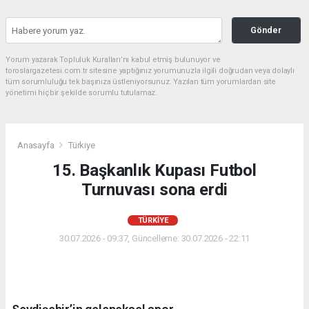
Gönder
Yorum yazarak Topluluk Kuralları’nı kabul etmiş bulunuyor ve
toroslargazetesi.com.tr sitesine yaptığınız yorumunuzla ilgili doğrudan veya dolaylı
tüm sorumluluğu tek başınıza üstleniyorsunuz. Yazılan tüm yorumlardan site
yönetimi hiçbir şekilde sorumlu tutulamaz.
Anasayfa
Türkiye
15. Başkanlık Kupası Futbol
Turnuvası sona erdi
TÜRKIYE
30.07.2026 - 09:37, Güncelleme: 30.07.2026 - 22:11