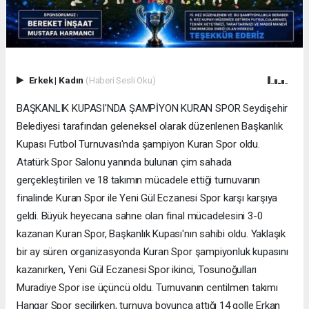
Erkek
|
Kadın
(Haberi Sesli Oku)
BAŞKANLIK KUPASI'NDA ŞAMPİYON KURAN SPOR Seydişehir
Belediyesi tarafından geleneksel olarak düzenlenen Başkanlık
Kupası Futbol Turnuvası'nda şampiyon Kuran Spor oldu.
Atatürk Spor Salonu yanında bulunan çim sahada
gerçekleştirilen ve 18 takımın mücadele ettiği turnuvanın
finalinde Kuran Spor ile Yeni Gül Eczanesi Spor karşı karşıya
geldi. Büyük heyecana sahne olan final mücadelesini 3-0
kazanan Kuran Spor, Başkanlık Kupası'nın sahibi oldu. Yaklaşık
bir ay süren organizasyonda Kuran Spor şampiyonluk kupasını
kazanırken, Yeni Gül Eczanesi Spor ikinci, Tosunoğulları
Muradiye Spor ise üçüncü oldu. Turnuvanın centilmen takımı
Hangar Spor seçilirken, turnuva boyunca attığı 14 golle Erkan