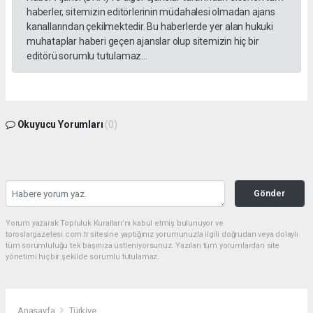
haberler, sitemizin editörlerinin müdahalesi olmadan ajans
kanallarından çekilmektedir. Bu haberlerde yer alan hukuki
muhataplar haberi geçen ajanslar olup sitemizin hiç bir
editörü sorumlu tutulamaz...
Okuyucu Yorumları
(0)
Gönder
Yorum yazarak Topluluk Kuralları’nı kabul etmiş bulunuyor ve
toroslargazetesi.com.tr sitesine yaptığınız yorumunuzla ilgili doğrudan veya dolaylı
tüm sorumluluğu tek başınıza üstleniyorsunuz. Yazılan tüm yorumlardan site
yönetimi hiçbir şekilde sorumlu tutulamaz.
Anasayfa
Türkiye