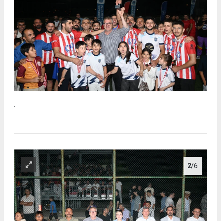
.
2
/6