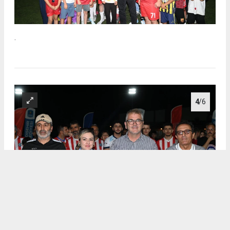
.
4
/6