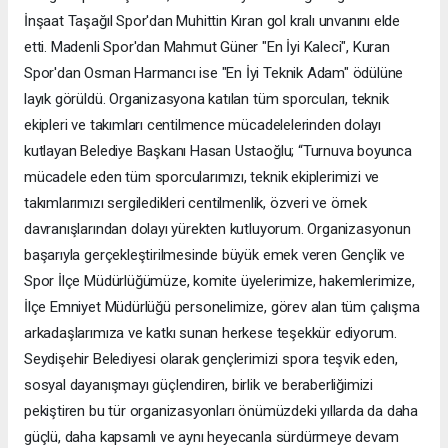
İnşaat Taşağıl Spor'dan Muhittin Kıran gol kralı unvanını elde
etti. Madenli Spor'dan Mahmut Güner "En İyi Kaleci", Kuran
Spor'dan Osman Harmancı ise "En İyi Teknik Adam" ödülüne
layık görüldü. Organizasyona katılan tüm sporcuları, teknik
ekipleri ve takımları centilmence mücadelelerinden dolayı
kutlayan Belediye Başkanı Hasan Ustaoğlu; “Turnuva boyunca
mücadele eden tüm sporcularımızı, teknik ekiplerimizi ve
takımlarımızı sergiledikleri centilmenlik, özveri ve örnek
davranışlarından dolayı yürekten kutluyorum. Organizasyonun
başarıyla gerçekleştirilmesinde büyük emek veren Gençlik ve
Spor İlçe Müdürlüğümüze, komite üyelerimize, hakemlerimize,
İlçe Emniyet Müdürlüğü personelimize, görev alan tüm çalışma
arkadaşlarımıza ve katkı sunan herkese teşekkür ediyorum.
Seydişehir Belediyesi olarak gençlerimizi spora teşvik eden,
sosyal dayanışmayı güçlendiren, birlik ve beraberliğimizi
pekiştiren bu tür organizasyonları önümüzdeki yıllarda da daha
güçlü, daha kapsamlı ve aynı heyecanla sürdürmeye devam