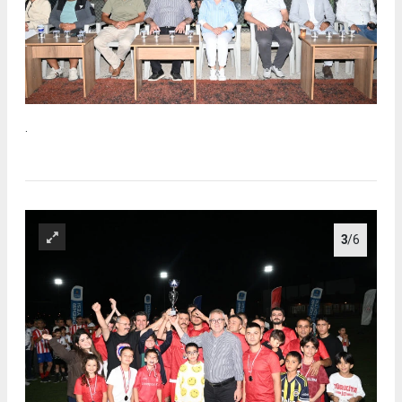
.
3
/6