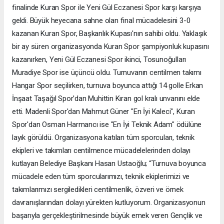
finalinde Kuran Spor ile Yeni Gül Eczanesi Spor karşı karşıya
geldi. Büyük heyecana sahne olan final mücadelesini 3-0
kazanan Kuran Spor, Başkanlık Kupası'nın sahibi oldu. Yaklaşık
bir ay süren organizasyonda Kuran Spor şampiyonluk kupasını
kazanırken, Yeni Gül Eczanesi Spor ikinci, Tosunoğulları
Muradiye Spor ise üçüncü oldu. Turnuvanın centilmen takımı
Hangar Spor seçilirken, turnuva boyunca attığı 14 golle Erkan
İnşaat Taşağıl Spor'dan Muhittin Kıran gol kralı unvanını elde
etti. Madenli Spor'dan Mahmut Güner "En İyi Kaleci", Kuran
Spor'dan Osman Harmancı ise "En İyi Teknik Adam" ödülüne
layık görüldü. Organizasyona katılan tüm sporcuları, teknik
ekipleri ve takımları centilmence mücadelelerinden dolayı
kutlayan Belediye Başkanı Hasan Ustaoğlu; “Turnuva boyunca
mücadele eden tüm sporcularımızı, teknik ekiplerimizi ve
takımlarımızı sergiledikleri centilmenlik, özveri ve örnek
davranışlarından dolayı yürekten kutluyorum. Organizasyonun
başarıyla gerçekleştirilmesinde büyük emek veren Gençlik ve