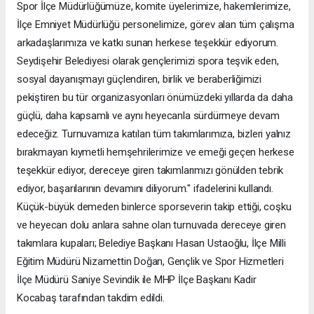
Spor İlçe Müdürlüğümüze, komite üyelerimize, hakemlerimize,
İlçe Emniyet Müdürlüğü personelimize, görev alan tüm çalışma
arkadaşlarımıza ve katkı sunan herkese teşekkür ediyorum.
Seydişehir Belediyesi olarak gençlerimizi spora teşvik eden,
sosyal dayanışmayı güçlendiren, birlik ve beraberliğimizi
pekiştiren bu tür organizasyonları önümüzdeki yıllarda da daha
güçlü, daha kapsamlı ve aynı heyecanla sürdürmeye devam
edeceğiz. Turnuvamıza katılan tüm takımlarımıza, bizleri yalnız
bırakmayan kıymetli hemşehrilerimize ve emeği geçen herkese
teşekkür ediyor, dereceye giren takımlarımızı gönülden tebrik
ediyor, başarılarının devamını diliyorum." ifadelerini kullandı.
Küçük-büyük demeden binlerce sporseverin takip ettiği, coşku
ve heyecan dolu anlara sahne olan turnuvada dereceye giren
takımlara kupaları; Belediye Başkanı Hasan Ustaoğlu, İlçe Milli
Eğitim Müdürü Nizamettin Doğan, Gençlik ve Spor Hizmetleri
İlçe Müdürü Saniye Sevindik ile MHP İlçe Başkanı Kadir
Kocabaş tarafından takdim edildi.