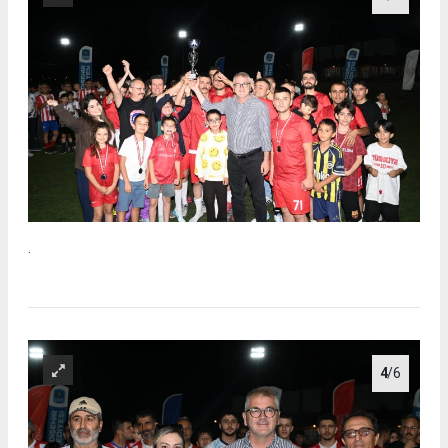
.
4
/6