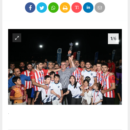
1
/6
.