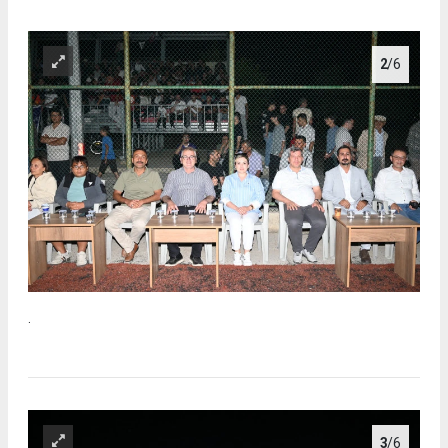
2
/6
.
3
/6