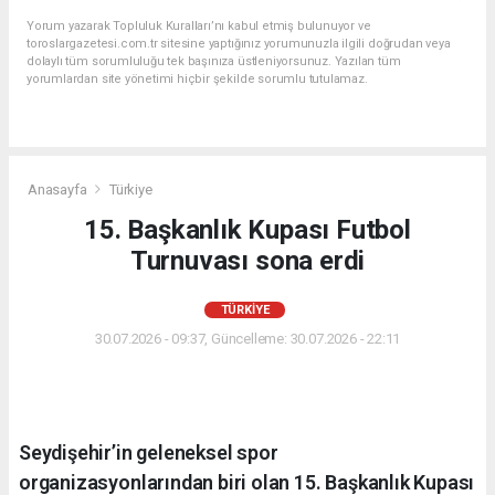
Yorum yazarak Topluluk Kuralları’nı kabul etmiş bulunuyor ve
toroslargazetesi.com.tr sitesine yaptığınız yorumunuzla ilgili doğrudan veya
dolaylı tüm sorumluluğu tek başınıza üstleniyorsunuz. Yazılan tüm
yorumlardan site yönetimi hiçbir şekilde sorumlu tutulamaz.
Anasayfa
Türkiye
15. Başkanlık Kupası Futbol
Turnuvası sona erdi
TÜRKIYE
30.07.2026 - 09:37, Güncelleme: 30.07.2026 - 22:11
Seydişehir’in geleneksel spor
organizasyonlarından biri olan 15. Başkanlık Kupası