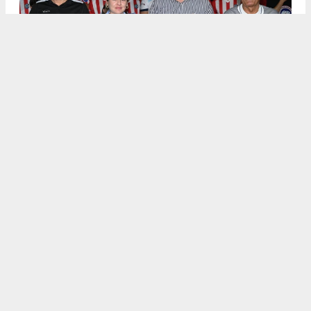
.
5
/6