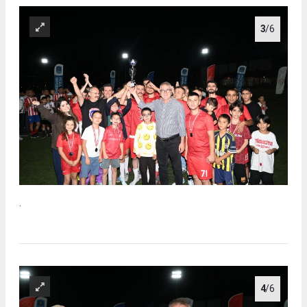
3
/6
.
4
/6