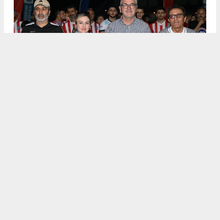
.
5
/6