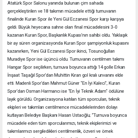
Atatürk Spor Salonu yanında bulunan çim sahada
gerçekleştirilen ve 18 takımın mücadele ettiği turnuvanın
finalinde Kuran Spor ile Yeni Gül Eczanesi Spor karşı karşıya
geldi. Büyük heyecana sahne olan final mücadelesini 3-0
kazanan Kuran Spor, Başkanlık Kupası'nın sahibi oldu. Yaklaşık
bir ay süren organizasyonda Kuran Spor şampiyonluk kupasını
kazanırken, Yeni Gül Eczanesi Spor ikinci, Tosunoğulları
Muradiye Spor ise üçüncü oldu. Turnuvanın centilmen takımı
Hangar Spor seçilirken, turnuva boyunca attığı 14 golle Erkan
İnşaat Taşağıl Spor'dan Muhittin Kıran gol kralı unvanını elde
etti. Madenli Spor'dan Mahmut Güner "En İyi Kaleci", Kuran
Spor'dan Osman Harmancı ise "En İyi Teknik Adam" ödülüne
layık görüldü. Organizasyona katılan tüm sporcuları, teknik
ekipleri ve takımları centilmence mücadelelerinden dolayı
kutlayan Belediye Başkanı Hasan Ustaoğlu; “Turnuva boyunca
mücadele eden tüm sporcularımızı, teknik ekiplerimizi ve
takımlarımızı sergiledikleri centilmenlik, özveri ve örnek