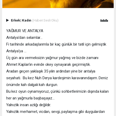
Erkek
|
Kadın
(Haberi Sesli Oku)
YAĞMUR VE ANTALYA
Antalya’dan selamlar…
Fi tarihinde arkadaşlarımla bir kaç günlük bir tatil için gelmiştik
Antalya’ya …
Üç gün ara vermeksizin yağmur yağmış ve bizde zamanı
Ahmet Kaplan’ın evinde okey oynayarak geçirmiştik.
Aradan geçen yaklaşık 35 yılın ardından yine bir antalya
seyahati. Bu kez Nuh Derya kardeşimin karavanındayım. Deniz
önümde kah dalgalı kah durgun.
Bu kez oyun oynamıyoruz, çünkü sohbetlerimizin dışında kalan
her an yağmurla başbaşayız…
Yalnızlık insan azlığı değildir.
Yalnızlık merhamet, vicdan, sevgi, paylaşma gibi duygulardan