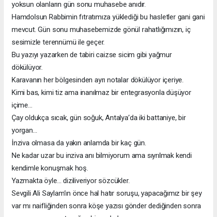
yoksun olanların gün sonu muhasebe anıdır.
Hamdolsun Rabbimin fıtratımıza yüklediği bu hasletler gani gani
mevcut. Gün sonu muhasebemizde gönül rahatlığımızın, iç
sesimizle terennümü ile geçer.
Bu yazıyı yazarken de tabiri caizse sicim gibi yağmur
dökülüyor.
Karavanın her bölgesinden ayrı notalar dökülüyor içeriye.
Kimi bas, kimi tiz ama inanılmaz bir entegrasyonla düşüyor
içime…
Çay oldukça sıcak, gün soğuk, Antalya’da iki battaniye, bir
yorgan…
İnziva olmasa da yakın anlamda bir kaç gün.
Ne kadar uzar bu inziva anı bilmiyorum ama sıyrılmak kendi
kendimle konuşmak hoş.
Yazmakta öyle… diziliveriyor sözcükler.
Sevgili Ali Saylam’ın önce hal hatır soruşu, yapacağımız bir şey
var mı naifliğinden sonra köşe yazısı gönder dediğinden sonra