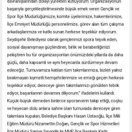
davranışlarından dolayı yürekten kutluyorum. Organizasyonun
başarıyla gerçekleştirilmesinde büyük emek veren Gençlik ve
Spor İlçe Müdürlüğümüze, komite üyelerimize, hakemlerimize,
İlçe Emniyet Müdürlüğü personelimize, görev alan tüm çalışma
arkadaşlarımıza ve katkı sunan herkese teşekkür ediyorum.
Seydişehir Belediyesi olarak gençlerimizi spora teşvik eden,
sosyal dayanışmayı güçlendiren, birlik ve beraberliğimizi
pekiştiren bu tür organizasyonları önümüzdeki yıllarda da daha
güçlü, daha kapsamlı ve aynı heyecanla sürdürmeye devam
edeceğiz. Turnuvamıza katılan tüm takımlarımıza, bizleri yalnız
bırakmayan kıymetli hemşehrilerimize ve emeği geçen herkese
teşekkür ediyor, dereceye giren takımlarımızı gönülden tebrik
ediyor, başarılarının devamını diliyorum." ifadelerini kullandı.
Küçük-büyük demeden binlerce sporseverin takip ettiği, coşku
ve heyecan dolu anlara sahne olan turnuvada dereceye giren
takımlara kupaları; Belediye Başkanı Hasan Ustaoğlu, İlçe Milli
Eğitim Müdürü Nizamettin Doğan, Gençlik ve Spor Hizmetleri
İlçe Müdürü Saniye Sevindik ile MHP İlçe Başkanı Kadir