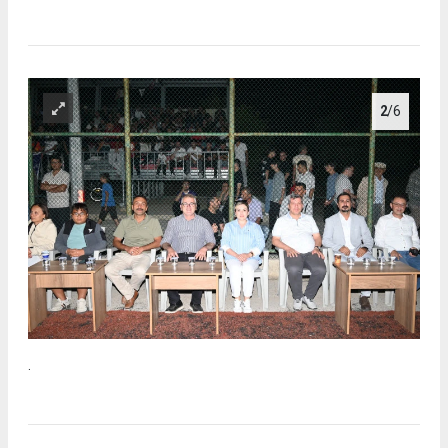
2
/6
.