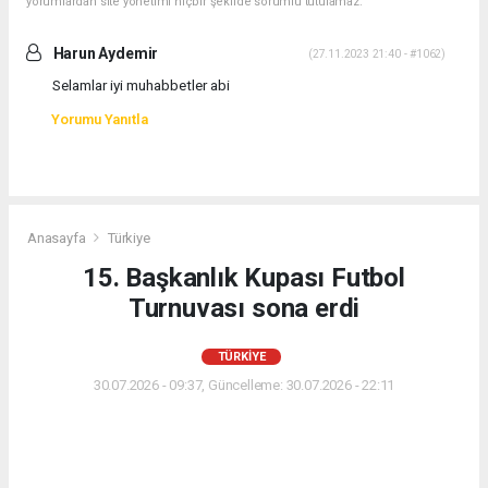
yorumlardan site yönetimi hiçbir şekilde sorumlu tutulamaz.
Harun Aydemir
(27.11.2023 21:40 - #1062)
Selamlar iyi muhabbetler abi
Yorumu Yanıtla
Anasayfa
Türkiye
15. Başkanlık Kupası Futbol
Turnuvası sona erdi
TÜRKIYE
30.07.2026 - 09:37, Güncelleme: 30.07.2026 - 22:11