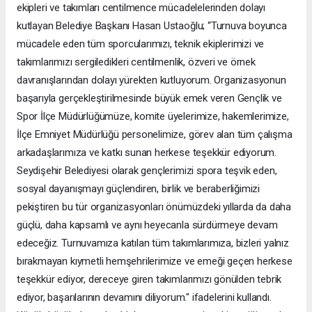
ekipleri ve takımları centilmence mücadelelerinden dolayı
kutlayan Belediye Başkanı Hasan Ustaoğlu; “Turnuva boyunca
mücadele eden tüm sporcularımızı, teknik ekiplerimizi ve
takımlarımızı sergiledikleri centilmenlik, özveri ve örnek
davranışlarından dolayı yürekten kutluyorum. Organizasyonun
başarıyla gerçekleştirilmesinde büyük emek veren Gençlik ve
Spor İlçe Müdürlüğümüze, komite üyelerimize, hakemlerimize,
İlçe Emniyet Müdürlüğü personelimize, görev alan tüm çalışma
arkadaşlarımıza ve katkı sunan herkese teşekkür ediyorum.
Seydişehir Belediyesi olarak gençlerimizi spora teşvik eden,
sosyal dayanışmayı güçlendiren, birlik ve beraberliğimizi
pekiştiren bu tür organizasyonları önümüzdeki yıllarda da daha
güçlü, daha kapsamlı ve aynı heyecanla sürdürmeye devam
edeceğiz. Turnuvamıza katılan tüm takımlarımıza, bizleri yalnız
bırakmayan kıymetli hemşehrilerimize ve emeği geçen herkese
teşekkür ediyor, dereceye giren takımlarımızı gönülden tebrik
ediyor, başarılarının devamını diliyorum." ifadelerini kullandı.