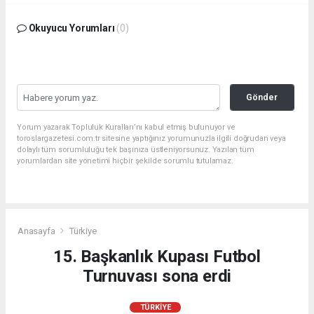
Okuyucu Yorumları
(0)
Gönder
Yorum yazarak Topluluk Kuralları’nı kabul etmiş bulunuyor ve
toroslargazetesi.com.tr sitesine yaptığınız yorumunuzla ilgili doğrudan veya
dolaylı tüm sorumluluğu tek başınıza üstleniyorsunuz. Yazılan tüm
yorumlardan site yönetimi hiçbir şekilde sorumlu tutulamaz.
Anasayfa
Türkiye
15. Başkanlık Kupası Futbol
Turnuvası sona erdi
TÜRKIYE