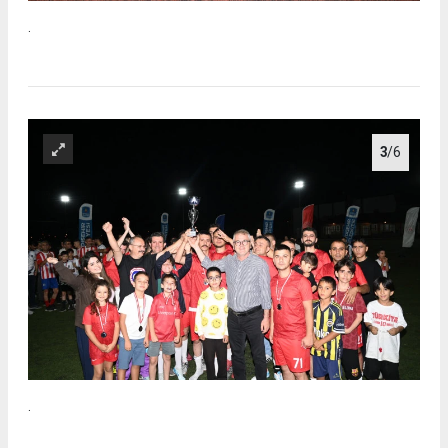
.
3
/6
.