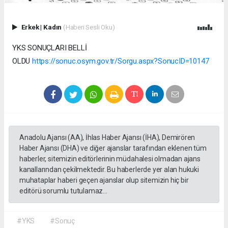
Erkek
|
Kadın
(Haberi Sesli Oku)
YKS SONUÇLARI BELLİ
OLDU
https://sonuc.osym.gov.tr/Sorgu.aspx?SonucID=10147
Anadolu Ajansı (AA), İhlas Haber Ajansı (İHA), Demirören
Haber Ajansı (DHA) ve diğer ajanslar tarafından eklenen tüm
haberler, sitemizin editörlerinin müdahalesi olmadan ajans
kanallarından çekilmektedir. Bu haberlerde yer alan hukuki
muhataplar haberi geçen ajanslar olup sitemizin hiç bir
editörü sorumlu tutulamaz...
#YKS
#Sonuç