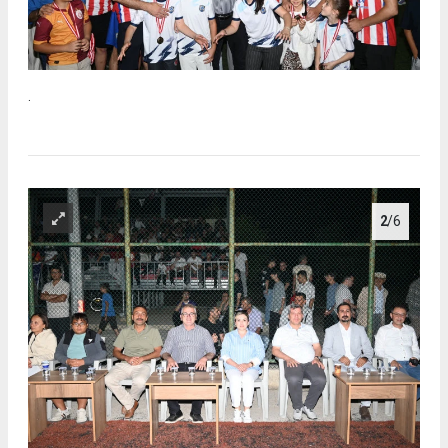
.
2
/6