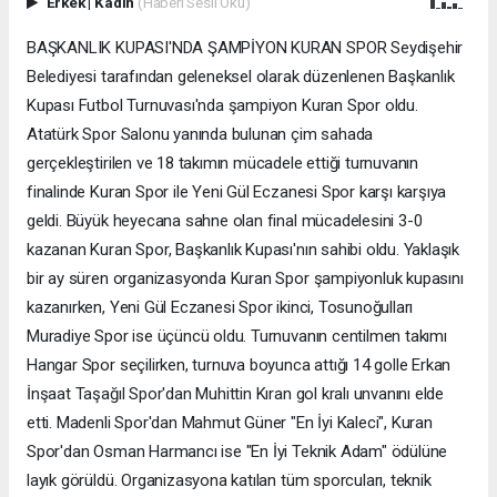
Erkek
|
Kadın
(Haberi Sesli Oku)
BAŞKANLIK KUPASI'NDA ŞAMPİYON KURAN SPOR Seydişehir
Belediyesi tarafından geleneksel olarak düzenlenen Başkanlık
Kupası Futbol Turnuvası'nda şampiyon Kuran Spor oldu.
Atatürk Spor Salonu yanında bulunan çim sahada
gerçekleştirilen ve 18 takımın mücadele ettiği turnuvanın
finalinde Kuran Spor ile Yeni Gül Eczanesi Spor karşı karşıya
geldi. Büyük heyecana sahne olan final mücadelesini 3-0
kazanan Kuran Spor, Başkanlık Kupası'nın sahibi oldu. Yaklaşık
bir ay süren organizasyonda Kuran Spor şampiyonluk kupasını
kazanırken, Yeni Gül Eczanesi Spor ikinci, Tosunoğulları
Muradiye Spor ise üçüncü oldu. Turnuvanın centilmen takımı
Hangar Spor seçilirken, turnuva boyunca attığı 14 golle Erkan
İnşaat Taşağıl Spor'dan Muhittin Kıran gol kralı unvanını elde
etti. Madenli Spor'dan Mahmut Güner "En İyi Kaleci", Kuran
Spor'dan Osman Harmancı ise "En İyi Teknik Adam" ödülüne
layık görüldü. Organizasyona katılan tüm sporcuları, teknik