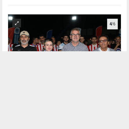
4
/6
.