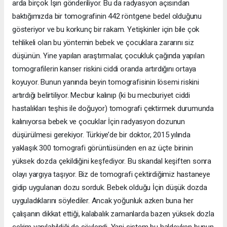
arda birçok Işın gönderiliyor. Bu da radyasyon açısından
baktığımızda bir tomografinin 442 röntgene bedel olduğunu
gösteriyor ve bu korkunç bir rakam. Yetişkinler için bile çok
tehlikeli olan bu yöntemin bebek ve çocuklara zararını siz
düşünün. Yine yapılan araştırmalar, çocukluk çağında yapılan
tomografilerin kanser riskini ciddi oranda artırdığını ortaya
koyuyor. Bunun yanında beyin tomografisinin lösemi riskini
artırdığı belirtiliyor. Mecbur kalınıp (ki bu mecburiyet ciddi
hastalıkları teşhis ile doğuyor) tomografi çektirmek durumunda
kalınıyorsa bebek ve çocuklar İçin radyasyon dozunun
düşürülmesi gerekiyor. Türkiye’de bir doktor, 2015 yılında
yaklaşık 300 tomografi görüntüsünden en az üçte birinin
yüksek dozda çekildiğini keşfediyor. Bu skandal keşiften sonra
olayı yargıya taşıyor. Biz de tomografi çektirdiğimiz hastaneye
gidip uygulanan dozu sorduk. Bebek olduğu İçin düşük dozda
uyguladıklarını söylediler. Ancak yoğunluk azken buna her
çalışanın dikkat ettiği, kalabalık zamanlarda bazen yüksek dozla
çekim yapılabildiği de söylendi. Yani sistem bu haldeyken bunun