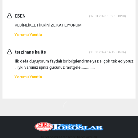
ESEN
(12.01.2023 19:28 - #190)
KESİNLİKLE FİKRİNİZE KATILIYORUM
Yorumu Yanıtla
terzihane kalite
(13.03.2024 14:15 - #236)
İlk defa duyuyorum faydalı bir bilgilendirme yazısı çok tşk ediyoruz
.. iyki varsınız işiniz gücünüz rastgele ...............
Yorumu Yanıtla
haber paketi
haber scripti
haber yazılımı