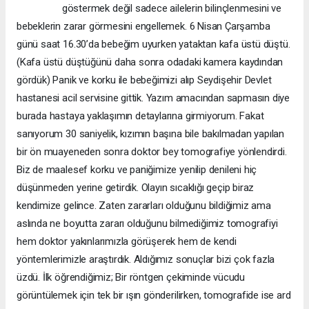
göstermek değil sadece ailelerin bilinçlenmesini ve
bebeklerin zarar görmesini engellemek. 6 Nisan Çarşamba
günü saat 16.30’da bebeğim uyurken yataktan kafa üstü düştü.
(Kafa üstü düştüğünü daha sonra odadaki kamera kaydından
gördük) Panik ve korku ile bebeğimizi alıp Seydişehir Devlet
hastanesi acil servisine gittik. Yazım amacından sapmasın diye
burada hastaya yaklaşımın detaylarına girmiyorum. Fakat
sanıyorum 30 saniyelik, kızımın başına bile bakılmadan yapılan
bir ön muayeneden sonra doktor bey tomografiye yönlendirdi.
Biz de maalesef korku ve paniğimize yenilip denileni hiç
düşünmeden yerine getirdik. Olayın sıcaklığı geçip biraz
kendimize gelince. Zaten zararları olduğunu bildiğimiz ama
aslında ne boyutta zararı olduğunu bilmediğimiz tomografiyi
hem doktor yakınlarımızla görüşerek hem de kendi
yöntemlerimizle araştırdık. Aldığımız sonuçlar bizi çok fazla
üzdü. İlk öğrendiğimiz; Bir röntgen çekiminde vücudu
görüntülemek için tek bir ışın gönderilirken, tomografide ise ard