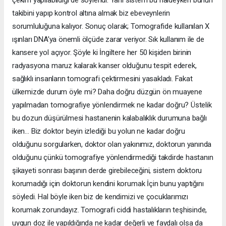
takibini yapıp kontrol altına almak biz ebeveynlerin
sorumluluğuna kalıyor. Sonuç olarak; Tomografide kullanılan X
ışınları DNA’ya önemli ölçüde zarar veriyor. Sık kullanım ile de
kansere yol açıyor. Şöyle ki İngiltere her 50 kişiden birinin
radyasyona maruz kalarak kanser olduğunu tespit ederek,
sağlıklı insanların tomografi çektirmesini yasakladı. Fakat
ülkemizde durum öyle mi? Daha doğru düzgün ön muayene
yapılmadan tomografiye yönlendirmek ne kadar doğru? Üstelik
bu dozun düşürülmesi hastanenin kalabalıklık durumuna bağlı
iken… Biz doktor beyin izlediği bu yolun ne kadar doğru
olduğunu sorgularken, doktor olan yakınımız, doktorun yanında
olduğunu çünkü tomografiye yönlendirmediği takdirde hastanın
şikayeti sonrası başının derde girebileceğini, sistem doktoru
korumadığı için doktorun kendini korumak İçin bunu yaptığını
söyledi. Hal böyle iken biz de kendimizi ve çocuklarımızı
korumak zorundayız. Tomografi ciddi hastalıkların teşhisinde,
uygun doz ile yapıldığında ne kadar değerli ve faydalı olsa da