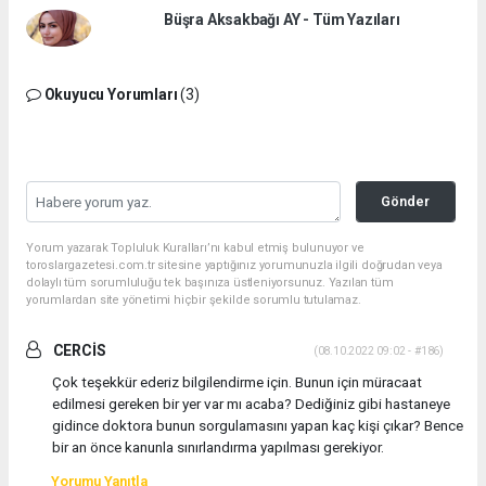
Büşra Aksakbağı AY - Tüm Yazıları
Okuyucu Yorumları
(3)
Gönder
Yorum yazarak Topluluk Kuralları’nı kabul etmiş bulunuyor ve
toroslargazetesi.com.tr sitesine yaptığınız yorumunuzla ilgili doğrudan veya
dolaylı tüm sorumluluğu tek başınıza üstleniyorsunuz. Yazılan tüm
yorumlardan site yönetimi hiçbir şekilde sorumlu tutulamaz.
CERCİS
(08.10.2022 09:02 - #186)
Çok teşekkür ederiz bilgilendirme için. Bunun için müracaat
edilmesi gereken bir yer var mı acaba? Dediğiniz gibi hastaneye
gidince doktora bunun sorgulamasını yapan kaç kişi çıkar? Bence
bir an önce kanunla sınırlandırma yapılması gerekiyor.
Yorumu Yanıtla