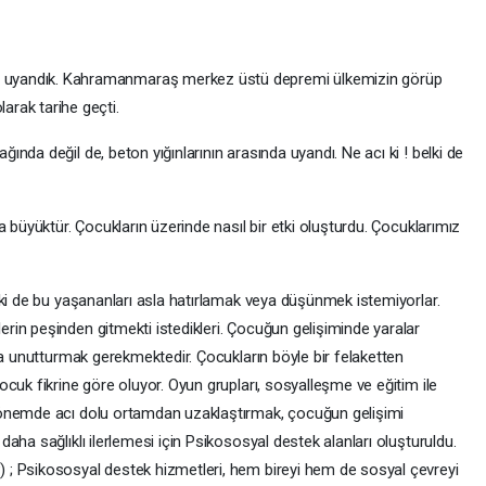
e uyandık. Kahramanmaraş merkez üstü depremi ülkemizin görüp
larak tarihe geçti.
nda değil de, beton yığınlarının arasında uyandı. Ne acı ki ! belki de
 büyüktür. Çocukların üzerinde nasıl bir etki oluşturdu. Çocuklarımız
lki de bu yaşananları asla hatırlamak veya düşünmek istemiyorlar.
in peşinden gitmekti istedikleri. Çocuğun gelişiminde yaralar
sa unutturmak gerekmektedir. Çocukların böyle bir felaketten
cuk fikrine göre oluyor. Oyun grupları, sosyalleşme ve eğitim ile
dönemde acı dolu ortamdan uzaklaştırmak, çocuğun gelişimi
aha sağlıklı ilerlemesi için Psikososyal destek alanları oluşturuldu.
; Psikososyal destek hizmetleri, hem bireyi hem de sosyal çevreyi