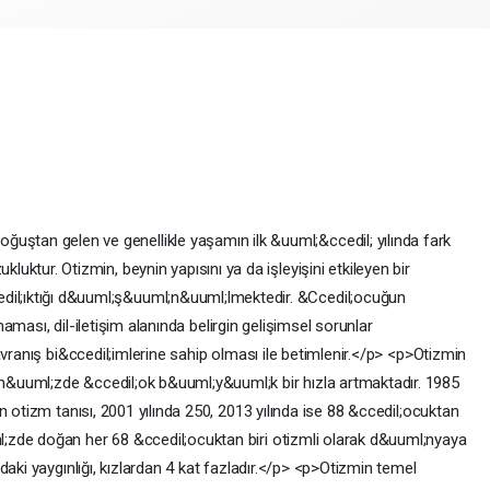
uştan gelen ve genellikle yaşamın ilk &uuml;&ccedil; yılında fark
kluktur. Otizmin, beynin yapısını ya da işleyişini etkileyen bir
dil;ıktığı d&uuml;ş&uuml;n&uuml;lmektedir. &Ccedil;ocuğun
amaması, dil-iletişim alanında belirgin gelişimsel sorunlar
avranış bi&ccedil;imlerine sahip olması ile betimlenir.</p> <p>Otizmin
&uuml;zde &ccedil;ok b&uuml;y&uuml;k bir hızla artmaktadır. 1985
n otizm tanısı, 2001 yılında 250, 2013 yılında ise 88 &ccedil;ocuktan
zde doğan her 68 &ccedil;ocuktan biri otizmli olarak d&uuml;nyaya
aki yaygınlığı, kızlardan 4 kat fazladır.</p> <p>Otizmin temel