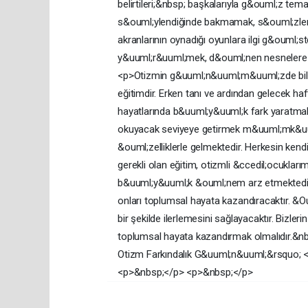
belirtileri;&nbsp; başkalarıyla g&ouml;z tema
s&ouml;ylendiğinde bakmamak, s&ouml;zleri
akranlarının oynadığı oyunlara ilgi g&ouml
y&uuml;r&uuml;mek, d&ouml;nen nesnelere karş
<p>Otizmin g&uuml;n&uuml;m&uuml;zde bilinen
eğitimdir. Erken tanı ve ardından gelecek ha
hayatlarında b&uuml;y&uuml;k fark yaratmak, s
okuyacak seviyeye getirmek m&uuml;mk&uuml
&ouml;zelliklerle gelmektedir. Herkesin kendi
gerekli olan eğitim, otizmli &ccedil;ocuklar
b&uuml;y&uuml;k &ouml;nem arz etmektedir. B
onları toplumsal hayata kazandıracaktır. &Oum
bir şekilde ilerlemesini sağlayacaktır. Bizle
toplumsal hayata kazandırmak olmalıdır.&
Otizm Farkındalık G&uuml;n&uuml;&rsquo; </
<p>&nbsp;</p> <p>&nbsp;</p>