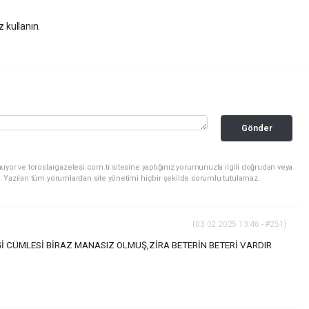
z kullanın.
Gönder
uyor ve toroslargazetesi.com.tr sitesine yaptığınız yorumunuzla ilgili doğrudan veya
. Yazılan tüm yorumlardan site yönetimi hiçbir şekilde sorumlu tutulamaz.
(03.02.2025 13:46 - #251)
İ CÜMLESİ BİRAZ MANASIZ OLMUŞ,ZİRA BETERİN BETERİ VARDIR