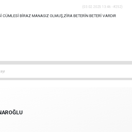
(03.02.2025 13:46 - #252)
İ CÜMLESİ BİRAZ MANASIZ OLMUŞ,ZİRA BETERİN BETERİ VARDIR
tayı
INAROĞLU