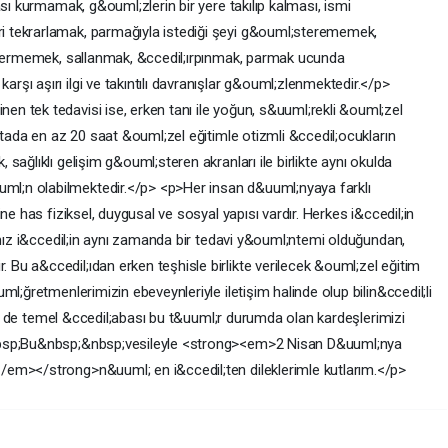
sı kurmamak, g&ouml;zlerin bir yere takılıp kalması, ismi
 tekrarlamak, parmağıyla istediği şeyi g&ouml;sterememek,
;stermemek, sallanmak, &ccedil;ırpınmak, parmak ucunda
ı aşırı ilgi ve takıntılı davranışlar g&ouml;zlenmektedir.</p>
 tek tedavisi ise, erken tanı ile yoğun, s&uuml;rekli &ouml;zel
ftada en az 20 saat &ouml;zel eğitimle otizmli &ccedil;ocukların
ağlıklı gelişim g&ouml;steren akranları ile birlikte aynı okulda
;n olabilmektedir.</p> <p>Her insan d&uuml;nyaya farklı
ne has fiziksel, duygusal ve sosyal yapısı vardır. Herkes i&ccedil;in
ımız i&ccedil;in aynı zamanda bir tedavi y&ouml;ntemi olduğundan,
u a&ccedil;ıdan erken teşhisle birlikte verilecek &ouml;zel eğitim
l;ğretmenlerimizin ebeveynleriyle iletişim halinde olup bilin&ccedil;li
rin de temel &ccedil;abası bu t&uuml;r durumda olan kardeşlerimizi
nbsp;Bu&nbsp;&nbsp;vesileyle <strong><em>2 Nisan D&uuml;nya
em></strong>n&uuml; en i&ccedil;ten dileklerimle kutlarım.</p>