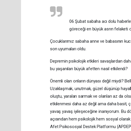
06 Şubat sabaha acı dolu haberl
göreceği en büyük asrın felaketi o
Çocuklarımız sabaha anne ve babasının kucağı
son uyumaları oldu.
Depremin psikolojik etkileri savaşlardan daha
bu yaşanılan büyük afetten nasıl etkilendi?
Önemli olan onların dünyası değil miydi? Be
Uzaklaşmak, unutmak, güzel düşünüp hayaller
oluştu, yaraları sarmak ve olanları az da ol
etkilenmesi daha az değil ama daha basit, ço
yavaş yavaş iyileşeceğine inanıyorum. Bu 
açısından hem psikolojik hem sosyal olarak d
Afet Psikososyal Destek Platformu (APDEP) 