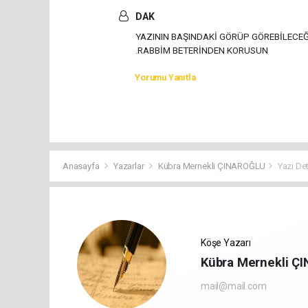
DAK
YAZININ BAŞINDAKİ GÖRÜP GÖREBİLECEĞ
.RABBİM BETERİNDEN KORUSUN
Yorumu Yanıtla
Anasayfa
Yazarlar
Kübra Mernekli ÇINAROĞLU
Yazı De
Köşe Yazarı
Kübra Mernekli Ç
mail@mail.com