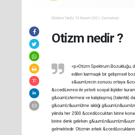
Ekleme Tarihi: 13 Kasım 2021 -Cumartesi
Otizm nedir ?
<p>Otizm Spektrum Bozukluğu, doğ
edilen karmaşık bir gelişimsel bozu
s&uuml;recin sonucu ortaya &cce
&ccedil;evresi ile yeterli sosyal ilişkiler kur
g&ouml;stermesi ve kalıplaşmış (takıntılı) d
g&ouml;r&uuml;lme sıklığı g&uuml;n&uuml;m
yılında her 2500 &ccedil;ocuktan birine kona
birine denk gelirken g&uuml;n&uuml;m&uuml;
gelmektedir. Otizmin erkek &ccedil;ocuklarınd