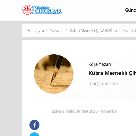
Günc
Anasayfa
Yazarlar
Kübra Mernekli ÇINAROĞLU
Yazı De
Köşe Yazarı
Kübra Mernekli Ç
mail@mail.com
Ekleme Tarihi: 09 Mart 2023 -Perşembe