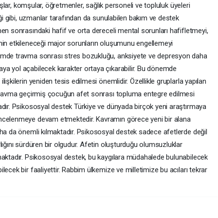
daşlar, komşular, öğretmenler, sağlık personeli ve topluluk üyeleri
iği gibi, uzmanlar tarafından da sunulabilen bakım ve destek
en sonrasındaki hafif ve orta dereceli mental sorunları hafifletmeyi,
inin etkileneceği major sorunların oluşumunu engellemeyi
nemde travma sonrası stres bozukluğu, anksiyete ve depresyon daha
ya yol açabilecek karakter ortaya çıkarabilir. Bu dönemde
işkilerin yeniden tesis edilmesi önemlidir. Özellikle gruplarla yapılan
e travma geçirmiş çocuğun afet sonrası topluma entegre edilmesi
adır. Psikososyal destek Türkiye ve dünyada birçok yeni araştırmaya
incelenmeye devam etmektedir. Kavramın görece yeni bir alana
aha da önemli kılmaktadır. Psikososyal destek sadece afetlerde değil
lığını sürdüren bir olgudur. Afetin oluşturduğu olumsuzluklar
maktadır. Psikososyal destek, bu kaygılara müdahalede bulunabilecek
ecek bir faaliyettir. Rabbim ülkemize ve milletimize bu acıları tekrar