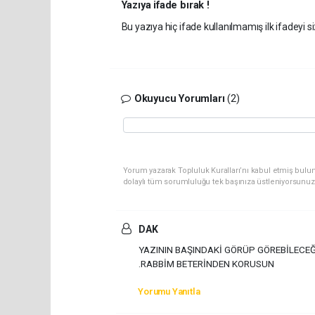
Yazıya ifade bırak !
Bu yazıya hiç ifade kullanılmamış ilk ifadeyi si
Okuyucu Yorumları
(2)
Yorum yazarak Topluluk Kuralları’nı kabul etmiş bulun
dolaylı tüm sorumluluğu tek başınıza üstleniyorsunuz
DAK
YAZININ BAŞINDAKİ GÖRÜP GÖREBİLECEĞ
.RABBİM BETERİNDEN KORUSUN
Yorumu Yanıtla