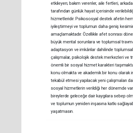
etkileyen; bakım verenler, aile fertleri, arka
tarafından günlük hayat içerisinde verilebild
hizmetleridir. Psikososyal destek afetin hem
iyileştirmeyi ve toplumun daha geniş kesim
amaçlamaktadır. Özellikle afet sonrası dö
büyük mental sorunlara ve toplumsal travma
adaptasyon ve imkânlar dahilinde toplumsal il
çalışmalar, psikolojik destek merkezleri v
önemli bir sosyal hizmet karakteri taşımakt
konu olmakta ve akademik bir konu olarak 
tekabül etmesi yapılacak yeni çalışmaları d
sosyal hizmetlerin verildiği her dönemde var
bireylerde geleceğe dair kaygılara sebep ol
ve toplumun yeniden inşasına katkı sağlayabil
yaşatmasın.