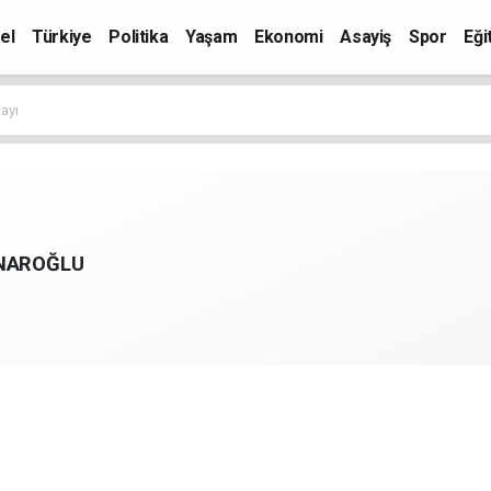
el
Türkiye
Politika
Yaşam
Ekonomi
Asayiş
Spor
Eği
tayı
INAROĞLU