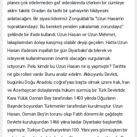
planını çok irdelemeden gaf videolarında izlerken bir cümleye
aklım takıldı. Oradan da tarihi bir şahsiyetin hikâyesini
anlatacağım. Bir siyasi liderimiz Zonguldak’ta “Uzun Hasan’ın
topraklarındayız. Bu bereketi yeniden yakalamak zorundayız”
şeklinde bir ifade kullandı. Uzun Hasan ve Uzun Mehmet,
lakaplarından dolayı karışmış olabilir deyip geçelim. Hatta Uzun
Hasan ifadesini inşallah bir gün Diyarbakır’da bilerek ve
isteyerek kullanılmasının önemli olacağını vurgulamak
istiyorum. Peki, kimdir bu Uzun Hasan ne iş yapmıştır? Tarihte
ne gibi rolleri vardır. Bunu analiz edelim. Akkoyunlu Devleti,
bugünkü Doğu Anadolu coğrafyası başta olmak üzere Irak, İran
ve Azerbaycan dolaylarında hüküm sürmüş bir Türk Devletidir.
Kara Yülük Osman Bey tarafından 1403 yılında Oğuzların
Bayındır boyundan Türkmenler tarafından kurulmuştur. Uzun
Hasan, Osman Bey’in torunu olup Fatih dönemi ile çağdaştır.
Devlete kuruluşundan 1466 yılına kadar Diyarbakır başkentlik
yapmıştır. Türkiye Cumhuriyetinin 100. Yılını yeni görmüşken bir