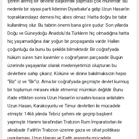
şehrin altmış bir devlete başkentlik yapması çok mühimdir. Bu
nedenle bir siyasi parti liderinin Diyarbakır’a gidip Uzun Hasan’ın
topraklarındayız demesi hiç abes olmaz. Hatta doğru bir tabir
kullanılmış olur. Bu tabirin önemi bana göre şudur: Son yıllarda
Doğu ve Güneydoğu Anadolu’da Türklerin hiç olmadığına hatta
hiç yaşamadığına dair yoğun bir propaganda vardır. Halkın
çoğunluğu da bunu bu şekilde bilmektedir. Bir coğrafyada
hüküm süren tüm kavimler o coğrafyanın parçasıdır. Bugün
üzerinde yaşayanlar olarak medeniyetimizi oluşturan bu
devletlere sahip çıkarız. Köküne ve dinine bakılmaksızın hepsi
“Biz” iz ve “Bir”iz. Ama bir coğrafyada geçmişte devlet kurmuş
bir toplumun mirasını inkâr etmemiz mümkün değildir. Bunu
ifade ettikten sonra Uzun Hasan’ın icraatını kısaca anlatalım.
Uzun Hasan, Karakoyunlu ve Timur devletleri ile mücadele
etmiştir. 1466 yılında Tebriz şehrini ele geçirip başkent
yapmıştır. Hanımı tarafından Trabzon Rum İmparatorları ile
akrabadır. Fatih’in Trabzon üzerine gaza ve cihat politikası
uygulaması, Uzun Hasan ve Fatih arasında mücadele