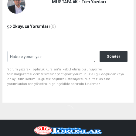
MUSTAFA AK - Tüm Yazıları
Okuyucu Yorumları
(0)
Gönder
Yorum yazarak Topluluk Kuralları’nı kabul etmiş bulunuyor ve
toroslargazetesi.com.tr sitesine yaptığınız yorumunuzla ilgili doğrudan veya
dolaylı tüm sorumluluğu tek başınıza üstleniyorsunuz. Yazılan tüm
yorumlardan site yönetimi hiçbir şekilde sorumlu tutulamaz.