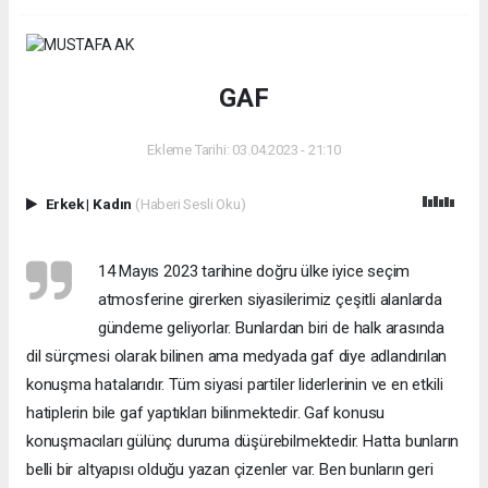
GAF
Ekleme Tarihi: 03.04.2023 - 21:10
Erkek
|
Kadın
(Haberi Sesli Oku)
14 Mayıs 2023 tarihine doğru ülke iyice seçim
atmosferine girerken siyasilerimiz çeşitli alanlarda
gündeme geliyorlar. Bunlardan biri de halk arasında
dil sürçmesi olarak bilinen ama medyada gaf diye adlandırılan
konuşma hatalarıdır. Tüm siyasi partiler liderlerinin ve en etkili
hatiplerin bile gaf yaptıkları bilinmektedir. Gaf konusu
konuşmacıları gülünç duruma düşürebilmektedir. Hatta bunların
belli bir altyapısı olduğu yazan çizenler var. Ben bunların geri