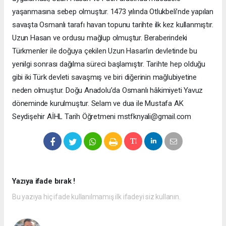
yaşanmasına sebep olmuştur. 1473 yılında Otlukbeli’nde yapılan
savaşta Osmanlı tarafı havan topunu tarihte ilk kez kullanmıştır.
Uzun Hasan ve ordusu mağlup olmuştur. Beraberindeki
Türkmenler ile doğuya çekilen Uzun Hasan’ın devletinde bu
yenilgi sonrası dağılma süreci başlamıştır. Tarihte hep olduğu
gibi iki Türk devleti savaşmış ve biri diğerinin mağlubiyetine
neden olmuştur. Doğu Anadolu’da Osmanlı hâkimiyeti Yavuz
döneminde kurulmuştur. Selam ve dua ile Mustafa AK
Seydişehir AİHL Tarih Öğretmeni mstfknyali@gmail.com
Yazıya ifade bırak !
Bu yazıya hiç ifade kullanılmamış ilk ifadeyi siz kullanın.