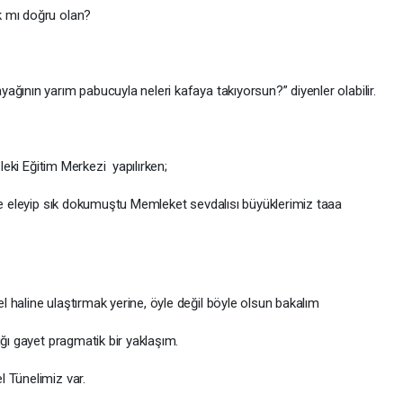
k mı doğru olan?
ğının yarım pabucuyla neleri kafaya takıyorsun?” diyenler olabilir.
leki Eğitim Merkezi yapılırken;
ce eleyip sık dokumuştu Memleket sevdalısı büyüklerimiz taaa
 haline ulaştırmak yerine, öyle değil böyle olsun bakalım
ğı gayet pragmatik bir yaklaşım.
 Tünelimiz var.