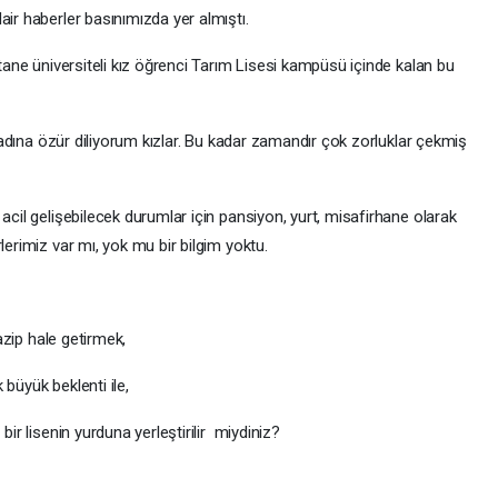
air haberler basınımızda yer almıştı.
ne üniversiteli kız öğrenci Tarım Lisesi kampüsü içinde kalan bu
 adına özür diliyorum kızlar. Bu kadar zamandır çok zorluklar çekmiş
cil gelişebilecek durumlar için pansiyon, yurt, misafirhane olarak
lerimiz var mı, yok mu bir bilgim yoktu.
cazip hale getirmek,
büyük beklenti ile,
ir lisenin yurduna yerleştirilir miydiniz?