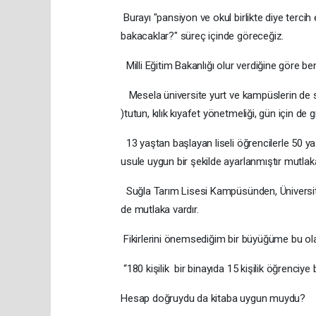
Burayı "pansiyon ve okul birlikte diye tercih
bakacaklar?" süreç içinde göreceğiz.
Milli Eğitim Bakanlığı olur verdiğine göre b
Mesela üniversite yurt ve kampüslerin de si
)tutun, kılık kıyafet yönetmeliği, gün için de g
13 yaştan başlayan liseli öğrencilerle 50 yaş
usule uygun bir şekilde ayarlanmıştır mutla
Suğla Tarım Lisesi Kampüsünden, Üniversite
de mutlaka vardır.
Fikirlerini önemsediğim bir büyüğüme bu ola
“180 kişilik bir binayıda 15 kişilik öğrenciy
Hesap doğruydu da kitaba uygun muydu?