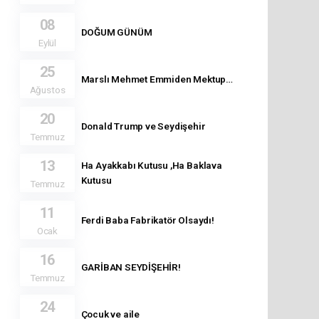
08
DOĞUM GÜNÜM
Eylül
25
Marslı Mehmet Emmiden Mektup…
Ağustos
20
Donald Trump ve Seydişehir
Temmuz
13
Ha Ayakkabı Kutusu ,Ha Baklava
Kutusu
Temmuz
11
Ferdi Baba Fabrikatör Olsaydı!
Ocak
16
GARİBAN SEYDİŞEHİR!
Temmuz
24
Çocuk ve aile