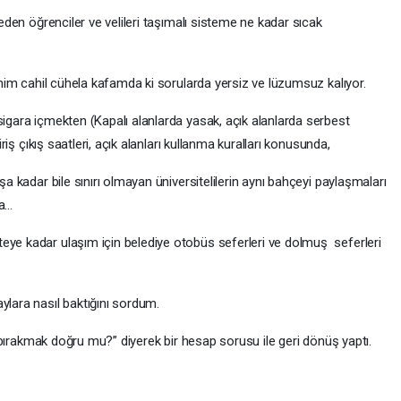
 eden öğrenciler ve velileri taşımalı sisteme ne kadar sıcak
enim cahil cühela kafamda ki sorularda yersiz ve lüzumsuz kalıyor.
gara içmekten (Kapalı alanlarda yasak, açık alanlarda serbest
iriş çıkış saatleri, açık alanları kullanma kuralları konusunda,
a kadar bile sınırı olmayan üniversitelilerin aynı bahçeyi paylaşmaları
ka…
ye kadar ulaşım için belediye otobüs seferleri ve dolmuş seferleri
ylara nasıl baktığını sordum.
e bırakmak doğru mu?” diyerek bir hesap sorusu ile geri dönüş yaptı.