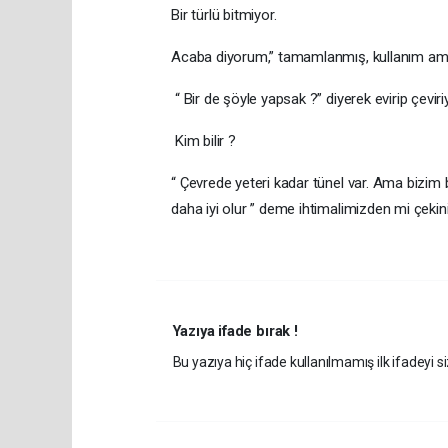
Bir türlü bitmiyor.
Acaba diyorum,” tamamlanmış, kullanım amaçla
“ Bir de şöyle yapsak ?” diyerek evirip çevi
Kim bilir ?
“ Çevrede yeteri kadar tünel var. Ama bizim b
daha iyi olur ” deme ihtimalimizden mi çekin
Yazıya ifade bırak !
Bu yazıya hiç ifade kullanılmamış ilk ifadeyi si