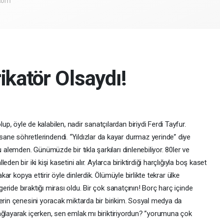
.com
ikatör Olsaydı!
lup, öyle de kalabilen, nadir sanatçılardan biriydi Ferdi Tayfur.
fsane söhretlerindendi. “Yıldızlar da kayar durmaz yerinde” diye
i bu alemden. Günümüzde bir tıkla şarkıları dinlenebiliyor. 80ler ve
en bir iki kişi kasetini alır. Aylarca biriktirdiği harçlığıyla boş kaset
akar kopya ettirir öyle dinlerdik. Ölümüyle birlikte tekrar ülke
ride bıraktığı mirası oldu. Bir çok sanatçının! Borç harç içinde
erin çenesini yoracak miktarda bir birikim. Sosyal medya da
ağlayarak içerken, sen emlak mı biriktiriyordun? ”yorumuna çok