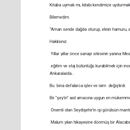
Kitaba uymak mı, kitabı kendimize uydurma
Bilemedim.
“Aman sende dağda oturup, elinin hamuru, aya
Haklısınız.
Yıllar yıllar önce sanayi sitesinin yanına Mes
eğitim ve staj bütünlüğü kurabilmek için in
Ankaralarda…
Bu bina defalarca işlev ve isim değiştirdi.
Bir "şey'in" asıl amacına uygun en mükemmel
Önemli olan Seydişehir’in işi görülsün mantı
Malum yılan hikayesine dönmüş bir Alacabel