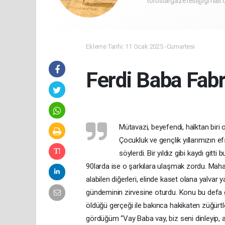
toroslargazetesi@gmail
Ekleme Tarihi: 11 Ocak 2025 -Cumartesi
Ferdi Baba Fabr
Mütavazi, beyefendi, halktan biri o
Çocukluk ve gençlik yıllarımızın e
söylerdi. Bir yıldız gibi kaydı gitt
90larda ise o şarkılara ulaşmak zordu. Mahalled
alabilen diğerleri, elinde kaset olana yalvar y
gündeminin zirvesine oturdu. Konu bu defa ge
öldüğü gerçeği ile bakınca hakikaten züğürtl
gördüğüm “Vay Baba vay, biz seni dinleyip, 