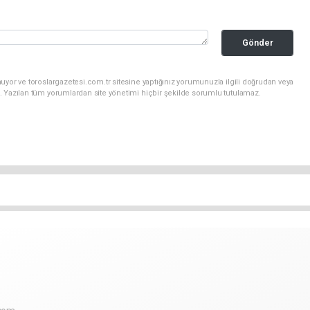
Gönder
uyor ve toroslargazetesi.com.tr sitesine yaptığınız yorumunuzla ilgili doğrudan veya
. Yazılan tüm yorumlardan site yönetimi hiçbir şekilde sorumlu tutulamaz.