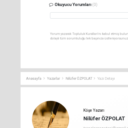
Okuyucu Yorumları
(0)
Yorum yazarak Topluluk Kuralları’nı kabul etmiş bulun
dolaylı tüm sorumluluğu tek başınıza üstleniyorsunuz
Anasayfa
Yazarlar
Nilüfer ÖZPOLAT
Yazı Detayı
Köşe Yazarı
Nilüfer ÖZPOLAT