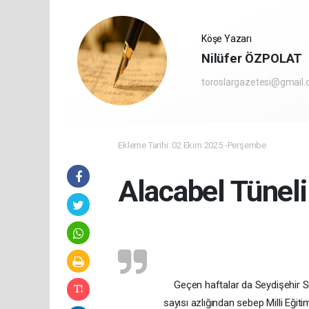
Köşe Yazarı
Nilüfer ÖZPOLAT
toroslargazetesi@gmail
Ekleme Tarihi: 02 Ekim 2025 -Perşembe
Alacabel Tüneli
Geçen haftalar da Seydişehir Suğ
sayısı azlığından sebep Milli Eğit