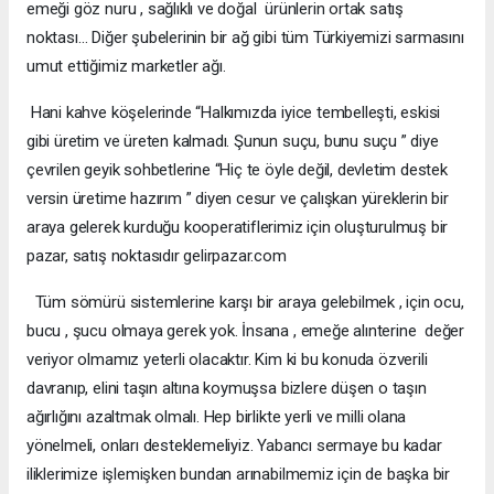
emeği göz nuru , sağlıklı ve doğal ürünlerin ortak satış
noktası… Diğer şubelerinin bir ağ gibi tüm Türkiyemizi sarmasını
umut ettiğimiz marketler ağı.
Hani kahve köşelerinde “Halkımızda iyice tembelleşti, eskisi
gibi üretim ve üreten kalmadı. Şunun suçu, bunu suçu ” diye
çevrilen geyik sohbetlerine “Hiç te öyle değil, devletim destek
versin üretime hazırım ” diyen cesur ve çalışkan yüreklerin bir
araya gelerek kurduğu kooperatiflerimiz için oluşturulmuş bir
pazar, satış noktasıdır gelirpazar.com
Tüm sömürü sistemlerine karşı bir araya gelebilmek , için ocu,
bucu , şucu olmaya gerek yok. İnsana , emeğe alınterine değer
veriyor olmamız yeterli olacaktır. Kim ki bu konuda özverili
davranıp, elini taşın altına koymuşsa bizlere düşen o taşın
ağırlığını azaltmak olmalı. Hep birlikte yerli ve milli olana
yönelmeli, onları desteklemeliyiz. Yabancı sermaye bu kadar
iliklerimize işlemişken bundan arınabilmemiz için de başka bir