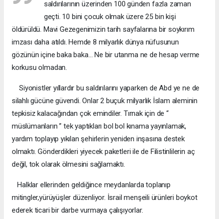
saldırılarının üzerinden 100 günden fazla zaman
geçti. 10 bini çocuk olmak üzere 25 bin kişi
öldürüldü. Mavi Gezegenimizin tarih sayfalarına bir soykırım
imzası daha atıldı. Hemde 8 milyarlık dünya nüfusunun
gözünün içine baka baka… Ne bir utanma ne de hesap verme
korkusu olmadan.
Siyonistler yıllardır bu saldırılarını yaparken de Abd ye ne de
silahlı gücüne güvendi. Onlar 2 buçuk milyarlık İslam aleminin
tepkisiz kalacağından çok emindiler. Tırnak için de “
müslümanların ” tek yaptıkları bol bol kınama yayınlamak,
yardım toplayıp yıkılan şehirlerin yeniden inşasına destek
olmaktı. Gönderdikleri yiyecek paketleri ile de Filistinlilerin aç
değil, tok olarak ölmesini sağlamaktı.
Halklar ellerinden geldiğince meydanlarda toplanıp
mitingler,yürüyüşler düzenliyor. İsrail menşeili ürünleri boykot
ederek ticari bir darbe vurmaya çalışıyorlar.