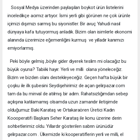
Sosyal Medya üzerinden paylaşılan boykot ürün listelerini
inceledikçe acımız artıyor. İsmi yerli gibi görünen ne çok ürünle
içimizi dışımızı sarmış bu siyonistler. Bir avuç Yahudi nasıl
dünyaya kafa tutuyormuş anladık. Bizim olan isimlerle ekonomi
alanında üzerimize eğemenliğini kurmuş ve yılladır kanımızı
emiyorlarmış.
Peki böyle gelmiş ,böyle gider diyerek teslim mi olacağız bu
büyük oyuna? Tabiiki hayır. Yerli ve milli olana yöneleceğiz.
Bizim ve bizden olanı destekleyeceğiz. Geçen hafta büyük bir
çoşku ile ilk şubesini Seydişehirimiz de açan gelirpazar.com
tam da bu minval de atılmış bir adım. Rahatsızlığımdan sebep
açılışına katılamamış olsamda uzun zamandır iletişimde
olduğumuz Baki Karataş ve Ortakaraören Üretici Kadın
Koooperatifi Başkanı Seher Karataş ile konu üzerine derin
sohbetlerimiz oldu. Yıllardır gösterilen sabrın ürünüdür
gelirpazar.com . Ülkemizde ki kooperatiflerin yerli ve milli, el