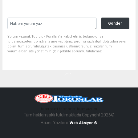
Gönder
Yorum yazarak Topluluk Kuralları’nı kabul etmiş bulunuyor ve
toroslargazetesi.com.tr sitesine yaptığınız yorumunuzla ilgili doğrudan veya
dolaylı tüm sorumluluğu tek başınıza üstleniyorsunuz. Yazılan tüm
yorumlardan site yönetimi hiçbir şekilde sorumlu tutulamaz.
haber paketi
haber scripti
haber yazılımı
Tüm hakları saklı tutulmaktadır.Copyright 2026©
Haber Yazılımı:
Web Aksiyon ®