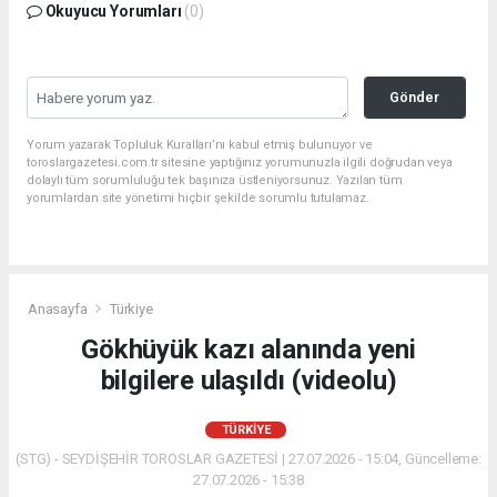
Okuyucu Yorumları
(0)
Gönder
Yorum yazarak Topluluk Kuralları’nı kabul etmiş bulunuyor ve
toroslargazetesi.com.tr sitesine yaptığınız yorumunuzla ilgili doğrudan veya
dolaylı tüm sorumluluğu tek başınıza üstleniyorsunuz. Yazılan tüm
yorumlardan site yönetimi hiçbir şekilde sorumlu tutulamaz.
Anasayfa
Türkiye
Gökhüyük kazı alanında yeni
bilgilere ulaşıldı (videolu)
TÜRKIYE
(STG) - SEYDİŞEHİR TOROSLAR GAZETESİ | 27.07.2026 - 15:04, Güncelleme:
27.07.2026 - 15:38