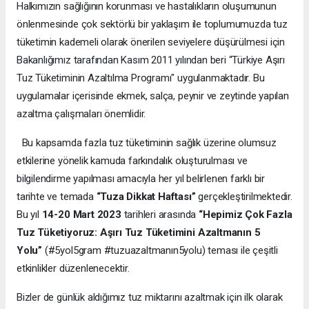
Halkımızın sağlığının korunması ve hastalıkların oluşumunun
önlenmesinde çok sektörlü bir yaklaşım ile toplumumuzda tuz
tüketimin kademeli olarak önerilen seviyelere düşürülmesi için
Bakanlığımız tarafından Kasım 2011 yılından beri “Türkiye Aşırı
Tuz Tüketiminin Azaltılma Programı" uygulanmaktadır. Bu
uygulamalar içerisinde ekmek, salça, peynir ve zeytinde yapılan
azaltma çalışmaları önemlidir.
Bu kapsamda fazla tuz tüketiminin sağlık üzerine olumsuz
etkilerine yönelik kamuda farkındalık oluşturulması ve
bilgilendirme yapılması amacıyla her yıl belirlenen farklı bir
tarihte ve temada
“Tuza Dikkat Haftası”
gerçekleştirilmektedir.
Bu yıl
14-20 Mart 2023
tarihleri arasında
“Hepimiz Çok Fazla
Tuz Tüketiyoruz: Aşırı Tuz Tüketimini Azaltmanın 5
Yolu”
(#5yol5gram #tuzuazaltmanın5yolu) teması ile çeşitli
etkinlikler düzenlenecektir.
Bizler de günlük aldığımız tuz miktarını azaltmak için ilk olarak