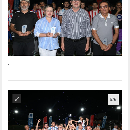
.
5
/6