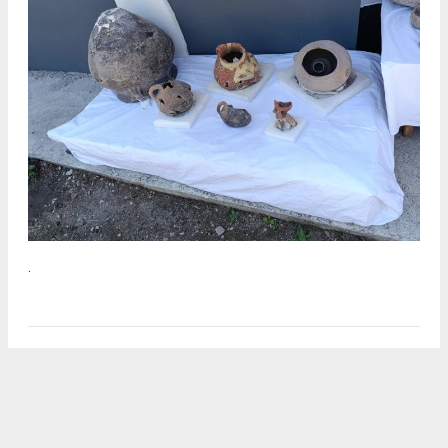
.
2
/5