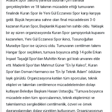
Atatürk Spor Salonu yanında bulunan çim sahada
gerçekleştirilen ve 18 takımın mücadele ettiği turnuvanın
finalinde Kuran Spor ile Yeni Gül Eczanesi Spor karşı karşıya
geldi. Büyük heyecana sahne olan final mücadelesini 3-0
kazanan Kuran Spor, Başkanlık Kupası'nın sahibi oldu. Yaklaşık
bir ay süren organizasyonda Kuran Spor şampiyonluk kupasını
kazanırken, Yeni Gül Eczanesi Spor ikinci, Tosunoğulları
Muradiye Spor ise üçüncü oldu. Turnuvanın centilmen takımı
Hangar Spor seçilirken, turnuva boyunca attığı 14 golle Erkan
İnşaat Taşağıl Spor'dan Muhittin Kıran gol kralı unvanını elde
etti. Madenli Spor'dan Mahmut Güner "En İyi Kaleci", Kuran
Spor'dan Osman Harmancı ise "En İyi Teknik Adam" ödülüne
layık görüldü. Organizasyona katılan tüm sporcuları, teknik
ekipleri ve takımları centilmence mücadelelerinden dolayı
kutlayan Belediye Başkanı Hasan Ustaoğlu; “Turnuva boyunca
mücadele eden tüm sporcularımızı, teknik ekiplerimizi ve
takımlarımızı sergiledikleri centilmenlik, özveri ve örnek
davranışlarından dolayı yürekten kutluyorum. Organizasyonun