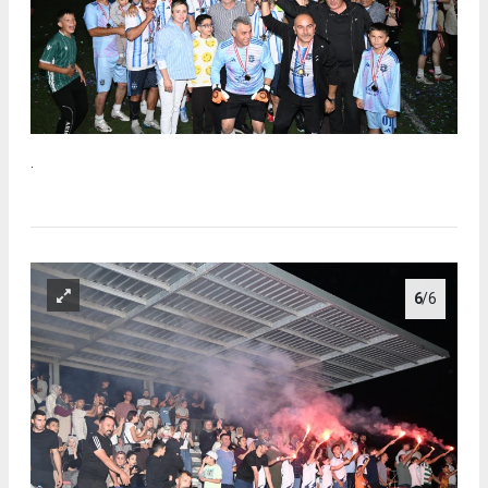
.
6
/6