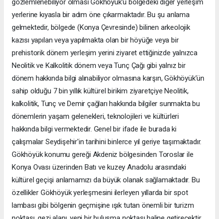
gözlemlenebiliyor olması Gökhöyük’ü bölgedeki diğer yerleşim
yerlerine kıyasla bir adım öne çıkarmaktadır. Bu şu anlama
gelmektedir, bölgede (Konya Çevresinde) bilinen arkeolojik
kazısı yapılan veya yapılmakta olan bir höyüğe veya bir
prehistorik dönem yerleşim yerini ziyaret ettiğinizde yalnızca
Neolitik ve Kalkolitik dönem veya Tunç Çağı gibi yalnız bir
dönem hakkında bilgi alınabiliyor olmasına karşın, Gökhöyük’ün
sahip olduğu 7 bin yıllık kültürel birikim ziyaretçiye Neolitik,
kalkolitik, Tunç ve Demir çağları hakkında bilgiler sunmakta bu
dönemlerin yaşam gelenekleri, teknolojileri ve kültürleri
hakkında bilgi vermektedir. Genel bir ifade ile burada ki
çalışmalar Seydişehir'in tarihini binlerce yıl geriye taşımaktadır.
Gökhöyük konumu gereği Akdeniz bölgesinden Toroslar ile
Konya Ovası üzerinden Batı ve kuzey Anadolu arasındaki
kültürel geçişi anlamamızı da büyük olanak sağlamaktadır. Bu
özellikler Gökhöyük yerleşmesini ilerleyen yıllarda bir spot
lambası gibi bölgenin geçmişine ışık tutan önemli bir turizm
noktası, gezi alanı, yeni bir buluşma noktası haline getirecektir.