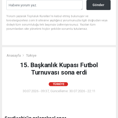
Gönder
Yorum yazarak Topluluk Kuralları’nı kabul etmiş bulunuyor ve
toroslargazetesi.com.tr sitesine yaptığınız yorumunuzla ilgili doğrudan veya
dolaylı tüm sorumluluğu tek başınıza üstleniyorsunuz. Yazılan tüm
yorumlardan site yönetimi hiçbir şekilde sorumlu tutulamaz.
Anasayfa
Türkiye
15. Başkanlık Kupası Futbol
Turnuvası sona erdi
TÜRKIYE
30.07.2026 - 09:37, Güncelleme: 30.07.2026 - 22:11