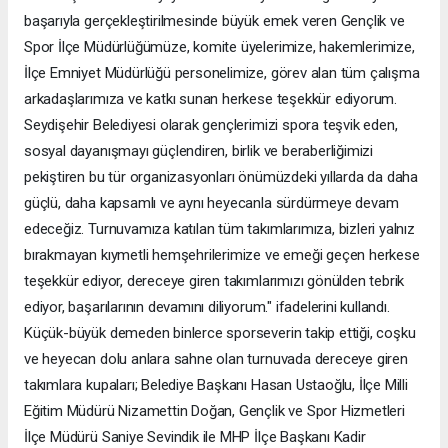
başarıyla gerçekleştirilmesinde büyük emek veren Gençlik ve
Spor İlçe Müdürlüğümüze, komite üyelerimize, hakemlerimize,
İlçe Emniyet Müdürlüğü personelimize, görev alan tüm çalışma
arkadaşlarımıza ve katkı sunan herkese teşekkür ediyorum.
Seydişehir Belediyesi olarak gençlerimizi spora teşvik eden,
sosyal dayanışmayı güçlendiren, birlik ve beraberliğimizi
pekiştiren bu tür organizasyonları önümüzdeki yıllarda da daha
güçlü, daha kapsamlı ve aynı heyecanla sürdürmeye devam
edeceğiz. Turnuvamıza katılan tüm takımlarımıza, bizleri yalnız
bırakmayan kıymetli hemşehrilerimize ve emeği geçen herkese
teşekkür ediyor, dereceye giren takımlarımızı gönülden tebrik
ediyor, başarılarının devamını diliyorum." ifadelerini kullandı.
Küçük-büyük demeden binlerce sporseverin takip ettiği, coşku
ve heyecan dolu anlara sahne olan turnuvada dereceye giren
takımlara kupaları; Belediye Başkanı Hasan Ustaoğlu, İlçe Milli
Eğitim Müdürü Nizamettin Doğan, Gençlik ve Spor Hizmetleri
İlçe Müdürü Saniye Sevindik ile MHP İlçe Başkanı Kadir