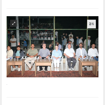
2
/6
.