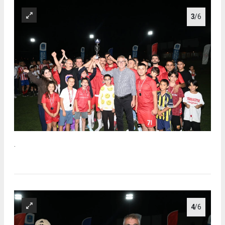
3
/6
.
4
/6