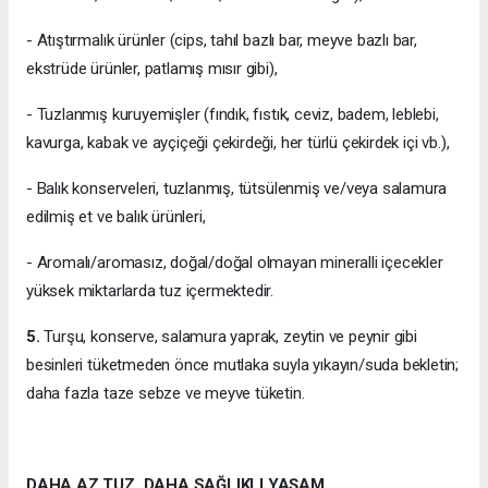
- Atıştırmalık ürünler (cips, tahıl bazlı bar, meyve bazlı bar,
ekstrüde ürünler, patlamış mısır gibi),
- Tuzlanmış kuruyemişler (fındık, fıstık, ceviz, badem, leblebi,
kavurga, kabak ve ayçiçeği çekirdeği, her türlü çekirdek içi vb.),
- Balık konserveleri, tuzlanmış, tütsülenmiş ve/veya salamura
edilmiş et ve balık ürünleri,
- Aromalı/aromasız, doğal/doğal olmayan mineralli içecekler
yüksek miktarlarda tuz içermektedir.
5.
Turşu, konserve, salamura yaprak, zeytin ve peynir gibi
besinleri tüketmeden önce mutlaka suyla yıkayın/suda bekletin;
daha fazla taze sebze ve meyve tüketin.
DAHA AZ TUZ, DAHA SAĞLIKLI YAŞAM.