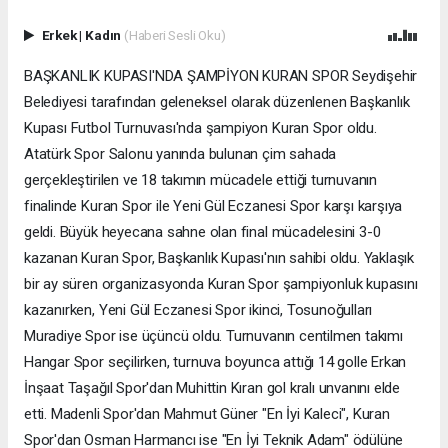
Erkek
|
Kadın
(Haberi Sesli Oku)
BAŞKANLIK KUPASI'NDA ŞAMPİYON KURAN SPOR Seydişehir
Belediyesi tarafından geleneksel olarak düzenlenen Başkanlık
Kupası Futbol Turnuvası'nda şampiyon Kuran Spor oldu.
Atatürk Spor Salonu yanında bulunan çim sahada
gerçekleştirilen ve 18 takımın mücadele ettiği turnuvanın
finalinde Kuran Spor ile Yeni Gül Eczanesi Spor karşı karşıya
geldi. Büyük heyecana sahne olan final mücadelesini 3-0
kazanan Kuran Spor, Başkanlık Kupası'nın sahibi oldu. Yaklaşık
bir ay süren organizasyonda Kuran Spor şampiyonluk kupasını
kazanırken, Yeni Gül Eczanesi Spor ikinci, Tosunoğulları
Muradiye Spor ise üçüncü oldu. Turnuvanın centilmen takımı
Hangar Spor seçilirken, turnuva boyunca attığı 14 golle Erkan
İnşaat Taşağıl Spor'dan Muhittin Kıran gol kralı unvanını elde
etti. Madenli Spor'dan Mahmut Güner "En İyi Kaleci", Kuran
Spor'dan Osman Harmancı ise "En İyi Teknik Adam" ödülüne