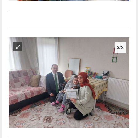
.
2
/2
.