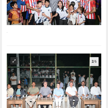
.
2
/6