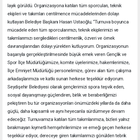
layık görüldü. Organizasyona katılan tüm sporcuları, teknik
ekipleri ve takımları centilmence mücadelelerinden dolayı
kutlayan Belediye Başkanı Hasan Ustaoğlu; “Turnuva boyunca
mücadele eden tüm sporcularımızı, teknik ekiplerimizi ve
takımlarımızı sergiledikleri centilmenlik, özveri ve örnek
davranışlarından dolayı yürekten kutluyorum. Organizasyonun
başarıyla gerçekleştirilmesinde büyük emek veren Gençlik ve
Spor İlçe Müdürlüğümüze, komite üyelerimize, hakemlerimize,
İlçe Emniyet Müdürlüğü personelimize, görev alan tüm çalışma
arkadaşlarımıza ve katkı sunan herkese teşekkür ediyorum.
Seydişehir Belediyesi olarak gençlerimizi spora teşvik eden,
sosyal dayanışmayı güçlendiren, birlik ve beraberliğimizi
pekiştiren bu tür organizasyonları önümüzdeki yıllarda da daha
güçlü, daha kapsamlı ve aynı heyecanla sürdürmeye devam
edeceğiz. Turnuvamıza katılan tüm takımlarımıza, bizleri yalnız
bırakmayan kıymetli hemşehrilerimize ve emeği geçen herkese
teşekkür ediyor, dereceye giren takımlarımızı gönülden tebrik