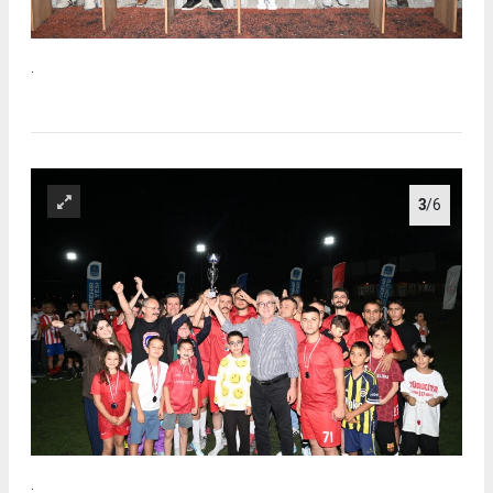
.
3
/6
.