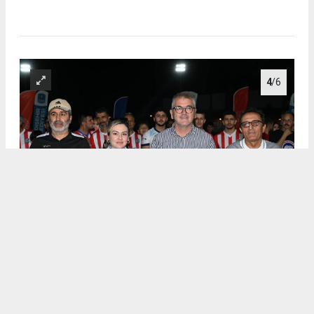
4
/6
.