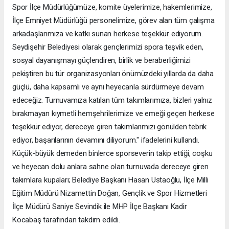
Spor İlçe Müdürlüğümüze, komite üyelerimize, hakemlerimize,
İlçe Emniyet Müdürlüğü personelimize, görev alan tüm çalışma
arkadaşlarımıza ve katkı sunan herkese teşekkür ediyorum.
Seydişehir Belediyesi olarak gençlerimizi spora teşvik eden,
sosyal dayanışmayı güçlendiren, birlik ve beraberliğimizi
pekiştiren bu tür organizasyonları önümüzdeki yıllarda da daha
güçlü, daha kapsamlı ve aynı heyecanla sürdürmeye devam
edeceğiz. Turnuvamıza katılan tüm takımlarımıza, bizleri yalnız
bırakmayan kıymetli hemşehrilerimize ve emeği geçen herkese
teşekkür ediyor, dereceye giren takımlarımızı gönülden tebrik
ediyor, başarılarının devamını diliyorum." ifadelerini kullandı.
Küçük-büyük demeden binlerce sporseverin takip ettiği, coşku
ve heyecan dolu anlara sahne olan turnuvada dereceye giren
takımlara kupaları; Belediye Başkanı Hasan Ustaoğlu, İlçe Milli
Eğitim Müdürü Nizamettin Doğan, Gençlik ve Spor Hizmetleri
İlçe Müdürü Saniye Sevindik ile MHP İlçe Başkanı Kadir
Kocabaş tarafından takdim edildi.