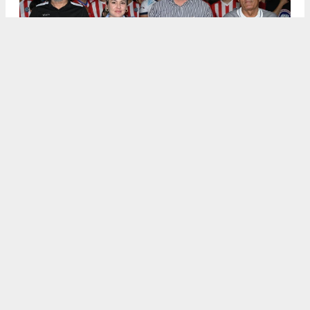
.
5
/6