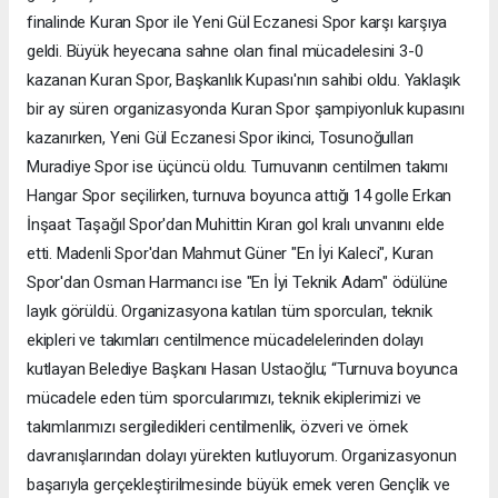
finalinde Kuran Spor ile Yeni Gül Eczanesi Spor karşı karşıya
geldi. Büyük heyecana sahne olan final mücadelesini 3-0
kazanan Kuran Spor, Başkanlık Kupası'nın sahibi oldu. Yaklaşık
bir ay süren organizasyonda Kuran Spor şampiyonluk kupasını
kazanırken, Yeni Gül Eczanesi Spor ikinci, Tosunoğulları
Muradiye Spor ise üçüncü oldu. Turnuvanın centilmen takımı
Hangar Spor seçilirken, turnuva boyunca attığı 14 golle Erkan
İnşaat Taşağıl Spor'dan Muhittin Kıran gol kralı unvanını elde
etti. Madenli Spor'dan Mahmut Güner "En İyi Kaleci", Kuran
Spor'dan Osman Harmancı ise "En İyi Teknik Adam" ödülüne
layık görüldü. Organizasyona katılan tüm sporcuları, teknik
ekipleri ve takımları centilmence mücadelelerinden dolayı
kutlayan Belediye Başkanı Hasan Ustaoğlu; “Turnuva boyunca
mücadele eden tüm sporcularımızı, teknik ekiplerimizi ve
takımlarımızı sergiledikleri centilmenlik, özveri ve örnek
davranışlarından dolayı yürekten kutluyorum. Organizasyonun
başarıyla gerçekleştirilmesinde büyük emek veren Gençlik ve