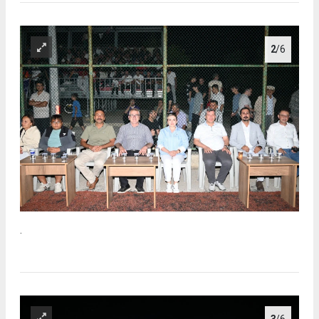
2
/6
.
3
/6