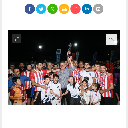
1
/6
.