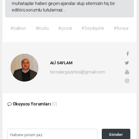
muhataplar haberi geçen ajanslar olup sitemizin hiç bir
editörü sorumlu tutulamaz...
#balkon
#kozlu
#çocuk
#Seydişehir
#Konya
ALİ SAYLAM
toroslargazetesi@gmail.com
Okuyucu Yorumları
(0)
Gönder