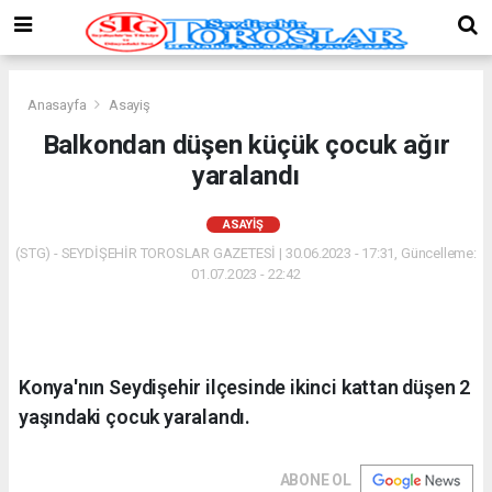
Anasayfa
Asayiş
Balkondan düşen küçük çocuk ağır
yaralandı
ASAYIŞ
(STG) - SEYDİŞEHİR TOROSLAR GAZETESİ | 30.06.2023 - 17:31, Güncelleme:
01.07.2023 - 22:42
Konya'nın Seydişehir ilçesinde ikinci kattan düşen 2
yaşındaki çocuk yaralandı.
ABONE OL