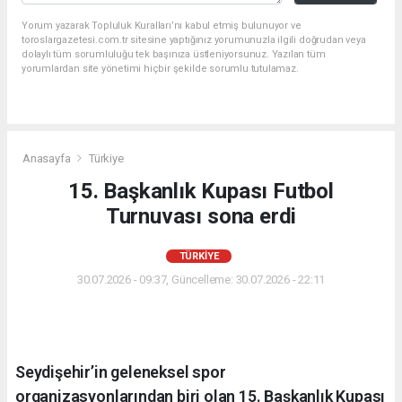
Yorum yazarak Topluluk Kuralları’nı kabul etmiş bulunuyor ve
toroslargazetesi.com.tr sitesine yaptığınız yorumunuzla ilgili doğrudan veya
dolaylı tüm sorumluluğu tek başınıza üstleniyorsunuz. Yazılan tüm
yorumlardan site yönetimi hiçbir şekilde sorumlu tutulamaz.
Anasayfa
Türkiye
15. Başkanlık Kupası Futbol
Turnuvası sona erdi
TÜRKIYE
30.07.2026 - 09:37, Güncelleme: 30.07.2026 - 22:11
Seydişehir’in geleneksel spor
organizasyonlarından biri olan 15. Başkanlık Kupası