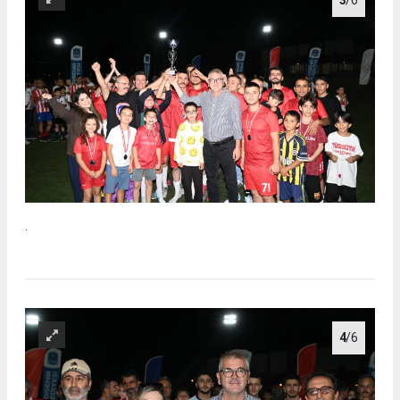
.
4
/6