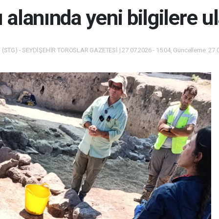
lanında yeni bilgilere ul
(STG) - SEYDİŞEHİR TOROSLAR GAZETESİ | 27.07.2026 - 15:04, Güncelleme: 27.0