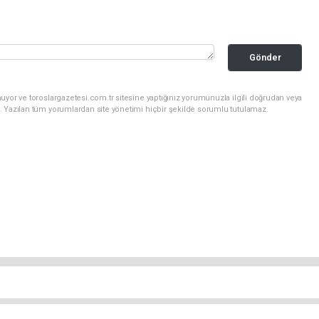
Gönder
uyor ve toroslargazetesi.com.tr sitesine yaptığınız yorumunuzla ilgili doğrudan veya
. Yazılan tüm yorumlardan site yönetimi hiçbir şekilde sorumlu tutulamaz.