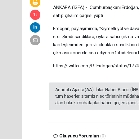
ANKARA (İGFA) - Cumhurbaşkanı Erdoğan, s
sahip çıkalım çağrısı yaptı.
Erdoğan, paylaşımında, "Kıymetli yol ve dava
erdi. Şimdi sandıklara, oylara sahip çıkma v
kardeşlerimden görevli oldukları sandıkların
çıkmasını önemle rica ediyorum" ifadelerini k
https://twitter.com/RTErdogan/status/17
Anadolu Ajansı (AA), İhlas Haber Ajansı (İHA
tüm haberler, sitemizin editörlerinin müdaha
alan hukuki muhataplar haberi geçen ajanslar
Okuyucu Yorumları
(0)