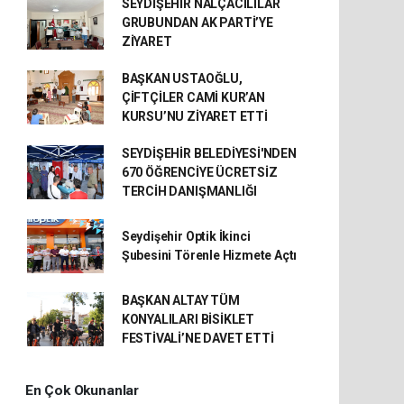
SEYDİŞEHİR NALÇACILILAR
GRUBUNDAN AK PARTİ’YE
ZİYARET
BAŞKAN USTAOĞLU,
ÇİFTÇİLER CAMİ KUR’AN
KURSU’NU ZİYARET ETTİ
SEYDİŞEHİR BELEDİYESİ'NDEN
670 ÖĞRENCİYE ÜCRETSİZ
TERCİH DANIŞMANLIĞI
Seydişehir Optik İkinci
Şubesini Törenle Hizmete Açtı
BAŞKAN ALTAY TÜM
KONYALILARI BİSİKLET
FESTİVALİ’NE DAVET ETTİ
En Çok Okunanlar