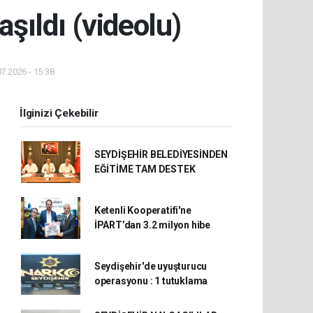
aşıldı (videolu)
7.2026 - 15:38
İlginizi Çekebilir
SEYDİŞEHİR BELEDİYESİNDEN
EĞİTİME TAM DESTEK
Ketenli Kooperatifi'ne
İPART’dan 3.2 milyon hibe
Seydişehir'de uyuşturucu
operasyonu : 1 tutuklama