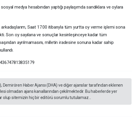
osyal medya hesabından yaptığı paylaşımda sandıklara ve oylara
 arkadaşlarım, Saat 17.00 itibarıyla tüm yurtta oy verme işlemi sona
akti. Son oy sayılana ve sonuçlar kesinleşinceye kadar tüm
 başından ayrılmamasını, milletin iradesine sonuna kadar sahip
ullandı.
74436747813835179
), Demirören Haber Ajansı (DHA) ve diğer ajanslar tarafından eklenen
lesi olmadan ajans kanallarından çekilmektedir. Bu haberlerde yer
 olup sitemizin hiç bir editörü sorumlu tutulamaz...