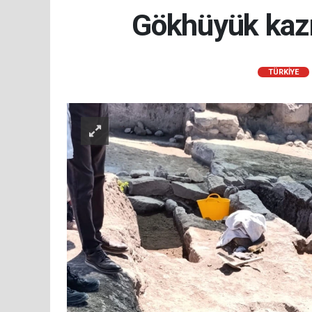
Gökhüyük kazı a
TÜRKIYE