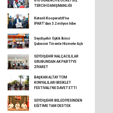
670 ÖĞRENCİYE ÜCRETSİZ
TERCİH DANIŞMANLIĞI
Ketenli Kooperatifi'ne
İPART’dan 3.2 milyon hibe
Seydişehir Optik İkinci
Şubesini Törenle Hizmete Açtı
SEYDİŞEHİR NALÇACILILAR
GRUBUNDAN AK PARTİ’YE
ZİYARET
BAŞKAN ALTAY TÜM
KONYALILARI BİSİKLET
FESTİVALİ’NE DAVET ETTİ
SEYDİŞEHİR BELEDİYESİNDEN
EĞİTİME TAM DESTEK