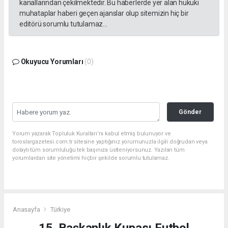
kanallarından çekilmektedir. Bu haberlerde yer alan hukuki
muhataplar haberi geçen ajanslar olup sitemizin hiç bir
editörü sorumlu tutulamaz...
Okuyucu Yorumları
(0)
Gönder
Yorum yazarak Topluluk Kuralları’nı kabul etmiş bulunuyor ve
toroslargazetesi.com.tr sitesine yaptığınız yorumunuzla ilgili doğrudan veya
dolaylı tüm sorumluluğu tek başınıza üstleniyorsunuz. Yazılan tüm
yorumlardan site yönetimi hiçbir şekilde sorumlu tutulamaz.
Anasayfa
Türkiye
15. Başkanlık Kupası Futbol