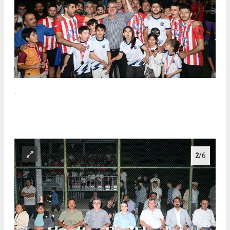
.
2
/6