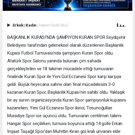
Erkek
|
Kadın
(Haberi Sesli Oku)
BAŞKANLIK KUPASI'NDA ŞAMPİYON KURAN SPOR Seydişehir
Belediyesi tarafından geleneksel olarak düzenlenen Başkanlık
Kupası Futbol Turnuvası'nda şampiyon Kuran Spor oldu.
Atatürk Spor Salonu yanında bulunan çim sahada
gerçekleştirilen ve 18 takımın mücadele ettiği turnuvanın
finalinde Kuran Spor ile Yeni Gül Eczanesi Spor karşı karşıya
geldi. Büyük heyecana sahne olan final mücadelesini 3-0
kazanan Kuran Spor, Başkanlık Kupası'nın sahibi oldu. Yaklaşık
bir ay süren organizasyonda Kuran Spor şampiyonluk kupasını
kazanırken, Yeni Gül Eczanesi Spor ikinci, Tosunoğulları
Muradiye Spor ise üçüncü oldu. Turnuvanın centilmen takımı
Hangar Spor seçilirken, turnuva boyunca attığı 14 golle Erkan
İnşaat Taşağıl Spor'dan Muhittin Kıran gol kralı unvanını elde