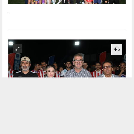
.
4
/6
.