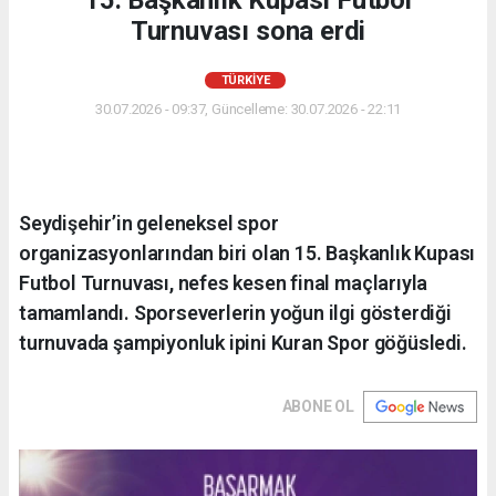
Turnuvası sona erdi
TÜRKIYE
30.07.2026 - 09:37, Güncelleme: 30.07.2026 - 22:11
Seydişehir’in geleneksel spor
organizasyonlarından biri olan 15. Başkanlık Kupası
Futbol Turnuvası, nefes kesen final maçlarıyla
tamamlandı. Sporseverlerin yoğun ilgi gösterdiği
turnuvada şampiyonluk ipini Kuran Spor göğüsledi.
ABONE OL