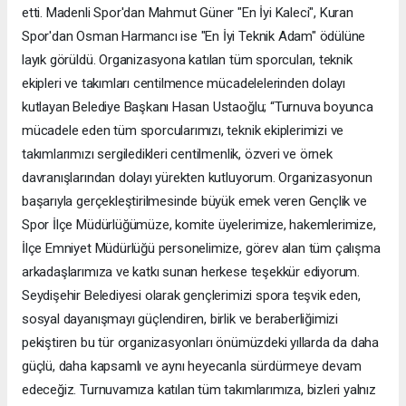
etti. Madenli Spor'dan Mahmut Güner "En İyi Kaleci", Kuran
Spor'dan Osman Harmancı ise "En İyi Teknik Adam" ödülüne
layık görüldü. Organizasyona katılan tüm sporcuları, teknik
ekipleri ve takımları centilmence mücadelelerinden dolayı
kutlayan Belediye Başkanı Hasan Ustaoğlu; “Turnuva boyunca
mücadele eden tüm sporcularımızı, teknik ekiplerimizi ve
takımlarımızı sergiledikleri centilmenlik, özveri ve örnek
davranışlarından dolayı yürekten kutluyorum. Organizasyonun
başarıyla gerçekleştirilmesinde büyük emek veren Gençlik ve
Spor İlçe Müdürlüğümüze, komite üyelerimize, hakemlerimize,
İlçe Emniyet Müdürlüğü personelimize, görev alan tüm çalışma
arkadaşlarımıza ve katkı sunan herkese teşekkür ediyorum.
Seydişehir Belediyesi olarak gençlerimizi spora teşvik eden,
sosyal dayanışmayı güçlendiren, birlik ve beraberliğimizi
pekiştiren bu tür organizasyonları önümüzdeki yıllarda da daha
güçlü, daha kapsamlı ve aynı heyecanla sürdürmeye devam
edeceğiz. Turnuvamıza katılan tüm takımlarımıza, bizleri yalnız