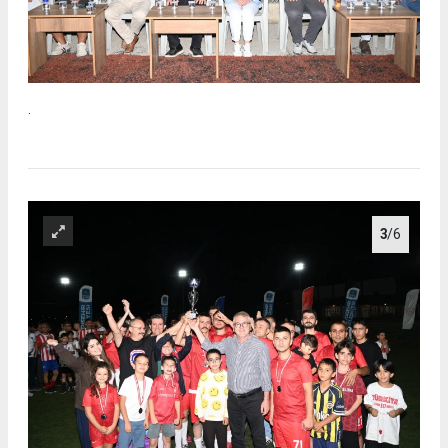
.
3
/6