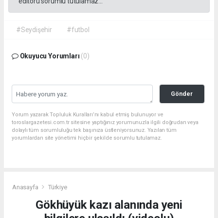
editörü sorumlu tutulamaz...
#Seydişehir
#futbol
Okuyucu Yorumları
(0)
Gönder
Yorum yazarak Topluluk Kuralları’nı kabul etmiş bulunuyor ve
toroslargazetesi.com.tr sitesine yaptığınız yorumunuzla ilgili doğrudan veya
dolaylı tüm sorumluluğu tek başınıza üstleniyorsunuz. Yazılan tüm
yorumlardan site yönetimi hiçbir şekilde sorumlu tutulamaz.
Anasayfa
Türkiye
Gökhüyük kazı alanında yeni