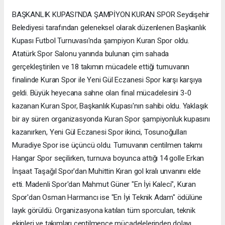
BAŞKANLIK KUPASI'NDA ŞAMPİYON KURAN SPOR Seydişehir
Belediyesi tarafından geleneksel olarak düzenlenen Başkanlık
Kupası Futbol Turnuvası'nda şampiyon Kuran Spor oldu.
Atatürk Spor Salonu yanında bulunan çim sahada
gerçekleştirilen ve 18 takımın mücadele ettiği turnuvanın
finalinde Kuran Spor ile Yeni Gül Eczanesi Spor karşı karşıya
geldi. Büyük heyecana sahne olan final mücadelesini 3-0
kazanan Kuran Spor, Başkanlık Kupası'nın sahibi oldu. Yaklaşık
bir ay süren organizasyonda Kuran Spor şampiyonluk kupasını
kazanırken, Yeni Gül Eczanesi Spor ikinci, Tosunoğulları
Muradiye Spor ise üçüncü oldu. Turnuvanın centilmen takımı
Hangar Spor seçilirken, turnuva boyunca attığı 14 golle Erkan
İnşaat Taşağıl Spor'dan Muhittin Kıran gol kralı unvanını elde
etti. Madenli Spor'dan Mahmut Güner "En İyi Kaleci", Kuran
Spor'dan Osman Harmancı ise "En İyi Teknik Adam" ödülüne
layık görüldü. Organizasyona katılan tüm sporcuları, teknik
ekipleri ve takımları centilmence mücadelelerinden dolayı