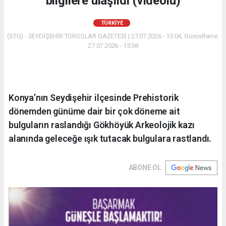
bilgilere ulaşıldı (videolu)
TÜRKIYE
(STG) - SEYDİŞEHİR TOROSLAR GAZETESİ | 27.07.2026 - 15:04, Güncelleme:
27.07.2026 - 15:38
Konya’nın Seydişehir ilçesinde Prehistorik
dönemden günüme dair bir çok döneme ait
bulguların raslandığı Gökhöyük Arkeolojik kazı
alanında geleceğe ışık tutacak bulgulara rastlandı.
ABONE OL