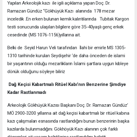
Yapılan Arkeolojik kazı ile igili açıklama yapan Doç. Dr.
Ramazan Gündüz “Gökhüyük Kazı alanında 178 mezar
inceledik .En erken bulunan kemik kalıntılarında Tubitak Kargon
testi sonucunda ulaşılan bilgilere göre 35-40yaşlı genç erkek
cesedinde (MS 1076-1156)yıllarına ait.
Belki de Seyid Harun Veli tarafından İlahi bir emirle MS 1305-
1310 tarihinde kurulan Seydişehir ‘de daha önceden de islami
bir yaşantının olduğu mezarlıkların İslami şartlara uygun kıbleye
dönük olduğunu söyleye biliriz
Dağ Keçisi Kabartmalı Ritüel Kabı’nın Benzerine Şimdiye
Kadar Rastlanmadı
Arkeolojik Gökhüyük Kazısı Başkanı Doç. Dr. Ramazan Gündüz’
MÖ 2900-3200 yıllarına ait dağ keçisi kabartmalı bir ritüel kabına
kazı çalışmaları esnasında rastlandığını bunun benzerinin başka
kazılarda bulunmadığını. Gökhöyük Kazı alanının çok farklı