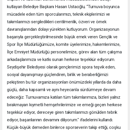
kutlayan Belediye Başkanı Hasan Ustaoğlu; “Turnuva boyunca
mücadele eden tüm sporcularımızı, teknik ekiplerimizi ve
takımlarımızı sergiledikleri centilmenlik, özveri ve örnek
davranışlarından dolayı yürekten kutluyorum. Organizasyonun
başarıyla gerçekleştirilmesinde büyük emek veren Gençlik ve
Spor İlçe Müdürlüğümüze, komite üyelerimize, hakemlerimize,
İlçe Emniyet Müdürlüğü personelimize, görev alan tüm çalışma
arkadaşlarımıza ve katkı sunan herkese teşekkür ediyorum.
Seydişehir Belediyesi olarak gençlerimizi spora teşvik eden,
sosyal dayanışmayı güçlendiren, birlik ve beraberliğimizi
pekiştiren bu tür organizasyonları önümüzdeki yıllarda da daha
güçlü, daha kapsamlı ve aynı heyecanla sürdürmeye devam
edeceğiz. Turnuvamıza katılan tüm takımlarımıza, bizleri yalnız
bırakmayan kıymetli hemşehrilerimize ve emeği geçen herkese
teşekkür ediyor, dereceye giren takımlarımızı gönülden tebrik
ediyor, başarılarının devamını diliyorum." ifadelerini kullandı.
Küçük-büyük demeden binlerce sporseverin takip ettiği, coşku