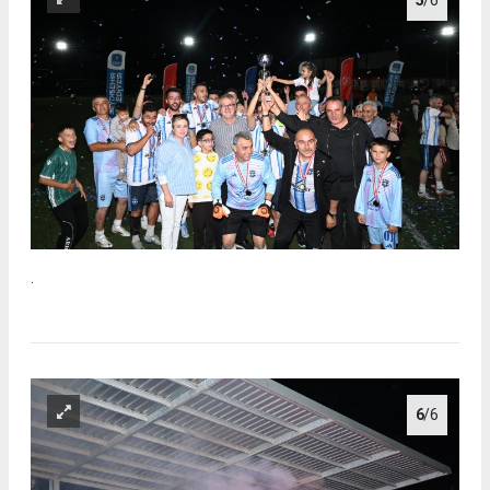
5
/6
.
6
/6