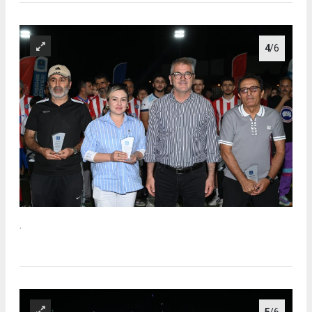
4
/6
.