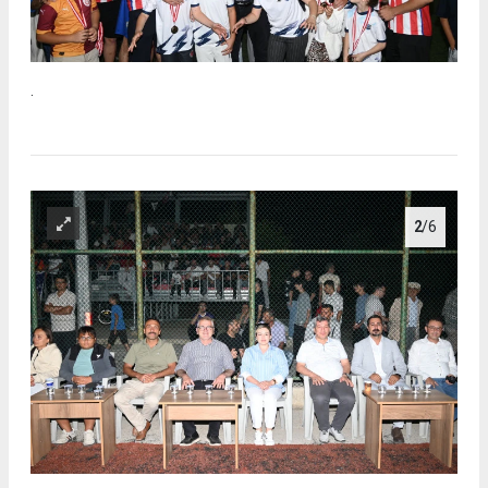
.
2
/6