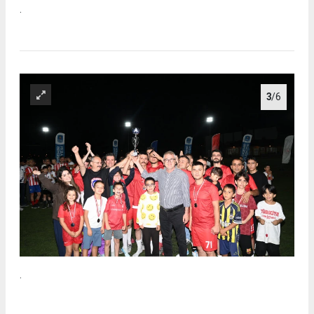
.
3
/6
.