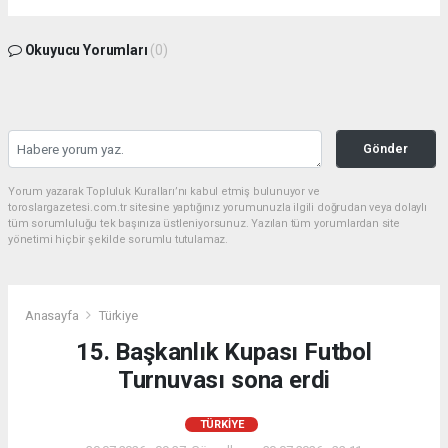
Okuyucu Yorumları
(0)
Gönder
Yorum yazarak Topluluk Kuralları’nı kabul etmiş bulunuyor ve
toroslargazetesi.com.tr sitesine yaptığınız yorumunuzla ilgili doğrudan veya dolaylı
tüm sorumluluğu tek başınıza üstleniyorsunuz. Yazılan tüm yorumlardan site
yönetimi hiçbir şekilde sorumlu tutulamaz.
Anasayfa
Türkiye
15. Başkanlık Kupası Futbol
Turnuvası sona erdi
TÜRKIYE