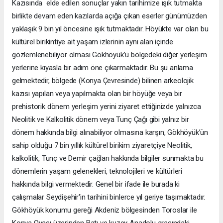
Kazısında elde edilen sonuçlar yakın tarihimize ışık tutmakta
birlikte devam eden kazılarda açığa çıkan eserler günümüzden
yaklaşık 9 bin yıl öncesine ışık tutmaktadır. Höyükte var olan bu
kültürel birikintiye ait yaşam izlerinin aynı alan içinde
gözlemlenebiliyor olması Gökhöyük’ü bölgedeki diğer yerleşim
yerlerine kıyasla bir adım öne çıkarmaktadır. Bu şu anlama
gelmektedir, bölgede (Konya Çevresinde) bilinen arkeolojik
kazısı yapılan veya yapılmakta olan bir höyüğe veya bir
prehistorik dönem yerleşim yerini ziyaret ettiğinizde yalnızca
Neolitik ve Kalkolitik dönem veya Tunç Çağı gibi yalnız bir
dönem hakkında bilgi alınabiliyor olmasına karşın, Gökhöyük’ün
sahip olduğu 7 bin yıllık kültürel birikim ziyaretçiye Neolitik,
kalkolitik, Tunç ve Demir çağları hakkında bilgiler sunmakta bu
dönemlerin yaşam gelenekleri, teknolojileri ve kültürleri
hakkında bilgi vermektedir. Genel bir ifade ile burada ki
çalışmalar Seydişehir'in tarihini binlerce yıl geriye taşımaktadır.
Gökhöyük konumu gereği Akdeniz bölgesinden Toroslar ile