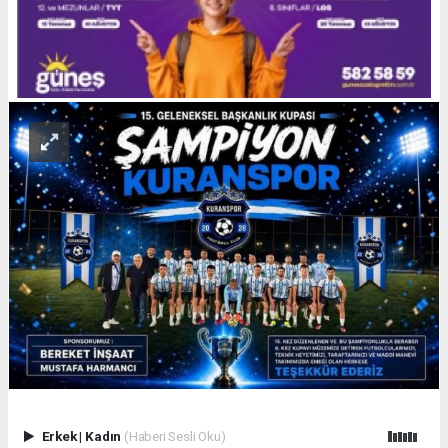
Erkek
|
Kadın
(Haberi Sesli Oku)