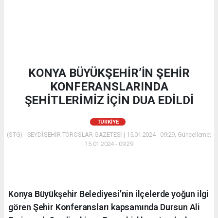
KONYA BÜYÜKŞEHİR’İN ŞEHİR
KONFERANSLARINDA
ŞEHİTLERİMİZ İÇİN DUA EDİLDİ
TÜRKIYE
(STG) - SEYDİŞEHİR TOROSLAR GAZETESİ | 15.01.2024 - 09:29, Güncelleme:
15.01.2024 - 09:29
Konya Büyükşehir Belediyesi’nin ilçelerde yoğun ilgi
gören Şehir Konferansları kapsamında Dursun Ali