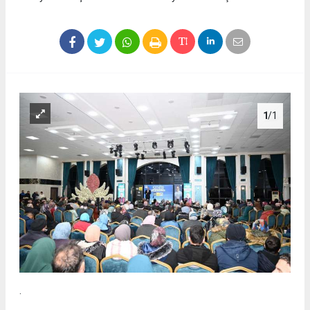
1
/1
.