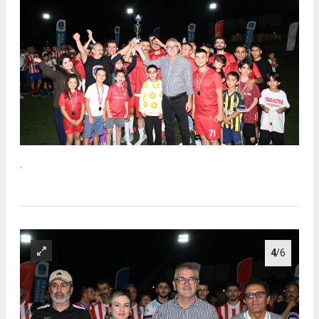
.
4
/6