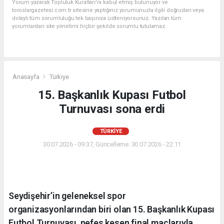
Yorum yazarak Topluluk Kuralları’nı kabul etmiş bulunuyor ve
toroslargazetesi.com.tr sitesine yaptığınız yorumunuzla ilgili doğrudan veya
dolaylı tüm sorumluluğu tek başınıza üstleniyorsunuz. Yazılan tüm
yorumlardan site yönetimi hiçbir şekilde sorumlu tutulamaz.
Anasayfa
Türkiye
15. Başkanlık Kupası Futbol
Turnuvası sona erdi
TÜRKIYE
30.07.2026 - 09:37, Güncelleme: 30.07.2026 - 22:11
Seydişehir’in geleneksel spor
organizasyonlarından biri olan 15. Başkanlık Kupası
Futbol Turnuvası, nefes kesen final maçlarıyla