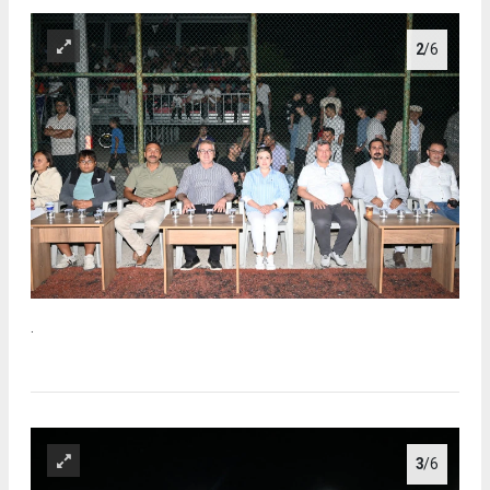
2
/6
.
3
/6