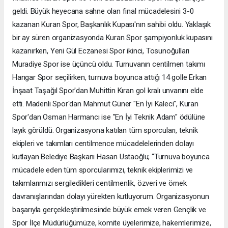
geldi. Büyük heyecana sahne olan final mücadelesini 3-0
kazanan Kuran Spor, Başkanlık Kupası'nın sahibi oldu. Yaklaşık
bir ay süren organizasyonda Kuran Spor şampiyonluk kupasını
kazanırken, Yeni Gül Eczanesi Spor ikinci, Tosunoğulları
Muradiye Spor ise üçüncü oldu. Turnuvanın centilmen takımı
Hangar Spor seçilirken, turnuva boyunca attığı 14 golle Erkan
İnşaat Taşağıl Spor'dan Muhittin Kıran gol kralı unvanını elde
etti. Madenli Spor'dan Mahmut Güner "En İyi Kaleci", Kuran
Spor'dan Osman Harmancı ise "En İyi Teknik Adam" ödülüne
layık görüldü. Organizasyona katılan tüm sporcuları, teknik
ekipleri ve takımları centilmence mücadelelerinden dolayı
kutlayan Belediye Başkanı Hasan Ustaoğlu; “Turnuva boyunca
mücadele eden tüm sporcularımızı, teknik ekiplerimizi ve
takımlarımızı sergiledikleri centilmenlik, özveri ve örnek
davranışlarından dolayı yürekten kutluyorum. Organizasyonun
başarıyla gerçekleştirilmesinde büyük emek veren Gençlik ve
Spor İlçe Müdürlüğümüze, komite üyelerimize, hakemlerimize,