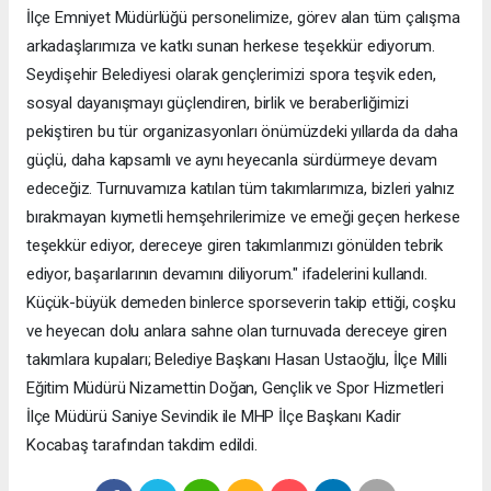
İlçe Emniyet Müdürlüğü personelimize, görev alan tüm çalışma
arkadaşlarımıza ve katkı sunan herkese teşekkür ediyorum.
Seydişehir Belediyesi olarak gençlerimizi spora teşvik eden,
sosyal dayanışmayı güçlendiren, birlik ve beraberliğimizi
pekiştiren bu tür organizasyonları önümüzdeki yıllarda da daha
güçlü, daha kapsamlı ve aynı heyecanla sürdürmeye devam
edeceğiz. Turnuvamıza katılan tüm takımlarımıza, bizleri yalnız
bırakmayan kıymetli hemşehrilerimize ve emeği geçen herkese
teşekkür ediyor, dereceye giren takımlarımızı gönülden tebrik
ediyor, başarılarının devamını diliyorum." ifadelerini kullandı.
Küçük-büyük demeden binlerce sporseverin takip ettiği, coşku
ve heyecan dolu anlara sahne olan turnuvada dereceye giren
takımlara kupaları; Belediye Başkanı Hasan Ustaoğlu, İlçe Milli
Eğitim Müdürü Nizamettin Doğan, Gençlik ve Spor Hizmetleri
İlçe Müdürü Saniye Sevindik ile MHP İlçe Başkanı Kadir
Kocabaş tarafından takdim edildi.