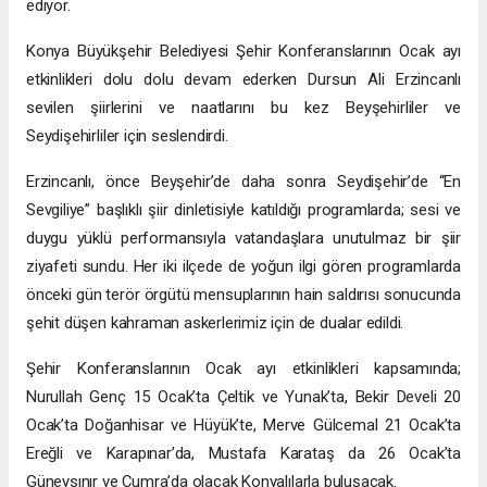
ediyor.
Konya Büyükşehir Belediyesi Şehir Konferanslarının Ocak ayı
etkinlikleri dolu dolu devam ederken Dursun Ali Erzincanlı
sevilen şiirlerini ve naatlarını bu kez Beyşehirliler ve
Seydişehirliler için seslendirdi.
Erzincanlı, önce Beyşehir’de daha sonra Seydişehir’de “En
Sevgiliye” başlıklı şiir dinletisiyle katıldığı programlarda; sesi ve
duygu yüklü performansıyla vatandaşlara unutulmaz bir şiir
ziyafeti sundu. Her iki ilçede de yoğun ilgi gören programlarda
önceki gün terör örgütü mensuplarının hain saldırısı sonucunda
şehit düşen kahraman askerlerimiz için de dualar edildi.
Şehir Konferanslarının Ocak ayı etkinlikleri kapsamında;
Nurullah Genç 15 Ocak’ta Çeltik ve Yunak’ta, Bekir Develi 20
Ocak’ta Doğanhisar ve Hüyük’te, Merve Gülcemal 21 Ocak’ta
Ereğli ve Karapınar’da, Mustafa Karataş da 26 Ocak’ta
Güneysınır ve Çumra’da olacak Konyalılarla buluşacak.