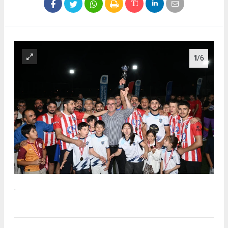
1
/6
.