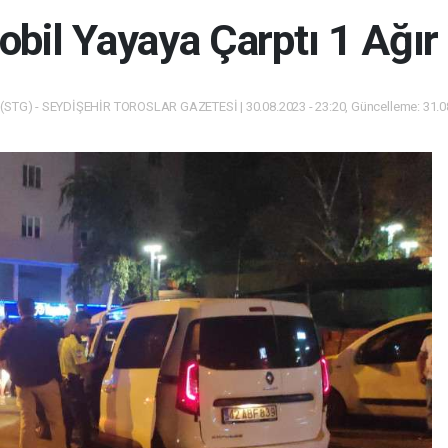
bil Yayaya Çarptı 1 Ağır 
(STG) - SEYDİŞEHİR TOROSLAR GAZETESİ | 30.08.2023 - 23:20, Güncelleme: 31.08