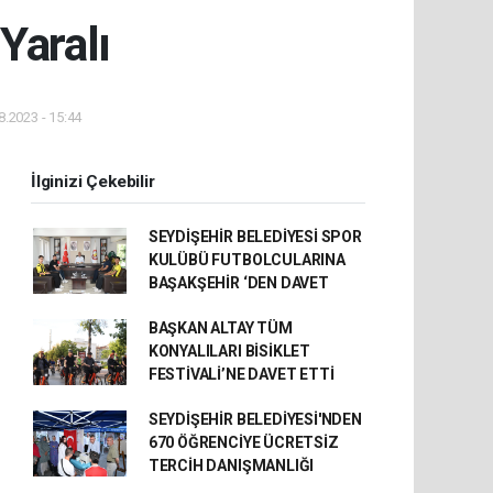
Yaralı
.2023 - 15:44
İlginizi Çekebilir
SEYDİŞEHİR BELEDİYESİ SPOR
KULÜBÜ FUTBOLCULARINA
BAŞAKŞEHİR ‘DEN DAVET
BAŞKAN ALTAY TÜM
KONYALILARI BİSİKLET
FESTİVALİ’NE DAVET ETTİ
SEYDİŞEHİR BELEDİYESİ'NDEN
670 ÖĞRENCİYE ÜCRETSİZ
TERCİH DANIŞMANLIĞI