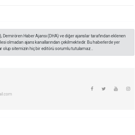
), Demirören Haber Ajansı (DHA) ve diğer ajanslar tarafından eklenen
lesi olmadan ajans kanallarından çekilmektedir. Bu haberlerde yer
 olup sitemizin hiç bir editörü sorumlu tutulamaz...
il.com