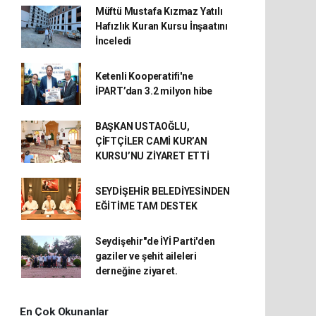
Müftü Mustafa Kızmaz Yatılı
Hafızlık Kuran Kursu İnşaatını
İnceledi
Ketenli Kooperatifi'ne
İPART’dan 3.2 milyon hibe
BAŞKAN USTAOĞLU,
ÇİFTÇİLER CAMİ KUR’AN
KURSU’NU ZİYARET ETTİ
SEYDİŞEHİR BELEDİYESİNDEN
EĞİTİME TAM DESTEK
Seydişehir"de İYİ Parti'den
gaziler ve şehit aileleri
derneğine ziyaret.
En Çok Okunanlar