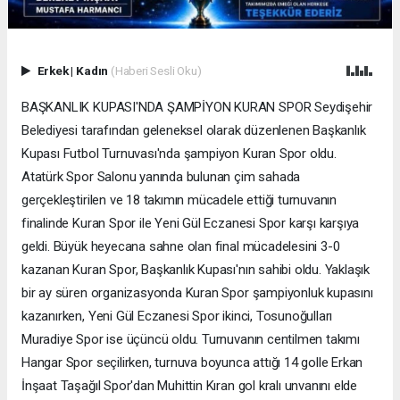
Erkek
|
Kadın
(Haberi Sesli Oku)
BAŞKANLIK KUPASI'NDA ŞAMPİYON KURAN SPOR Seydişehir
Belediyesi tarafından geleneksel olarak düzenlenen Başkanlık
Kupası Futbol Turnuvası'nda şampiyon Kuran Spor oldu.
Atatürk Spor Salonu yanında bulunan çim sahada
gerçekleştirilen ve 18 takımın mücadele ettiği turnuvanın
finalinde Kuran Spor ile Yeni Gül Eczanesi Spor karşı karşıya
geldi. Büyük heyecana sahne olan final mücadelesini 3-0
kazanan Kuran Spor, Başkanlık Kupası'nın sahibi oldu. Yaklaşık
bir ay süren organizasyonda Kuran Spor şampiyonluk kupasını
kazanırken, Yeni Gül Eczanesi Spor ikinci, Tosunoğulları
Muradiye Spor ise üçüncü oldu. Turnuvanın centilmen takımı
Hangar Spor seçilirken, turnuva boyunca attığı 14 golle Erkan
İnşaat Taşağıl Spor'dan Muhittin Kıran gol kralı unvanını elde