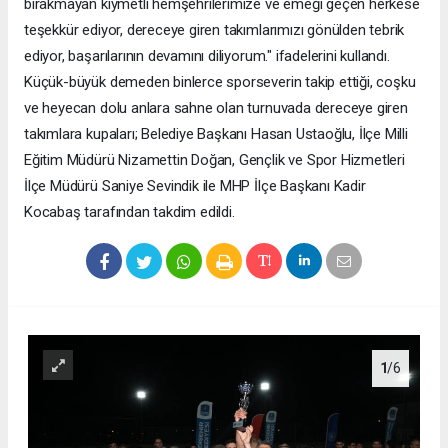
bırakmayan kıymetli hemşehrilerimize ve emeği geçen herkese
teşekkür ediyor, dereceye giren takımlarımızı gönülden tebrik
ediyor, başarılarının devamını diliyorum." ifadelerini kullandı.
Küçük-büyük demeden binlerce sporseverin takip ettiği, coşku
ve heyecan dolu anlara sahne olan turnuvada dereceye giren
takımlara kupaları; Belediye Başkanı Hasan Ustaoğlu, İlçe Milli
Eğitim Müdürü Nizamettin Doğan, Gençlik ve Spor Hizmetleri
İlçe Müdürü Saniye Sevindik ile MHP İlçe Başkanı Kadir
Kocabaş tarafından takdim edildi.
1
/6