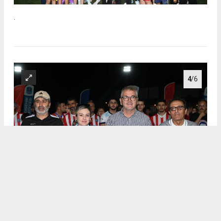
.
4
/6
.