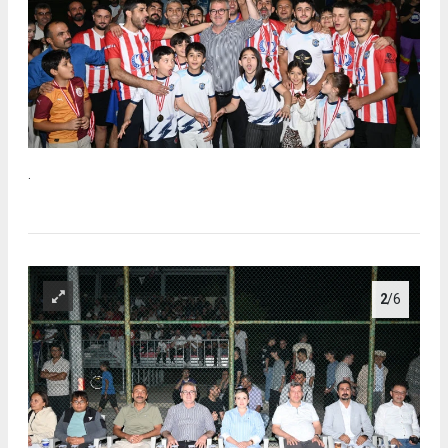
.
2
/6