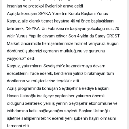
insanları ve protokol üyeleri bir araya geldi.
Açılışta konuşan SEYKA Yönetim Kurulu Başkanı Yunus
Karpuz, aile olarak ticaret hayatına 46 yıl önce başladıklarını
belirterek, “SEYKA Un Fabrikası ile başlayan yolculuğumuz, 20
yıldır Yunus Yapı ile devam ediyor. Son 4 yıldır da Saray GROST
Market zincirimizle hemşehrilerimize hizmet veriyoruz. Bugün
dördüncü şubemizi açmanın mutluluğunu ve gururunu
yaşıyoruz” dedi.
Karpuz, yatırımlarını Seydişehir’e kazandırmaya devam
edeceklerini ifade ederek, kendilerini yalnız bırakmayan tüm
dostlarına ve müşterilerine teşekkür etti.
Açılış programında konuşan Seydişehir Belediye Başkanı
Hasan Ustaoğlu ise ilçeye yapılan her yatırımın önemli
olduğunu belirterek, yeni iş yerinin Seydişehir ekonomisine ve
istihdamına katkı sağlayacağını söyledi. Başkan Ustaoğlu,
işletme sahiplerini tebrik ederek yeni şubenin hayırlı olmasını
temenni etti.