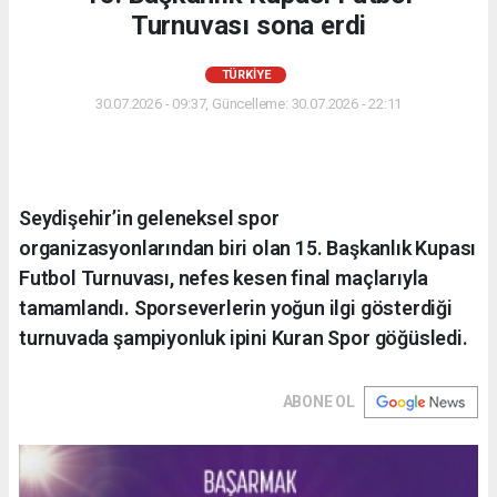
Turnuvası sona erdi
TÜRKIYE
30.07.2026 - 09:37, Güncelleme: 30.07.2026 - 22:11
Seydişehir’in geleneksel spor
organizasyonlarından biri olan 15. Başkanlık Kupası
Futbol Turnuvası, nefes kesen final maçlarıyla
tamamlandı. Sporseverlerin yoğun ilgi gösterdiği
turnuvada şampiyonluk ipini Kuran Spor göğüsledi.
ABONE OL