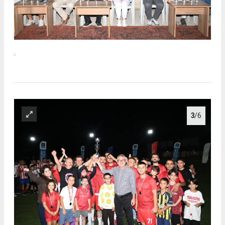
.
3
/6