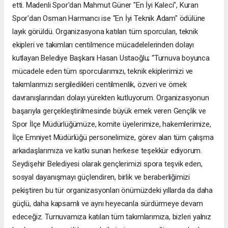
etti. Madenli Spor'dan Mahmut Güner "En İyi Kaleci", Kuran
Spor'dan Osman Harmancı ise "En İyi Teknik Adam" ödülüne
layık görüldü. Organizasyona katılan tüm sporcuları, teknik
ekipleri ve takımları centilmence mücadelelerinden dolayı
kutlayan Belediye Başkanı Hasan Ustaoğlu; “Turnuva boyunca
mücadele eden tüm sporcularımızı, teknik ekiplerimizi ve
takımlarımızı sergiledikleri centilmenlik, özveri ve örnek
davranışlarından dolayı yürekten kutluyorum. Organizasyonun
başarıyla gerçekleştirilmesinde büyük emek veren Gençlik ve
Spor İlçe Müdürlüğümüze, komite üyelerimize, hakemlerimize,
İlçe Emniyet Müdürlüğü personelimize, görev alan tüm çalışma
arkadaşlarımıza ve katkı sunan herkese teşekkür ediyorum.
Seydişehir Belediyesi olarak gençlerimizi spora teşvik eden,
sosyal dayanışmayı güçlendiren, birlik ve beraberliğimizi
pekiştiren bu tür organizasyonları önümüzdeki yıllarda da daha
güçlü, daha kapsamlı ve aynı heyecanla sürdürmeye devam
edeceğiz. Turnuvamıza katılan tüm takımlarımıza, bizleri yalnız