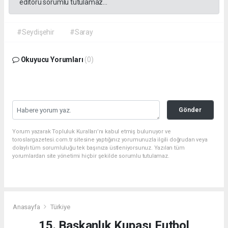
editörü sorumlu tutulamaz...
#Seydişehir
#Saray
Okuyucu Yorumları
(0)
Gönder
Yorum yazarak Topluluk Kuralları’nı kabul etmiş bulunuyor ve
toroslargazetesi.com.tr sitesine yaptığınız yorumunuzla ilgili doğrudan veya
dolaylı tüm sorumluluğu tek başınıza üstleniyorsunuz. Yazılan tüm
yorumlardan site yönetimi hiçbir şekilde sorumlu tutulamaz.
Anasayfa
Türkiye
15. Başkanlık Kupası Futbol