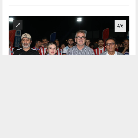
4
/6
.