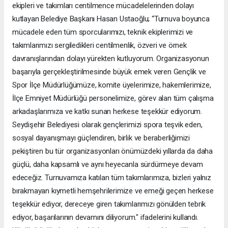
ekipleri ve takımları centilmence mücadelelerinden dolayı
kutlayan Belediye Başkanı Hasan Ustaoğlu; “Turnuva boyunca
mücadele eden tüm sporcularımızı, teknik ekiplerimizi ve
takımlarımızı sergiledikleri centilmenlik, özveri ve örnek
davranışlarından dolayı yürekten kutluyorum. Organizasyonun
başarıyla gerçekleştirilmesinde büyük emek veren Gençlik ve
Spor İlçe Müdürlüğümüze, komite üyelerimize, hakemlerimize,
İlçe Emniyet Müdürlüğü personelimize, görev alan tüm çalışma
arkadaşlarımıza ve katkı sunan herkese teşekkür ediyorum.
Seydişehir Belediyesi olarak gençlerimizi spora teşvik eden,
sosyal dayanışmayı güçlendiren, birlik ve beraberliğimizi
pekiştiren bu tür organizasyonları önümüzdeki yıllarda da daha
güçlü, daha kapsamlı ve aynı heyecanla sürdürmeye devam
edeceğiz. Turnuvamıza katılan tüm takımlarımıza, bizleri yalnız
bırakmayan kıymetli hemşehrilerimize ve emeği geçen herkese
teşekkür ediyor, dereceye giren takımlarımızı gönülden tebrik
ediyor, başarılarının devamını diliyorum." ifadelerini kullandı.