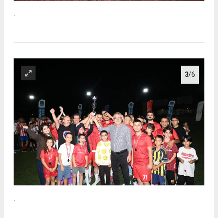
.
3
/6
.