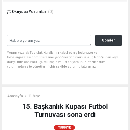
Okuyucu Yorumları
(0)
Gönder
Yorum yazarak Topluluk Kuralları’nı kabul etmiş bulunuyor ve
toroslargazetesi.com.tr sitesine yaptığınız yorumunuzla ilgili doğrudan veya
dolaylı tüm sorumluluğu tek başınıza üstleniyorsunuz. Yazılan tüm
yorumlardan site yönetimi hiçbir şekilde sorumlu tutulamaz.
Anasayfa
Türkiye
15. Başkanlık Kupası Futbol
Turnuvası sona erdi
TÜRKIYE