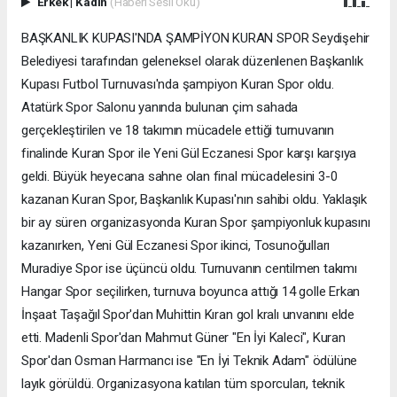
Erkek
|
Kadın
(Haberi Sesli Oku)
BAŞKANLIK KUPASI'NDA ŞAMPİYON KURAN SPOR Seydişehir
Belediyesi tarafından geleneksel olarak düzenlenen Başkanlık
Kupası Futbol Turnuvası'nda şampiyon Kuran Spor oldu.
Atatürk Spor Salonu yanında bulunan çim sahada
gerçekleştirilen ve 18 takımın mücadele ettiği turnuvanın
finalinde Kuran Spor ile Yeni Gül Eczanesi Spor karşı karşıya
geldi. Büyük heyecana sahne olan final mücadelesini 3-0
kazanan Kuran Spor, Başkanlık Kupası'nın sahibi oldu. Yaklaşık
bir ay süren organizasyonda Kuran Spor şampiyonluk kupasını
kazanırken, Yeni Gül Eczanesi Spor ikinci, Tosunoğulları
Muradiye Spor ise üçüncü oldu. Turnuvanın centilmen takımı
Hangar Spor seçilirken, turnuva boyunca attığı 14 golle Erkan
İnşaat Taşağıl Spor'dan Muhittin Kıran gol kralı unvanını elde
etti. Madenli Spor'dan Mahmut Güner "En İyi Kaleci", Kuran
Spor'dan Osman Harmancı ise "En İyi Teknik Adam" ödülüne
layık görüldü. Organizasyona katılan tüm sporcuları, teknik