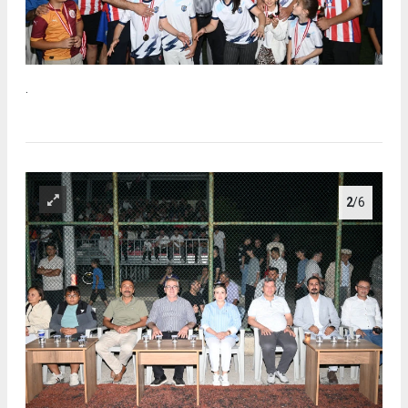
.
2
/6